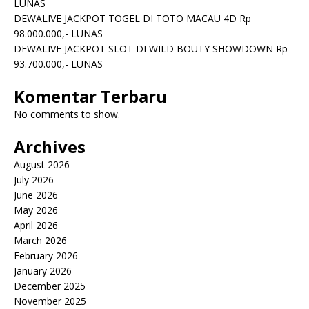
LUNAS
DEWALIVE JACKPOT TOGEL DI TOTO MACAU 4D Rp
98.000.000,- LUNAS
DEWALIVE JACKPOT SLOT DI WILD BOUTY SHOWDOWN Rp
93.700.000,- LUNAS
Komentar Terbaru
No comments to show.
Archives
August 2026
July 2026
June 2026
May 2026
April 2026
March 2026
February 2026
January 2026
December 2025
November 2025