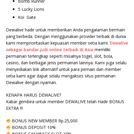
Bomb Runner
5 Lucky Lions
Koi Gate
Dewalive hadir untuk memberikan Anda pengalaman bermain
yang berbeda. Dengan menggunakan provider terbaik di dunia
kami memprioritaskan kepuasan member setia kami.
Dewalive
sebagai bandar judi online terbaik di Asia
memiliki
permainan terlengkap seperti misalnya togel, slot, bola,
casino, dan berbagai jenis permainan lainnya. Kami juga selalu
menyediakan link alternatif untuk para pemain dan member
setia kami agar dapat selalu mengakses situs permainan
Dewalive dengan nyaman.
KENAPA HARUS DEWALIVE?
Kabar gembira untuk member DEWALIVE telah Hadir BONUS
EXTRA !!!
BONUS NEW MEMBER Rp.25,000
BONUS DEPOSIT 10%
BONUS CASHBACK SLOT 10%