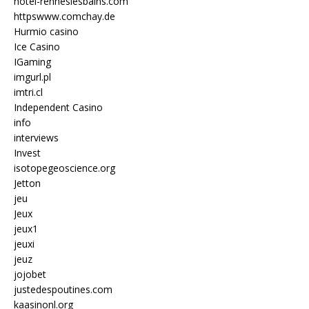
hotel-renneslesbains.com
httpswww.comchay.de
Hurmio casino
Ice Casino
IGaming
imgurl.pl
imtri.cl
Independent Casino
info
interviews
Invest
isotopegeoscience.org
Jetton
jeu
Jeux
jeux1
jeuxi
jeuz
jojobet
justedespoutines.com
kaasinonl.org