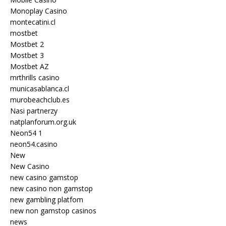
Monoplay Casino
montecatini.cl
mostbet
Mostbet 2
Mostbet 3
Mostbet AZ
mrthrills casino
municasablanca.cl
murobeachclub.es
Nasi partnerzy
natplanforum.org.uk
Neon54 1
neon54.casino
New
New Casino
new casino gamstop
new casino non gamstop
new gambling platfom
new non gamstop casinos
news