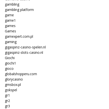
gambling
gambling platform
game
game1
games
Games
gamexpert.com.pl
gaming
gigaspinz-casino-spelen.nl
gigaspinz-slots-casino.nl
Giochi
giochi1
gioco
globalshopperu.com
glorycasino
gmsbox.pl
gokspel
gr1
gr2
gr3