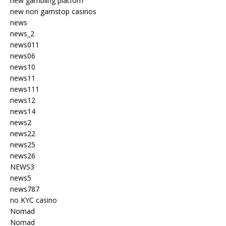
new gambling platfom
new non gamstop casinos
news
news_2
news011
news06
news10
news11
news111
news12
news14
news2
news22
news25
news26
NEWS3
news5
news787
no KYC casino
Nomad
Nomad