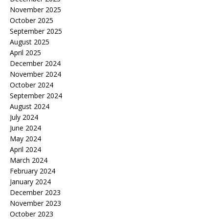
November 2025
October 2025
September 2025
August 2025
April 2025
December 2024
November 2024
October 2024
September 2024
August 2024
July 2024
June 2024
May 2024
April 2024
March 2024
February 2024
January 2024
December 2023
November 2023
October 2023