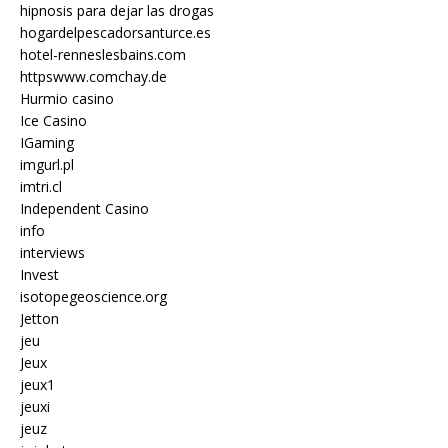
hipnosis para dejar las drogas
hogardelpescadorsanturce.es
hotel-renneslesbains.com
httpswww.comchay.de
Hurmio casino
Ice Casino
IGaming
imgurl.pl
imtri.cl
Independent Casino
info
interviews
Invest
isotopegeoscience.org
Jetton
jeu
Jeux
jeux1
jeuxi
jeuz