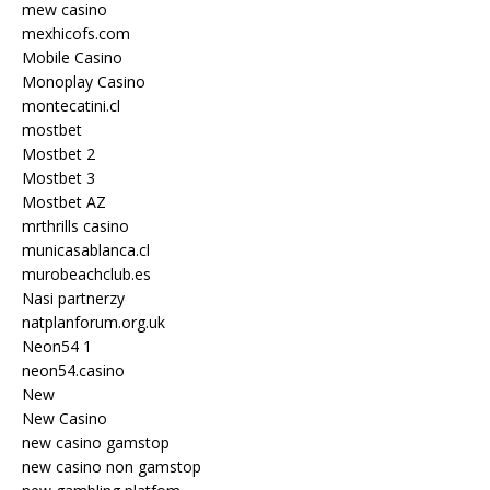
mew casino
mexhicofs.com
Mobile Casino
Monoplay Casino
montecatini.cl
mostbet
Mostbet 2
Mostbet 3
Mostbet AZ
mrthrills casino
municasablanca.cl
murobeachclub.es
Nasi partnerzy
natplanforum.org.uk
Neon54 1
neon54.casino
New
New Casino
new casino gamstop
new casino non gamstop