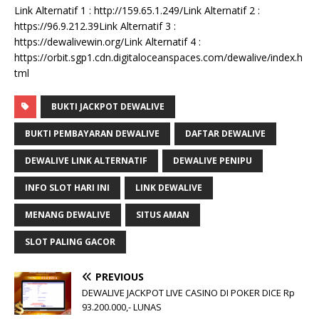
Link Alternatif 1 : http://159.65.1.249/Link Alternatif 2 :
https://96.9.212.39Link Alternatif 3 :
https://dewalivewin.org/Link Alternatif 4 :
https://orbit.sgp1.cdn.digitaloceanspaces.com/dewalive/index.h
tml
BUKTI JACKPOT DEWALIVE
BUKTI PEMBAYARAN DEWALIVE
DAFTAR DEWALIVE
DEWALIVE LINK ALTERNATIF
DEWALIVE PENIPU
INFO SLOT HARI INI
LINK DEWALIVE
MENANG DEWALIVE
SITUS AMAN
SLOT PALING GACOR
PREVIOUS
DEWALIVE JACKPOT LIVE CASINO DI POKER DICE Rp
93.200.000,- LUNAS