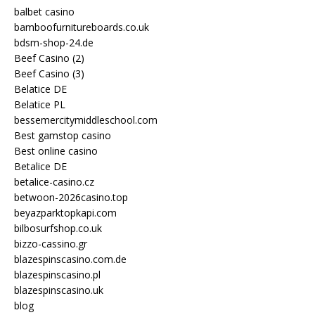
balbet casino
bamboofurnitureboards.co.uk
bdsm-shop-24.de
Beef Casino (2)
Beef Casino (3)
Belatice DE
Belatice PL
bessemercitymiddleschool.com
Best gamstop casino
Best online casino
Betalice DE
betalice-casino.cz
betwoon-2026casino.top
beyazparktopkapi.com
bilbosurfshop.co.uk
bizzo-cassino.gr
blazespinscasino.com.de
blazespinscasino.pl
blazespinscasino.uk
blog