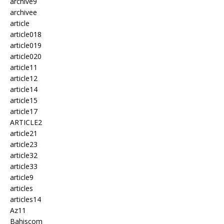
archive9
archivee
article
article018
article019
article020
article11
article12
article14
article15
article17
ARTICLE2
article21
article23
article32
article33
article9
articles
articles14
Az11
Bahiscom