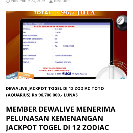
November 24, 2025
dliveadm
DEWALIVE JACKPOT TOGEL DI 12 ZODIAC TOTO
(AQUARIUS) Rp 96.700.000,- LUNAS
MEMBER DEWALIVE MENERIMA
PELUNASAN KEMENANGAN
JACKPOT TOGEL DI 12 ZODIAC