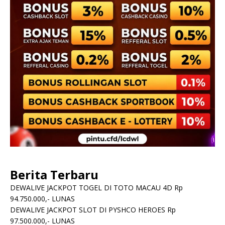
Berita Terbaru
DEWALIVE JACKPOT TOGEL DI TOTO MACAU 4D Rp
94.750.000,- LUNAS
DEWALIVE JACKPOT SLOT DI PYSHCO HEROES Rp
97.500.000,- LUNAS