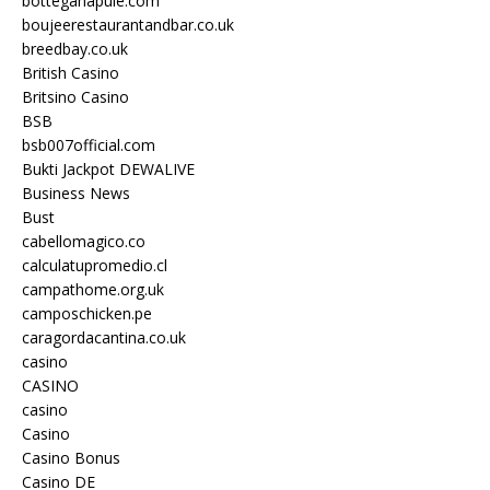
botteganapule.com
boujeerestaurantandbar.co.uk
breedbay.co.uk
British Casino
Britsino Casino
BSB
bsb007official.com
Bukti Jackpot DEWALIVE
Business News
Bust
cabellomagico.co
calculatupromedio.cl
campathome.org.uk
camposchicken.pe
caragordacantina.co.uk
casino
CASINO
casino
Casino
Casino Bonus
Casino DE