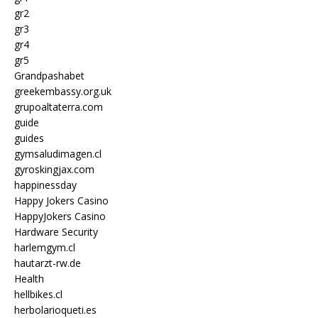
gr2
gr3
gr4
gr5
Grandpashabet
greekembassy.org.uk
grupoaltaterra.com
guide
guides
gymsaludimagen.cl
gyroskingjax.com
happinessday
Happy Jokers Casino
HappyJokers Casino
Hardware Security
harlemgym.cl
hautarzt-rw.de
Health
hellbikes.cl
herbolarioqueti.es