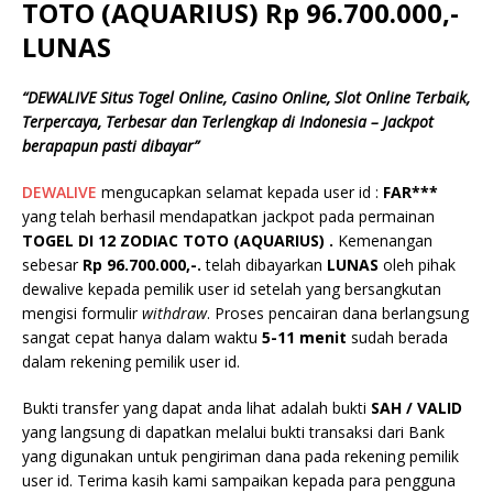
TOTO (AQUARIUS) Rp 96.700.000,-
LUNAS
“
DEWALIVE
Situs Togel Online, Casino Online, Slot Online Terbaik,
Terpercaya, Terbesar dan Terlengkap di Indonesia – Jackpot
berapapun pasti dibayar”
DEWALIVE
mengucapkan selamat kepada user id :
FAR***
yang telah berhasil mendapatkan jackpot pada permainan
TOGEL DI 12 ZODIAC TOTO (AQUARIUS) .
Kemenangan
sebesar
Rp
96.700.000,
-.
telah dibayarkan
LUNAS
oleh pihak
dewalive kepada pemilik user id setelah yang bersangkutan
mengisi formulir
withdraw
. Proses pencairan dana berlangsung
sangat cepat hanya dalam waktu
5-11 menit
sudah berada
dalam rekening pemilik user id.
Bukti transfer yang dapat anda lihat adalah bukti
SAH / VALID
yang langsung di dapatkan melalui bukti transaksi dari Bank
yang digunakan untuk pengiriman dana pada rekening pemilik
user id. Terima kasih kami sampaikan kepada para pengguna