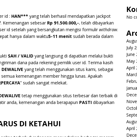
Ko
r id :
HAN***
yang telah berhasil mendapatkan jackpot
No c
7
. Kemenangan sebesar
Rp
91.500.000
,-.
telah dibayarkan
ser id setelah yang bersangkutan mengisi formulir
withdraw
.
Ar
cepat hanya dalam waktu
5-11 menit
sudah berada dalam
Augu
July 
June
bukti
SAH / VALID
yang langsung di dapatkan melalui bukti
May 
giriman dana pada rekening pemilik user id. Terima kasih
April
a
DEWALIVE
yang telah menggunakan situs kami, sebagai
Marc
r semua kemenangan member hingga lunas. Apakah
Febr
RPERCAYA
” sudah sangat melekat.
Janua
Dece
DEWALIVE
tetap menggunakan situs terbesar dan terbaik di
Nove
watir anda, kemenangan anda berapapun
PASTI
dibayarkan
Octo
Sept
ARUS DI KETAHUI
Augu
April
Dece