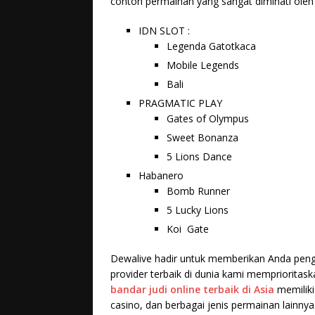
contoh permainan yang sangat diminati oleh s
IDN SLOT :
Legenda Gatotkaca
Mobile Legends
Bali
PRAGMATIC PLAY
Gates of Olympus
Sweet Bonanza
5 Lions Dance
Habanero
Bomb Runner
5 Lucky Lions
Koi Gate
Dewalive hadir untuk memberikan Anda pe
provider terbaik di dunia kami mempriorita
bandar judi online terbaik di Asia
memiliki
casino, dan berbagai jenis permainan lainnya.