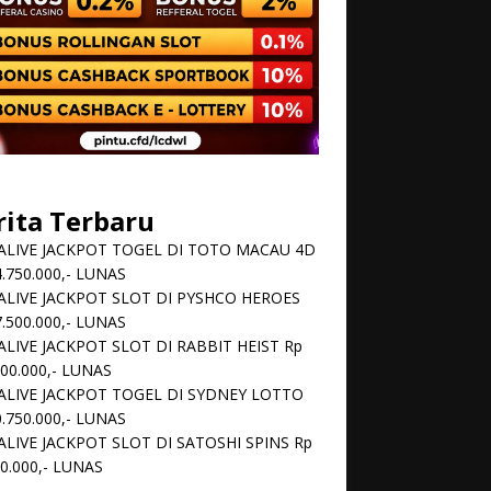
rita Terbaru
LIVE JACKPOT TOGEL DI TOTO MACAU 4D
4.750.000,- LUNAS
LIVE JACKPOT SLOT DI PYSHCO HEROES
7.500.000,- LUNAS
LIVE JACKPOT SLOT DI RABBIT HEIST Rp
500.000,- LUNAS
LIVE JACKPOT TOGEL DI SYDNEY LOTTO
0.750.000,- LUNAS
LIVE JACKPOT SLOT DI SATOSHI SPINS Rp
00.000,- LUNAS