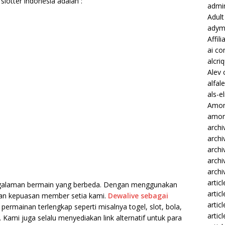
lotter indonesia adalah :
admi
Adult
adym
Affili
ai c
alcri
Alev 
alfa
als-e
Amon
amonb
archi
archi
archi
archi
archi
articl
ngalaman bermain yang berbeda. Dengan menggunakan
artic
skan kepuasan member setia kami.
Dewalive sebagai
artic
 permainan terlengkap seperti misalnya togel, slot, bola,
artic
 Kami juga selalu menyediakan link alternatif untuk para