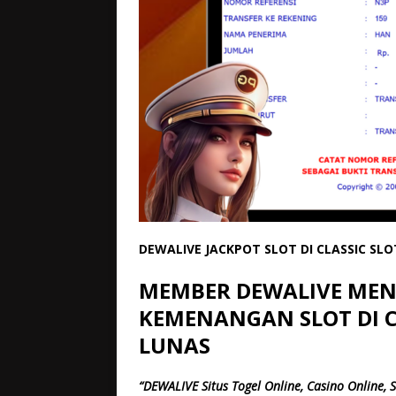
DEWALIVE JACKPOT SLOT DI CLASSIC SLOT
MEMBER DEWALIVE ME
KEMENANGAN SLOT DI CLA
LUNAS
“
DEWALIVE
Situs Togel Online, Casino Online, 