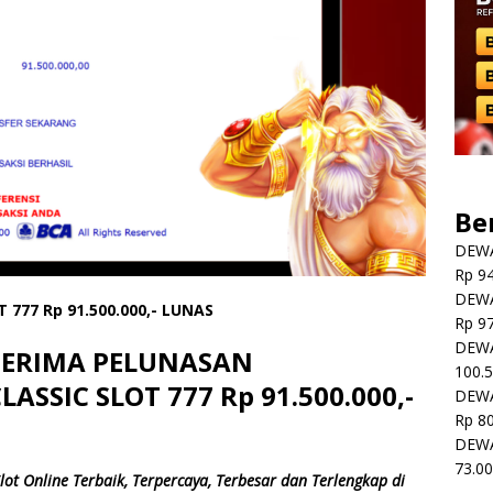
Be
DEWA
Rp 9
DEWA
 777 Rp 91.500.000,- LUNAS
Rp 9
DEWA
NERIMA PELUNASAN
100.
SSIC SLOT 777 Rp 91.500.000,-
DEWA
Rp 8
DEWA
73.0
Slot Online Terbaik, Terpercaya, Terbesar dan Terlengkap di