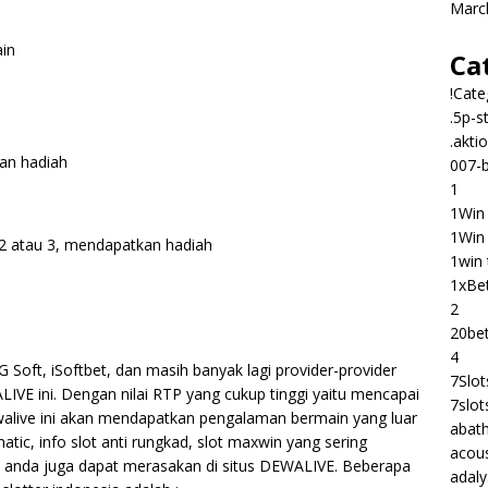
Marc
ain
Ca
!Cate
.5p-s
.akti
kan hadiah
007-
1
1Win
1Win
1, 2 atau 3, mendapatkan hadiah
1win 
1xBe
2
20be
4
 Soft, iSoftbet, dan masih banyak lagi provider-provider
7Slot
LIVE ini. Dengan nilai RTP yang cukup tinggi yaitu mencapai
7slots
dewalive ini akan mendapatkan pengalaman bermain yang luar
abath
tic, info slot anti rungkad, slot maxwin yang sering
acous
n, anda juga dapat merasakan di situs DEWALIVE. Beberapa
adaly