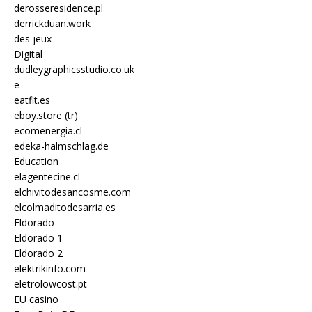
derosseresidence.pl
derrickduan.work
des jeux
Digital
dudleygraphicsstudio.co.uk
e
eatfit.es
eboy.store (tr)
ecomenergia.cl
edeka-halmschlag.de
Education
elagentecine.cl
elchivitodesancosme.com
elcolmaditodesarria.es
Eldorado
Eldorado 1
Eldorado 2
elektrikinfo.com
eletrolowcost.pt
EU casino