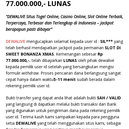
77.000.000,- LUNAS
“
DEWALIVE
Situs Togel Online, Casino Online, Slot Online Terbaik,
Terpercaya, Terbesar dan Terlengkap di Indonesia – Jackpot
berapapun pasti dibayar”
DEWALIVE
mengucapkan selamat kepada user id :
SIL***
yang
telah berhasil mendapatkan jackpot pada permainan
SLOT DI
SWEET BONANZA XMAS
. Kemenangan sebesar
Rp
77.000.000
,-.
telah dibayarkan
LUNAS
oleh pihak dewalive
kepada pemilik user id setelah yang bersangkutan mengisi
formulir
withdraw
. Proses pencairan dana berlangsung sangat
cepat hanya dalam waktu
5-11 menit
sudah berada dalam
rekening pemilik user id.
Bukti transfer yang dapat anda lihat adalah bukti
SAH / VALID
yang langsung di dapatkan melalui bukti transaksi dari Bank
yang digunakan untuk pengiriman dana pada rekening pemilik
user id. Terima kasih kami sampaikan kepada para pengguna
setia
DEWALIVE
yang telah menggunakan situs kami, sebagai