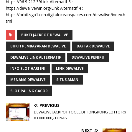
https://96.9.212.39Link Alternatif 3 :
https://dewalivewin.org/Link Alternatif 4 :
https://orbit.sgp1.cdn.digitaloceanspaces.com/dewalive/index.h
tml
BUKTI JACKPOT DEWALIVE
BUKTI PEMBAYARAN DEWALIVE
DAFTAR DEWALIVE
DEWALIVE LINK ALTERNATIF
DEWALIVE PENIPU
INFO SLOT HARI INI
LINK DEWALIVE
MENANG DEWALIVE
SITUS AMAN
SLOT PALING GACOR
PREVIOUS
DEWALIVE JACKPOT TOGEL DI HONGKONG LOTTO Rp
83.000.000,- LUNAS
NEXT