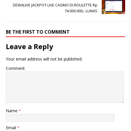
DEWALIVE JACKPOT LIVE CASINO DI ROULETTE Rp
74.000.000,- LUNAS
BE THE FIRST TO COMMENT
Leave a Reply
Your email address will not be published.
Comment
Name
*
Email
*