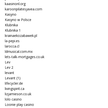
kaasinonl.org
karoonpilatesjavea.com
Kasyno
Kasyno w Polsce
Klubnika
Klubnika 1
krainaekozabawek.pl
la-pepi.es
larocca.cl
ldmusical.com.mx
lets-talk-mortgages.co.uk
Lev
Lev 2
levant
Levant (1)
lifecycler.de
livingspirit.ca
lizjamieson.co.uk
lolo casino
Loonie play casino