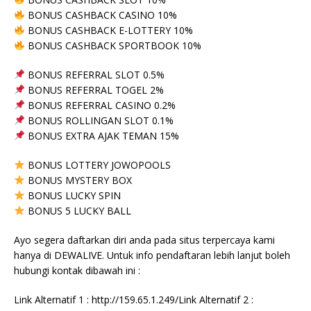
BONUS CASHBACK CASINO 10%
BONUS CASHBACK E-LOTTERY 10%
BONUS CASHBACK SPORTBOOK 10%
BONUS REFERRAL SLOT 0.5%
BONUS REFERRAL TOGEL 2%
BONUS REFERRAL CASINO 0.2%
BONUS ROLLINGAN SLOT 0.1%
BONUS EXTRA AJAK TEMAN 15%
BONUS LOTTERY JOWOPOOLS
BONUS MYSTERY BOX
BONUS LUCKY SPIN
BONUS 5 LUCKY BALL
Ayo segera daftarkan diri anda pada situs terpercaya kami
hanya di DEWALIVE. Untuk info pendaftaran lebih lanjut boleh
hubungi kontak dibawah ini :
Link Alternatif 1 : http://159.65.1.249/Link Alternatif 2 :