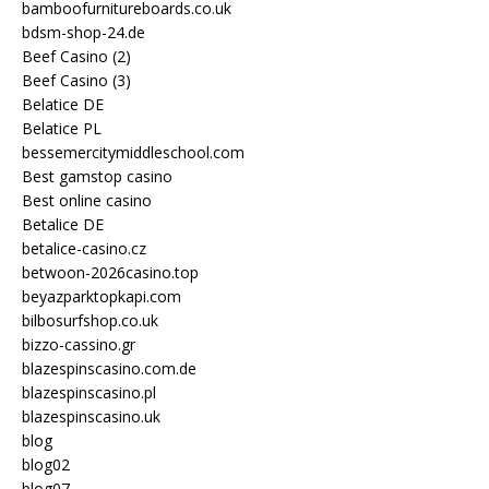
bamboofurnitureboards.co.uk
bdsm-shop-24.de
Beef Casino (2)
Beef Casino (3)
Belatice DE
Belatice PL
bessemercitymiddleschool.com
Best gamstop casino
Best online casino
Betalice DE
betalice-casino.cz
betwoon-2026casino.top
beyazparktopkapi.com
bilbosurfshop.co.uk
bizzo-cassino.gr
blazespinscasino.com.de
blazespinscasino.pl
blazespinscasino.uk
blog
blog02
blog07