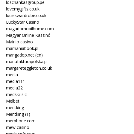
loschankasgroup.pe
lovemygifts.co.uk
lucieswardrobe.co.uk
LuckyStar Casino
magadomobilhome.com
Magyar Online Kaszinó
Mainio casino
mamaniabook.pl
mangadop.net (en)
manufakturapolska.pl
margareteggleton.co.uk
media
media111
media22
medskills.cl
Melbet
meritking
Meritking (1)
merphone.com
mew casino
mexhicofs.com