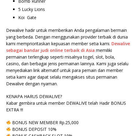
Bomb Runner
5 Lucky Lions
Koi Gate
Dewalive hadir untuk memberikan Anda pengalaman bermain
yang berbeda. Dengan menggunakan provider terbaik di dunia
kami memprioritaskan kepuasan member setia kami.
Dewalive
sebagai bandar judi online terbaik di Asia
memiliki
permainan terlengkap seperti misalnya togel, slot, bola,
casino, dan berbagai jenis permainan lainnya. Kami juga selalu
menyediakan link alternatif untuk para pemain dan member
setia kami agar dapat selalu mengakses situs permainan
Dewalive dengan nyaman.
KENAPA HARUS DEWALIVE?
Kabar gembira untuk member DEWALIVE telah Hadir BONUS
EXTRA !!!
BONUS NEW MEMBER Rp.25,000
BONUS DEPOSIT 10%
BONUS CASHBACK SLOT 10%