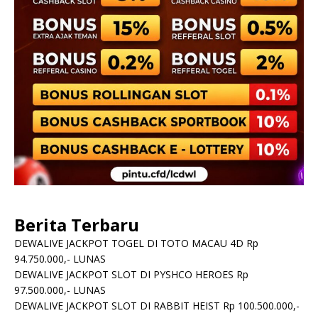
Berita Terbaru
DEWALIVE JACKPOT TOGEL DI TOTO MACAU 4D Rp
94.750.000,- LUNAS
DEWALIVE JACKPOT SLOT DI PYSHCO HEROES Rp
97.500.000,- LUNAS
DEWALIVE JACKPOT SLOT DI RABBIT HEIST Rp 100.500.000,-