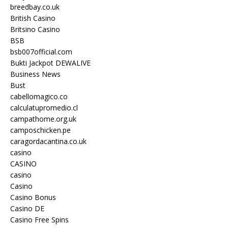
breedbay.co.uk
British Casino
Britsino Casino
BSB
bsb007official.com
Bukti Jackpot DEWALIVE
Business News
Bust
cabellomagico.co
calculatupromedio.cl
campathome.org.uk
camposchicken.pe
caragordacantina.co.uk
casino
CASINO
casino
Casino
Casino Bonus
Casino DE
Casino Free Spins