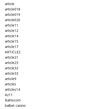
article
article018
article019
article020
article11
article12
article14
article15
article17
ARTICLE2
article21
article23
article32
article33
article9
articles
articles14
Az11
Bahiscom
balbet casino