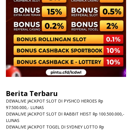
Berita Terbaru
DEWALIVE JACKPOT SLOT DI PYSHCO HEROES Rp
97.500.000,- LUNAS
DEWALIVE JACKPOT SLOT DI RABBIT HEIST Rp 100.500.000,-
LUNAS
DEWALIVE JACKPOT TOGEL DI SYDNEY LOTTO Rp