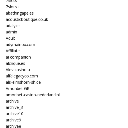
7Slots
7slots.it
abathingape.es
acousticboutique.co.uk
adaly.es
admin
Adult
adymainox.com
Affiliate
ai companion
alcrique.es
Alev casino tr
alfalegacyco.com
als-elmshorn-sh.de
Amonbet GR
amonbet-casino-nederland.nl
archive
archive_3
archive10
archive9
archivee