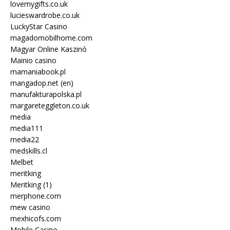
lovemygifts.co.uk
lucieswardrobe.co.uk
LuckyStar Casino
magadomobilhome.com
Magyar Online Kaszinó
Mainio casino
mamaniabook.pl
mangadop.net (en)
manufakturapolska.pl
margareteggleton.co.uk
media
media111
media22
medskills.cl
Melbet
meritking
Meritking (1)
merphone.com
mew casino
mexhicofs.com
Mobile Casino