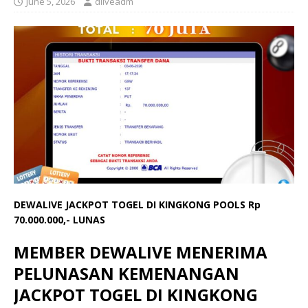
June 5, 2026
dliveadm
DEWALIVE JACKPOT TOGEL DI KINGKONG POOLS Rp
70.000.000,- LUNAS
MEMBER DEWALIVE MENERIMA
PELUNASAN KEMENANGAN
JACKPOT TOGEL DI KINGKONG