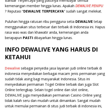
Bandar Terpercaya yang pastinya membayar semua
kemenangan member hingga lunas. Apakah
DEWALIVE
PENIPU
? Reputasi “
DEWALIVE
TERPERCAYA
” sudah sangat melekat.
Puluhan hingga ratusan ribu pengguna setia
DEWALIVE
tetap
menggunakan situs terbesar dan terbaik di Indonesia ini. Hapus
rasa was-was dan khawatir anda, kemenangan anda
berapapun
PASTI
dibayarkan hingga lunas.
INFO DEWALIVE
YANG HARUS DI
KETAHUI
Dewalive
sebagai penyedia jasa layanan judi online terbaik di
indonesia menyediakan berbagai macam jenis permainan yang
sudah tidak asing bagi masyarakat Indonesia. Situs ini
menyediakan permainan Togel Online terbaik dan juga Slot
Online terlengkap. Selain togel online dan slot online,
DEWALIVE juga menyediakan permainan Casino Online yang
tidak kalah seru dan mudah untuk dimainkan. Sangat mudah
untuk memulai permainan di situs judi terbaik di indonesia ini,