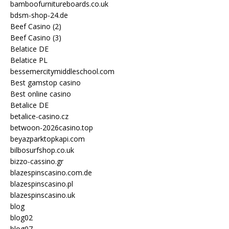
bamboofurnitureboards.co.uk
bdsm-shop-24.de
Beef Casino (2)
Beef Casino (3)
Belatice DE
Belatice PL
bessemercitymiddleschool.com
Best gamstop casino
Best online casino
Betalice DE
betalice-casino.cz
betwoon-2026casino.top
beyazparktopkapi.com
bilbosurfshop.co.uk
bizzo-cassino.gr
blazespinscasino.com.de
blazespinscasino.pl
blazespinscasino.uk
blog
blog02
blog07