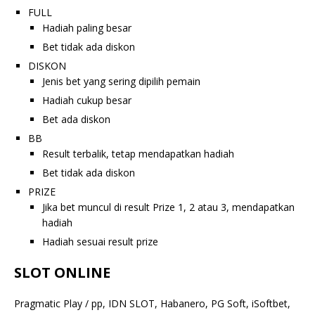
FULL
Hadiah paling besar
Bet tidak ada diskon
DISKON
Jenis bet yang sering dipilih pemain
Hadiah cukup besar
Bet ada diskon
BB
Result terbalik, tetap mendapatkan hadiah
Bet tidak ada diskon
PRIZE
Jika bet muncul di result Prize 1, 2 atau 3, mendapatkan
hadiah
Hadiah sesuai result prize
SLOT ONLINE
Pragmatic Play / pp, IDN SLOT, Habanero, PG Soft, iSoftbet,