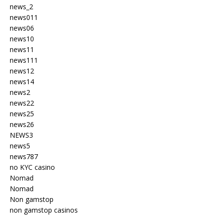
news_2
news011
news06
news10
news11
news111
news12
news14
news2
news22
news25
news26
NEWS3
news5
news787
no KYC casino
Nomad
Nomad
Non gamstop
non gamstop casinos