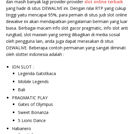
dan masih banyak lagi provider-provider
slot online terbaik
yang hadir di situs DEWALIVE ini. Dengan nilai RTP yang cukup
tinggi yaitu mencapai 95%, para pemain di situs judi slot online
dewalive ini akan mendapatkan pengalaman bermain yang luar
biasa. Berbagai macam info slot gacor pragmatic, info slot anti
rungkad, slot maxwin yang sering dibagikan di media sosial
oleh pengguna lain, anda juga dapat merasakan di situs
DEWALIVE. Beberapa contoh permainan yang sangat diminati
oleh slotter indonesia adalah :
IDN SLOT :
Legenda Gatotkaca
Mobile Legends
Bali
PRAGMATIC PLAY
Gates of Olympus
Sweet Bonanza
5 Lions Dance
Habanero