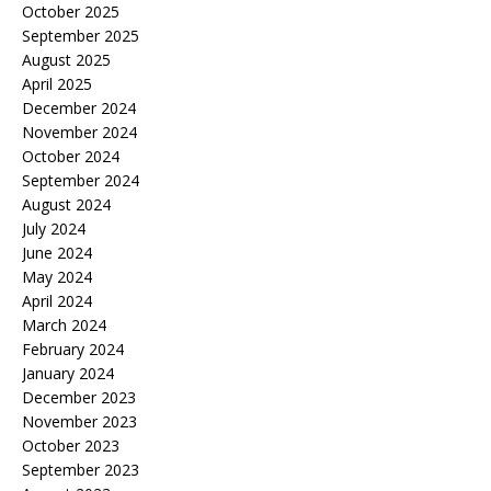
October 2025
September 2025
August 2025
April 2025
December 2024
November 2024
October 2024
September 2024
August 2024
July 2024
June 2024
May 2024
April 2024
March 2024
February 2024
January 2024
December 2023
November 2023
October 2023
September 2023