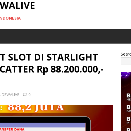
EWALIVE
 INDONESIA
T SLOT DI STARLIGHT
Sear
ATTER Rp 88.200.000,-
ot DEWALIVE
0