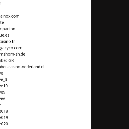
n
ainox.com
ate
ompanion
que.es
casino tr
legacyco.com
lmshorn-sh.de
bet GR
et-casino-nederland.nl
ve
ve_3
ve10
ve9
vee
e
le018
le019
le020