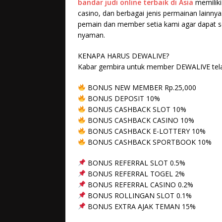
bandar judi online terbaik di Asia
memiliki
casino, dan berbagai jenis permainan lainnya.
pemain dan member setia kami agar dapat s
nyaman.
KENAPA HARUS DEWALIVE?
Kabar gembira untuk member DEWALIVE tela
BONUS NEW MEMBER Rp.25,000
BONUS DEPOSIT 10%
BONUS CASHBACK SLOT 10%
BONUS CASHBACK CASINO 10%
BONUS CASHBACK E-LOTTERY 10%
BONUS CASHBACK SPORTBOOK 10%
BONUS REFERRAL SLOT 0.5%
BONUS REFERRAL TOGEL 2%
BONUS REFERRAL CASINO 0.2%
BONUS ROLLINGAN SLOT 0.1%
BONUS EXTRA AJAK TEMAN 15%