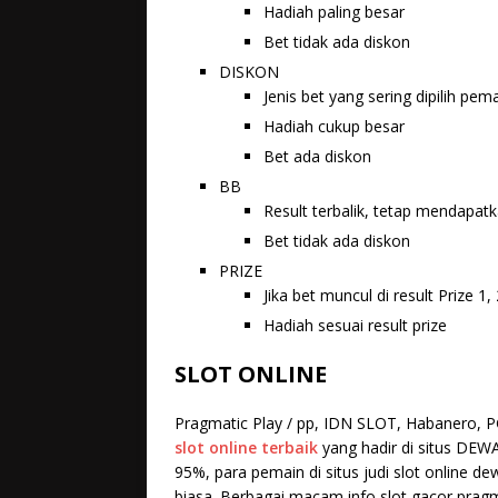
Hadiah paling besar
Bet tidak ada diskon
DISKON
Jenis bet yang sering dipilih pem
Hadiah cukup besar
Bet ada diskon
BB
Result terbalik, tetap mendapat
Bet tidak ada diskon
PRIZE
Jika bet muncul di result Prize 
Hadiah sesuai result prize
SLOT ONLINE
Pragmatic Play / pp, IDN SLOT, Habanero, PG
slot online terbaik
yang hadir di situs DEWA
95%, para pemain di situs judi slot online 
biasa. Berbagai macam info slot gacor pragma