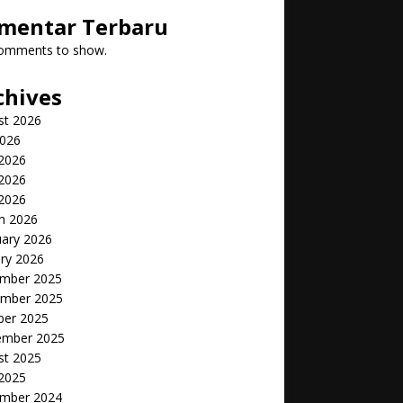
mentar Terbaru
omments to show.
chives
st 2026
2026
 2026
2026
 2026
h 2026
uary 2026
ry 2026
mber 2025
mber 2025
ber 2025
ember 2025
st 2025
 2025
mber 2024