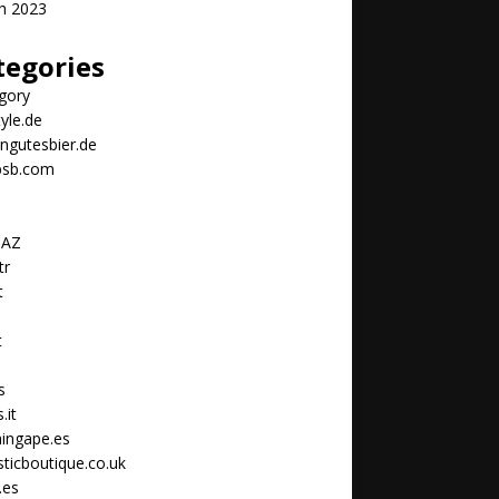
h 2023
tegories
gory
tyle.de
ongutesbier.de
bsb.com
 AZ
tr
t
t
s
.it
ingape.es
ticboutique.co.uk
.es