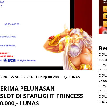
Be
DEWA
100.
DEWA
Rp 8
DEWA
RINCESS SUPER SCATTER Rp 88.200.000,- LUNAS
73.0
DEWA
NERIMA PELUNASAN
Rp 9
LOT DI STARLIGHT PRINCESS
DEWA
0.000,- LUNAS
SHOW