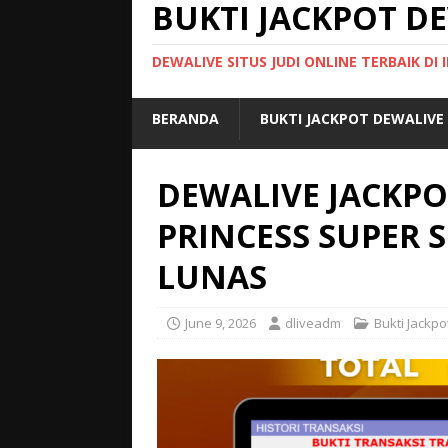
BUKTI JACKPOT D
DEWALIVE SITUS JUDI ONLINE TERBAIK DI
BERANDA
BUKTI JACKPOT DEWALIVE
DEWALIVE JACKPO
PRINCESS SUPER SC
LUNAS
June 9, 2026
dliveadm
Bukti Jackp