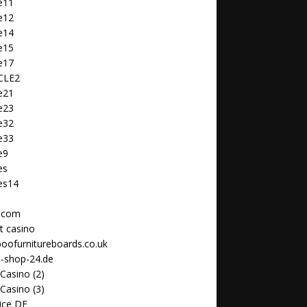
le11
le12
le14
le15
le17
CLE2
le21
le23
le32
le33
le9
es
les14
scom
t casino
oofurnitureboards.co.uk
-shop-24.de
Casino (2)
Casino (3)
ice DE