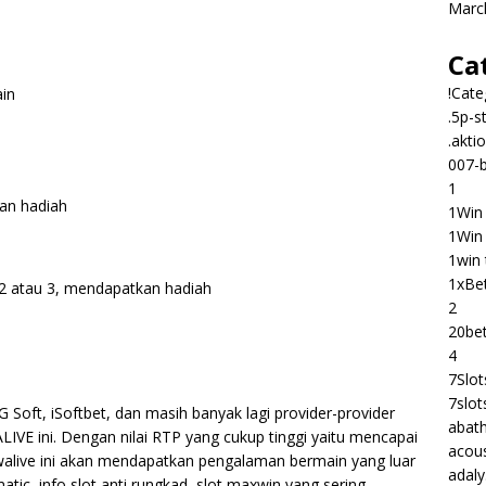
Marc
Ca
!Cate
ain
.5p-s
.akti
007-
1
kan hadiah
1Win
1Win
1win 
1xBe
1, 2 atau 3, mendapatkan hadiah
2
20be
4
7Slot
7slots
 Soft, iSoftbet, dan masih banyak lagi provider-provider
abath
LIVE ini. Dengan nilai RTP yang cukup tinggi yaitu mencapai
acous
dewalive ini akan mendapatkan pengalaman bermain yang luar
adaly
tic, info slot anti rungkad, slot maxwin yang sering