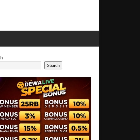
ch
Search