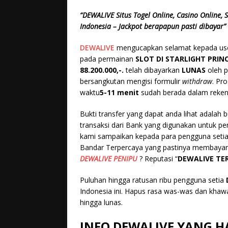
“
DEWALIVE
Situs Togel Online, Casino Online, 
Indonesia – Jackpot berapapun pasti dibayar”
DEWALIVE
mengucapkan selamat kepada use
pada permainan
SLOT DI STARLIGHT PRIN
88.200.000
,-.
telah dibayarkan
LUNAS
oleh p
bersangkutan mengisi formulir
withdraw
. Pr
waktu
5-11 menit
sudah berada dalam rekenin
Bukti transfer yang dapat anda lihat adalah 
transaksi dari Bank yang digunakan untuk pen
kami sampaikan kepada para pengguna seti
Bandar Terpercaya yang pastinya membaya
DEWALIVE
PENIPU
? Reputasi “
DEWALIVE
TE
Puluhan hingga ratusan ribu pengguna setia
Indonesia ini. Hapus rasa was-was dan kha
hingga lunas.
INFO DEWALIVE
YANG H