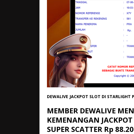
DEWALIVE JACKPOT SLOT DI STARLIGHT P
MEMBER DEWALIVE ME
KEMENANGAN JACKPOT S
SUPER SCATTER Rp 88.20