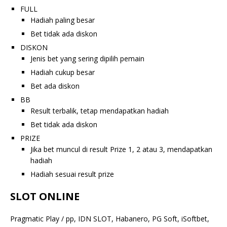
FULL
Hadiah paling besar
Bet tidak ada diskon
DISKON
Jenis bet yang sering dipilih pemain
Hadiah cukup besar
Bet ada diskon
BB
Result terbalik, tetap mendapatkan hadiah
Bet tidak ada diskon
PRIZE
Jika bet muncul di result Prize 1, 2 atau 3, mendapatkan
hadiah
Hadiah sesuai result prize
SLOT ONLINE
Pragmatic Play / pp, IDN SLOT, Habanero, PG Soft, iSoftbet,