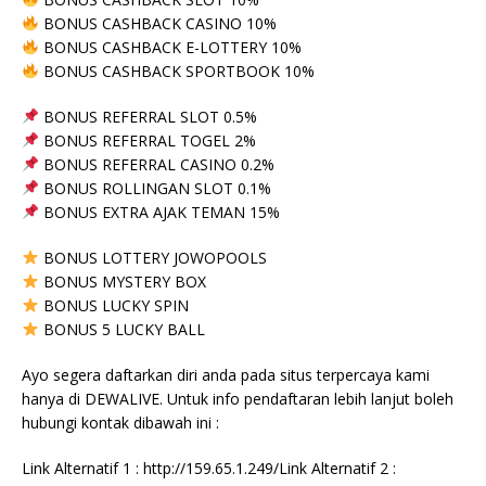
BONUS CASHBACK CASINO 10%
BONUS CASHBACK E-LOTTERY 10%
BONUS CASHBACK SPORTBOOK 10%
BONUS REFERRAL SLOT 0.5%
BONUS REFERRAL TOGEL 2%
BONUS REFERRAL CASINO 0.2%
BONUS ROLLINGAN SLOT 0.1%
BONUS EXTRA AJAK TEMAN 15%
BONUS LOTTERY JOWOPOOLS
BONUS MYSTERY BOX
BONUS LUCKY SPIN
BONUS 5 LUCKY BALL
Ayo segera daftarkan diri anda pada situs terpercaya kami
hanya di DEWALIVE. Untuk info pendaftaran lebih lanjut boleh
hubungi kontak dibawah ini :
Link Alternatif 1 : http://159.65.1.249/Link Alternatif 2 :