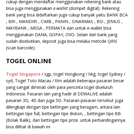
cukup dengan mendaftar menggunakan rekening bank atau
bisa juga menggunakan
e-wallet
(dompet digital). Rekening
bank yang bisa didaftarkan juga cukup banyak yaitu BANK BCA
, BRI , MANDIRI , CIMB , PANIN , SINARMAS , BSI , JENIUS ,
MAYBANK , MEGA , PERMATA dan untuk e-wallet bisa
menggunakan DANA, GOPAY, OVO. Selain dari bank yang
sudah disebutkan, deposit juga bisa melalui metode QRIS
(scan barcode).
TOGEL ONLINE
Togel Singapore
/ sgp, togel Hongkong / hkg, togel Sydney /
syd, Togel Toto Macau / ttm adalah beberapa pasaran besar
yang sangat diminati oleh para pencinta togel diseluruh
Indonesia. Pasaran lain yang hadir di DEWALIVE adalah
pasaran 3D, 4D dan juga 5D. Pasaran-pasaran tersebut juga
dilengkapi dengan tipe bettingan yang beragam, antara lain
bettingan tipe full, bettingan tipe diskon, , bettingan tipe BB
(Bolak Balik), dan bettingan tipe prize. untuk perbandingannya
bisa dilihat di bawah ini