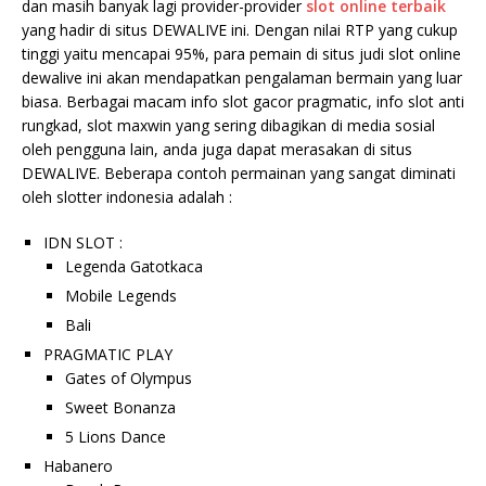
dan masih banyak lagi provider-provider
slot online terbaik
yang hadir di situs DEWALIVE ini. Dengan nilai RTP yang cukup
tinggi yaitu mencapai 95%, para pemain di situs judi slot online
dewalive ini akan mendapatkan pengalaman bermain yang luar
biasa. Berbagai macam info slot gacor pragmatic, info slot anti
rungkad, slot maxwin yang sering dibagikan di media sosial
oleh pengguna lain, anda juga dapat merasakan di situs
DEWALIVE. Beberapa contoh permainan yang sangat diminati
oleh slotter indonesia adalah :
IDN SLOT :
Legenda Gatotkaca
Mobile Legends
Bali
PRAGMATIC PLAY
Gates of Olympus
Sweet Bonanza
5 Lions Dance
Habanero