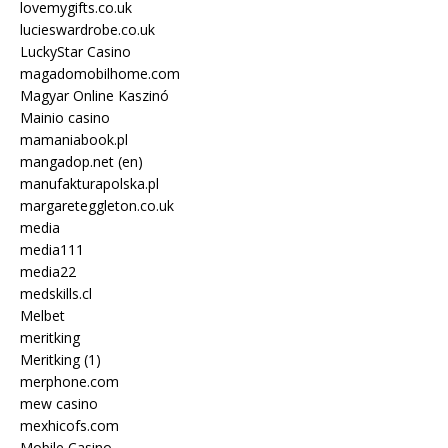
lovemygifts.co.uk
lucieswardrobe.co.uk
LuckyStar Casino
magadomobilhome.com
Magyar Online Kaszinó
Mainio casino
mamaniabook.pl
mangadop.net (en)
manufakturapolska.pl
margareteggleton.co.uk
media
media111
media22
medskills.cl
Melbet
meritking
Meritking (1)
merphone.com
mew casino
mexhicofs.com
Mobile Casino