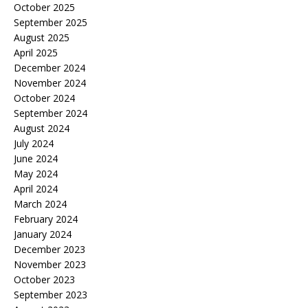
October 2025
September 2025
August 2025
April 2025
December 2024
November 2024
October 2024
September 2024
August 2024
July 2024
June 2024
May 2024
April 2024
March 2024
February 2024
January 2024
December 2023
November 2023
October 2023
September 2023