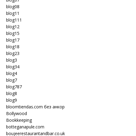
blog08
blog11
blog111
blog12
blog15
blog17
blog18
blog23
blog3
blog34
blog4
blog7
blog787
blog8
blog9
bloomtiendas.com без анкор
Bollywood
Bookkeeping
botteganapule.com
boujeerestaurantandbar.co.uk