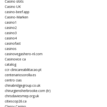
Casino slots
Casino UK
casino-beef.app
Casino-Marken
casino1
casino2
casino3
casino4
casinofast
casinos
casinovegashero-nl.com
Casinovice ca
catalog
ccr-clinicareabilitacao.pt
centenariosorolla.es
centro cias
chinabridgegroup.co.uk
chirurgiensherbrooke.com (tr)
chrisdaviesmep.org.uk
citiescop26.ca
Classy Casino