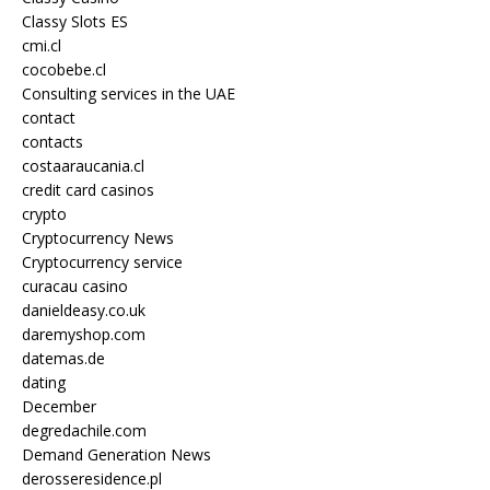
Classy Slots ES
cmi.cl
cocobebe.cl
Consulting services in the UAE
contact
contacts
costaaraucania.cl
credit card casinos
crypto
Cryptocurrency News
Cryptocurrency service
curacau casino
danieldeasy.co.uk
daremyshop.com
datemas.de
dating
December
degredachile.com
Demand Generation News
derosseresidence.pl