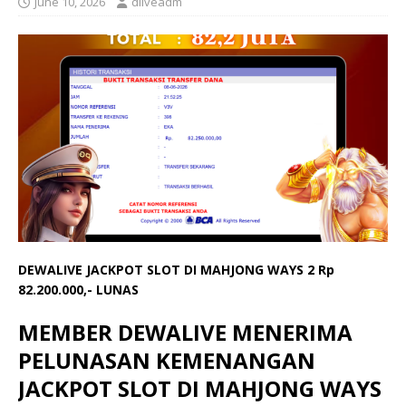
June 10, 2026
dliveadm
DEWALIVE JACKPOT SLOT DI MAHJONG WAYS 2 Rp
82.200.000,- LUNAS
MEMBER DEWALIVE MENERIMA
PELUNASAN KEMENANGAN
JACKPOT SLOT DI MAHJONG WAYS