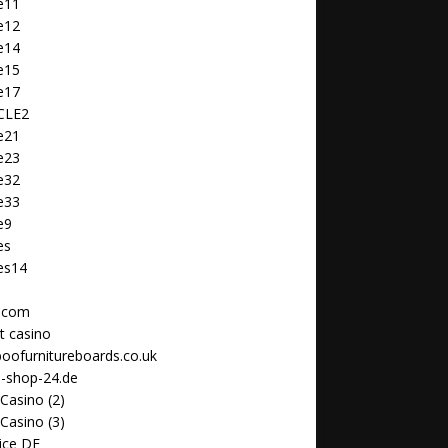
le11
le12
le14
le15
le17
CLE2
le21
le23
le32
le33
le9
es
les14
scom
t casino
oofurnitureboards.co.uk
-shop-24.de
Casino (2)
Casino (3)
ice DE