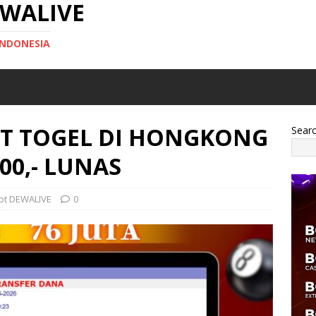
EWALIVE
 INDONESIA
OT TOGEL DI HONGKONG
Sear
000,- LUNAS
pot DEWALIVE
0