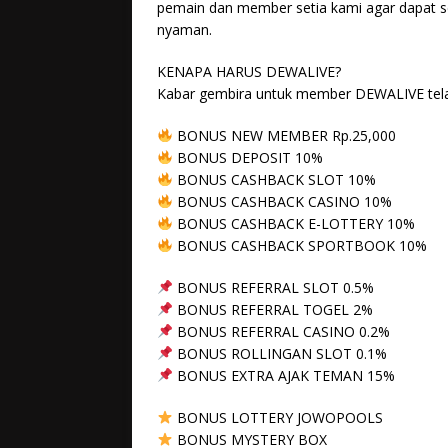
pemain dan member setia kami agar dapat s
nyaman.
KENAPA HARUS DEWALIVE?
Kabar gembira untuk member DEWALIVE tela
BONUS NEW MEMBER Rp.25,000
BONUS DEPOSIT 10%
BONUS CASHBACK SLOT 10%
BONUS CASHBACK CASINO 10%
BONUS CASHBACK E-LOTTERY 10%
BONUS CASHBACK SPORTBOOK 10%
BONUS REFERRAL SLOT 0.5%
BONUS REFERRAL TOGEL 2%
BONUS REFERRAL CASINO 0.2%
BONUS ROLLINGAN SLOT 0.1%
BONUS EXTRA AJAK TEMAN 15%
BONUS LOTTERY JOWOPOOLS
BONUS MYSTERY BOX