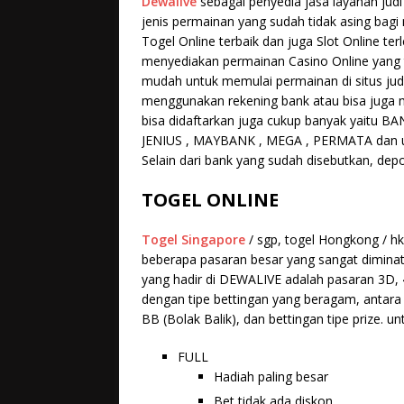
Dewalive
sebagai penyedia jasa layanan jud
jenis permainan yang sudah tidak asing bagi
Togel Online terbaik dan juga Slot Online ter
menyediakan permainan Casino Online yang 
mudah untuk memulai permainan di situs judi
menggunakan rekening bank atau bisa jug
bisa didaftarkan juga cukup banyak yaitu B
JENIUS , MAYBANK , MEGA , PERMATA dan u
Selain dari bank yang sudah disebutkan, depo
TOGEL ONLINE
Togel Singapore
/ sgp, togel Hongkong / hk
beberapa pasaran besar yang sangat diminati 
yang hadir di DEWALIVE adalah pasaran 3D, 
dengan tipe bettingan yang beragam, antara lai
BB (Bolak Balik), dan bettingan tipe prize. un
FULL
Hadiah paling besar
Bet tidak ada diskon