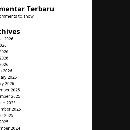
mentar Terbaru
omments to show.
chives
st 2026
2026
 2026
2026
 2026
h 2026
uary 2026
ry 2026
mber 2025
mber 2025
ber 2025
ember 2025
st 2025
 2025
mber 2024