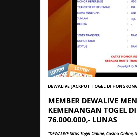
DEWALIVE JACKPOT TOGEL DI HONGKONG 
MEMBER DEWALIVE ME
KEMENANGAN TOGEL DI
76.000.000,- LUNAS
“
DEWALIVE
Situs Togel Online, Casino Online, 