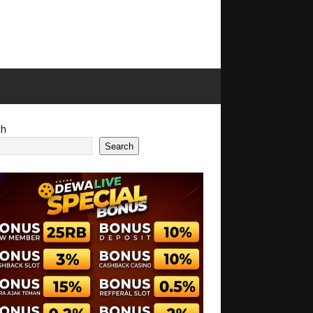
ch
Search