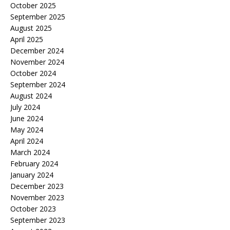
October 2025
September 2025
August 2025
April 2025
December 2024
November 2024
October 2024
September 2024
August 2024
July 2024
June 2024
May 2024
April 2024
March 2024
February 2024
January 2024
December 2023
November 2023
October 2023
September 2023