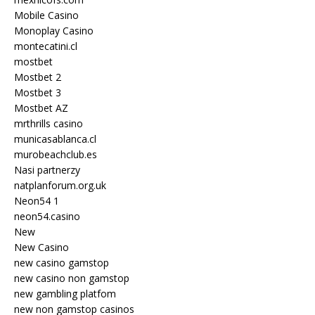
Mobile Casino
Monoplay Casino
montecatini.cl
mostbet
Mostbet 2
Mostbet 3
Mostbet AZ
mrthrills casino
municasablanca.cl
murobeachclub.es
Nasi partnerzy
natplanforum.org.uk
Neon54 1
neon54.casino
New
New Casino
new casino gamstop
new casino non gamstop
new gambling platfom
new non gamstop casinos