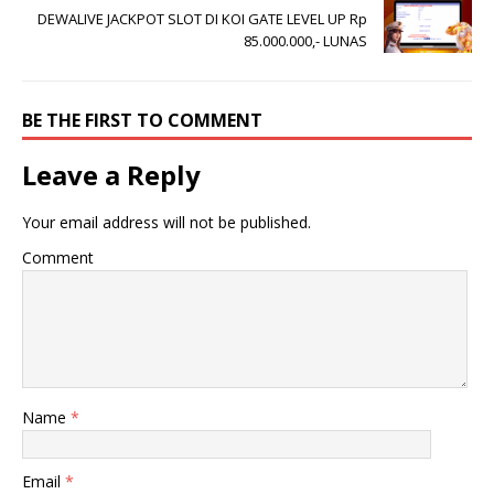
DEWALIVE JACKPOT SLOT DI KOI GATE LEVEL UP Rp
85.000.000,- LUNAS
BE THE FIRST TO COMMENT
Leave a Reply
Your email address will not be published.
Comment
Name
*
Email
*