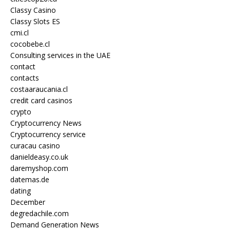
Classy Casino
Classy Slots ES
cmi.cl
cocobebe.cl
Consulting services in the UAE
contact
contacts
costaaraucania.cl
credit card casinos
crypto
Cryptocurrency News
Cryptocurrency service
curacau casino
danieldeasy.co.uk
daremyshop.com
datemas.de
dating
December
degredachile.com
Demand Generation News