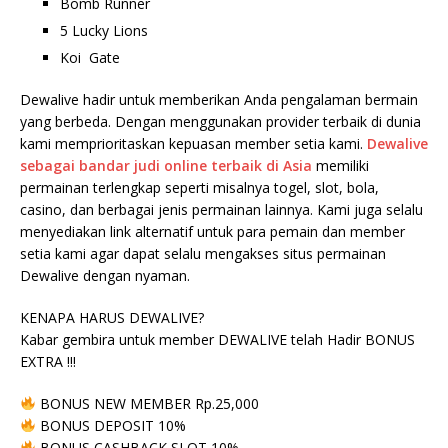
Bomb Runner
5 Lucky Lions
Koi Gate
Dewalive hadir untuk memberikan Anda pengalaman bermain
yang berbeda. Dengan menggunakan provider terbaik di dunia
kami memprioritaskan kepuasan member setia kami.
Dewalive
sebagai bandar judi online terbaik di Asia
memiliki
permainan terlengkap seperti misalnya togel, slot, bola,
casino, dan berbagai jenis permainan lainnya. Kami juga selalu
menyediakan link alternatif untuk para pemain dan member
setia kami agar dapat selalu mengakses situs permainan
Dewalive dengan nyaman.
KENAPA HARUS DEWALIVE?
Kabar gembira untuk member DEWALIVE telah Hadir BONUS
EXTRA !!!
BONUS NEW MEMBER Rp.25,000
BONUS DEPOSIT 10%
BONUS CASHBACK SLOT 10%