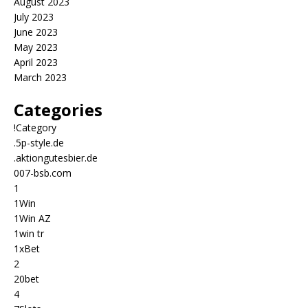
August 2023
July 2023
June 2023
May 2023
April 2023
March 2023
Categories
!Category
.5p-style.de
.aktiongutesbier.de
007-bsb.com
1
1Win
1Win AZ
1win tr
1xBet
2
20bet
4