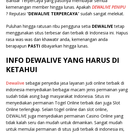
Bandar Terpercaya yang pastinya membayar semua
kemenangan member hingga lunas. Apakah
DEWALIVE
PENIPU
? Reputasi “
DEWALIVE
TERPERCAYA
” sudah sangat melekat.
Puluhan hingga ratusan ribu pengguna setia
DEWALIVE
tetap
menggunakan situs terbesar dan terbaik di Indonesia ini. Hapus
rasa was-was dan khawatir anda, kemenangan anda
berapapun
PASTI
dibayarkan hingga lunas.
INFO DEWALIVE
YANG HARUS DI
KETAHUI
Dewalive
sebagai penyedia jasa layanan judi online terbaik di
indonesia menyediakan berbagai macam jenis permainan yang
sudah tidak asing bagi masyarakat Indonesia. Situs ini
menyediakan permainan Togel Online terbaik dan juga Slot
Online terlengkap. Selain togel online dan slot online,
DEWALIVE juga menyediakan permainan Casino Online yang
tidak kalah seru dan mudah untuk dimainkan. Sangat mudah
untuk memulai permainan di situs judi terbaik di indonesia ini,