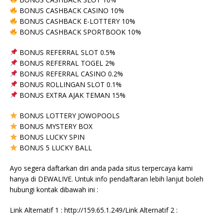
BONUS CASHBACK CASINO 10%
BONUS CASHBACK E-LOTTERY 10%
BONUS CASHBACK SPORTBOOK 10%
BONUS REFERRAL SLOT 0.5%
BONUS REFERRAL TOGEL 2%
BONUS REFERRAL CASINO 0.2%
BONUS ROLLINGAN SLOT 0.1%
BONUS EXTRA AJAK TEMAN 15%
BONUS LOTTERY JOWOPOOLS
BONUS MYSTERY BOX
BONUS LUCKY SPIN
BONUS 5 LUCKY BALL
Ayo segera daftarkan diri anda pada situs terpercaya kami
hanya di DEWALIVE. Untuk info pendaftaran lebih lanjut boleh
hubungi kontak dibawah ini :
Link Alternatif 1 : http://159.65.1.249/Link Alternatif 2 :