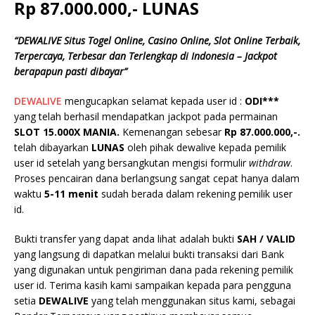
Rp 87.000.000,- LUNAS
“
DEWALIVE
Situs Togel Online, Casino Online, Slot Online Terbaik,
Terpercaya, Terbesar dan Terlengkap di Indonesia – Jackpot
berapapun pasti dibayar”
DEWALIVE
mengucapkan selamat kepada user id :
ODI***
yang telah berhasil mendapatkan jackpot pada permainan
SLOT 15.000X MANIA.
Kemenangan sebesar
Rp
87.000.000
,-.
telah dibayarkan
LUNAS
oleh pihak dewalive kepada pemilik
user id setelah yang bersangkutan mengisi formulir
withdraw
.
Proses pencairan dana berlangsung sangat cepat hanya dalam
waktu
5-11 menit
sudah berada dalam rekening pemilik user
id.
Bukti transfer yang dapat anda lihat adalah bukti
SAH / VALID
yang langsung di dapatkan melalui bukti transaksi dari Bank
yang digunakan untuk pengiriman dana pada rekening pemilik
user id. Terima kasih kami sampaikan kepada para pengguna
setia
DEWALIVE
yang telah menggunakan situs kami, sebagai