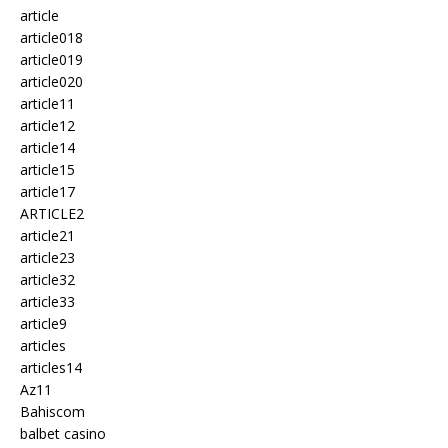
article
article018
article019
article020
article11
article12
article14
article15
article17
ARTICLE2
article21
article23
article32
article33
article9
articles
articles14
Az11
Bahiscom
balbet casino