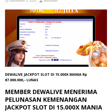
December 5, 2025
dliveadm
DEWALIVE JACKPOT SLOT DI 15.000X MANIA Rp
87.000.000,- LUNAS
MEMBER DEWALIVE MENERIMA
PELUNASAN KEMENANGAN
JACKPOT SLOT DI 15.000X MANIA