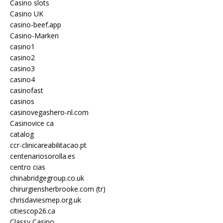
Casino slots
Casino UK
casino-beef.app
Casino-Marken
casino1
casino2
casino3
casino4
casinofast
casinos
casinovegashero-nl.com
Casinovice ca
catalog
ccr-clinicareabilitacao.pt
centenariosorolla.es
centro cias
chinabridgegroup.co.uk
chirurgiensherbrooke.com (tr)
chrisdaviesmep.org.uk
citiescop26.ca
Classy Casino