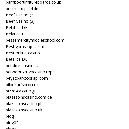
bamboofurnitureboards.co.uk
bdsm-shop-24.de
Beef Casino (2)
Beef Casino (3)
Belatice DE
Belatice PL
bessemercitymiddleschool.com
Best gamstop casino
Best online casino
Betalice DE
betalice-casino.cz
betwoon-2026casino.top
beyazparktopkapi.com
bilbosurfshop.co.uk
bizzo-cassino.gr
blazespinscasino.com.de
blazespinscasino.pl
blazespinscasino.uk
blog
blog02
blog07