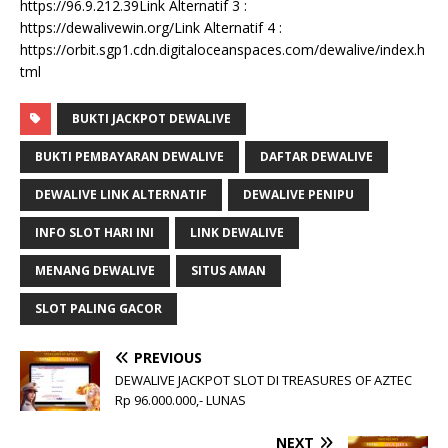
https://96.9.212.39Link Alternatif 3 :
https://dewalivewin.org/Link Alternatif 4 :
https://orbit.sgp1.cdn.digitaloceanspaces.com/dewalive/index.h
tml
BUKTI JACKPOT DEWALIVE
BUKTI PEMBAYARAN DEWALIVE
DAFTAR DEWALIVE
DEWALIVE LINK ALTERNATIF
DEWALIVE PENIPU
INFO SLOT HARI INI
LINK DEWALIVE
MENANG DEWALIVE
SITUS AMAN
SLOT PALING GACOR
PREVIOUS
DEWALIVE JACKPOT SLOT DI TREASURES OF AZTEC
Rp 96.000.000,- LUNAS
NEXT