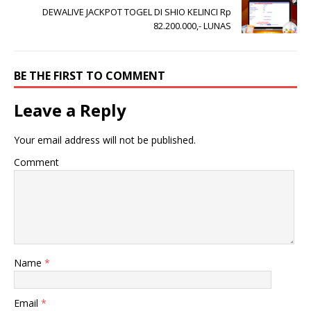
DEWALIVE JACKPOT TOGEL DI SHIO KELINCI Rp
82.200.000,- LUNAS
BE THE FIRST TO COMMENT
Leave a Reply
Your email address will not be published.
Comment
Name
*
Email
*