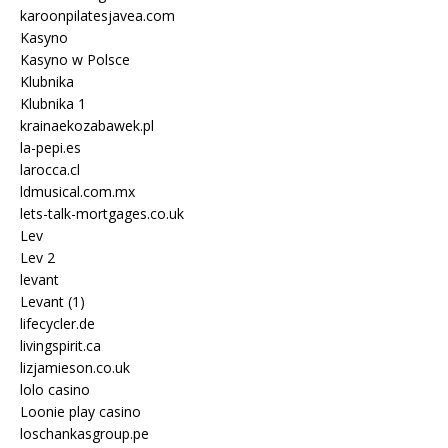
karoonpilatesjavea.com
Kasyno
Kasyno w Polsce
Klubnika
Klubnika 1
krainaekozabawek.pl
la-pepi.es
larocca.cl
ldmusical.com.mx
lets-talk-mortgages.co.uk
Lev
Lev 2
levant
Levant (1)
lifecycler.de
livingspirit.ca
lizjamieson.co.uk
lolo casino
Loonie play casino
loschankasgroup.pe