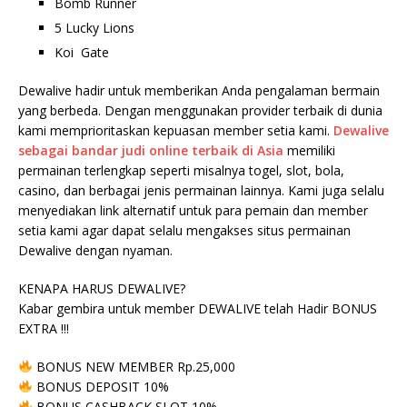
Bomb Runner
5 Lucky Lions
Koi Gate
Dewalive hadir untuk memberikan Anda pengalaman bermain
yang berbeda. Dengan menggunakan provider terbaik di dunia
kami memprioritaskan kepuasan member setia kami.
Dewalive
sebagai bandar judi online terbaik di Asia
memiliki
permainan terlengkap seperti misalnya togel, slot, bola,
casino, dan berbagai jenis permainan lainnya. Kami juga selalu
menyediakan link alternatif untuk para pemain dan member
setia kami agar dapat selalu mengakses situs permainan
Dewalive dengan nyaman.
KENAPA HARUS DEWALIVE?
Kabar gembira untuk member DEWALIVE telah Hadir BONUS
EXTRA !!!
BONUS NEW MEMBER Rp.25,000
BONUS DEPOSIT 10%
BONUS CASHBACK SLOT 10%