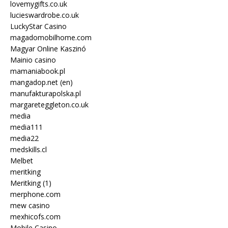
lovemygifts.co.uk
lucieswardrobe.co.uk
LuckyStar Casino
magadomobilhome.com
Magyar Online Kaszinó
Mainio casino
mamaniabook.pl
mangadop.net (en)
manufakturapolska.pl
margareteggleton.co.uk
media
media111
media22
medskills.cl
Melbet
meritking
Meritking (1)
merphone.com
mew casino
mexhicofs.com
Mobile Casino