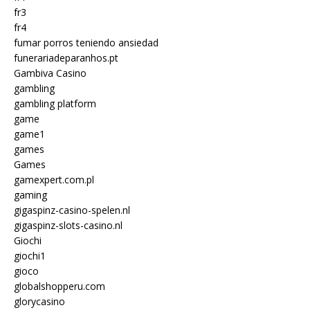
fr3
fr4
fumar porros teniendo ansiedad
funerariadeparanhos.pt
Gambiva Casino
gambling
gambling platform
game
game1
games
Games
gamexpert.com.pl
gaming
gigaspinz-casino-spelen.nl
gigaspinz-slots-casino.nl
Giochi
giochi1
gioco
globalshopperu.com
glorycasino