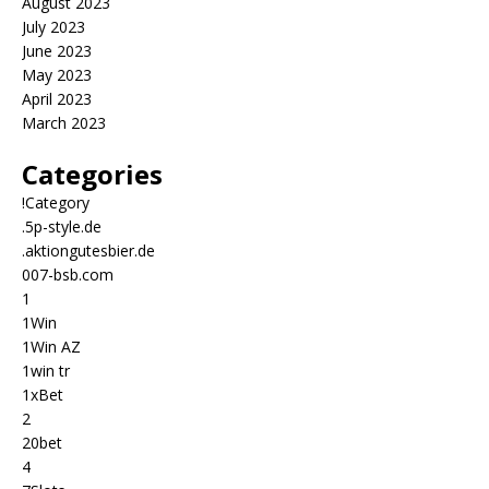
August 2023
July 2023
June 2023
May 2023
April 2023
March 2023
Categories
!Category
.5p-style.de
.aktiongutesbier.de
007-bsb.com
1
1Win
1Win AZ
1win tr
1xBet
2
20bet
4