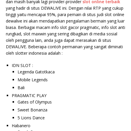
dan masih banyak lagi provider-provider
slot online terbaik
yang hadir di situs DEWALIVE ini. Dengan nilai RTP yang cukup
tinggi yaitu mencapai 95%, para pemain di situs judi slot online
dewalive ini akan mendapatkan pengalaman bermain yang luar
biasa. Berbagai macam info slot gacor pragmatic, info slot anti
rungkad, slot maxwin yang sering dibagikan di media sosial
oleh pengguna lain, anda juga dapat merasakan di situs
DEWALIVE. Beberapa contoh permainan yang sangat diminati
oleh slotter indonesia adalah :
IDN SLOT :
Legenda Gatotkaca
Mobile Legends
Bali
PRAGMATIC PLAY
Gates of Olympus
Sweet Bonanza
5 Lions Dance
Habanero