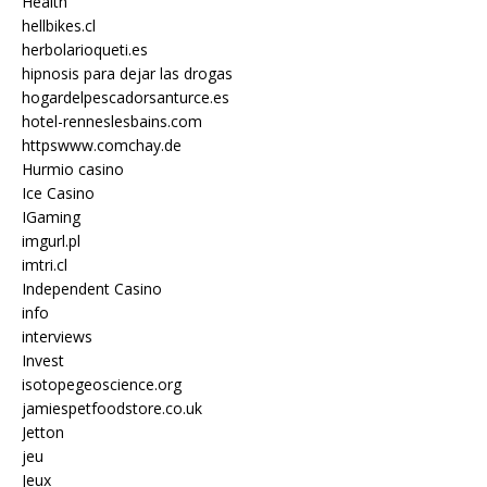
Health
hellbikes.cl
herbolarioqueti.es
hipnosis para dejar las drogas
hogardelpescadorsanturce.es
hotel-renneslesbains.com
httpswww.comchay.de
Hurmio casino
Ice Casino
IGaming
imgurl.pl
imtri.cl
Independent Casino
info
interviews
Invest
isotopegeoscience.org
jamiespetfoodstore.co.uk
Jetton
jeu
Jeux