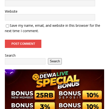
Website
Save my name, email, and website in this browser for the
next time I comment.
Search
Search