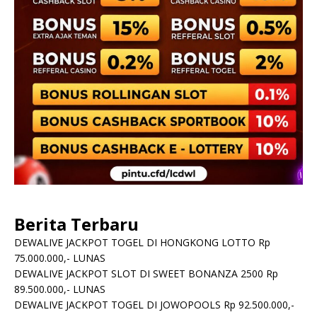
Berita Terbaru
DEWALIVE JACKPOT TOGEL DI HONGKONG LOTTO Rp
75.000.000,- LUNAS
DEWALIVE JACKPOT SLOT DI SWEET BONANZA 2500 Rp
89.500.000,- LUNAS
DEWALIVE JACKPOT TOGEL DI JOWOPOOLS Rp 92.500.000,-