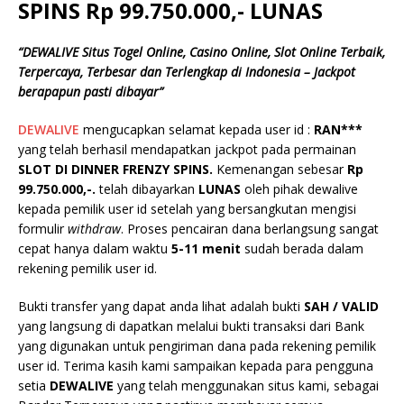
SPINS Rp 99.750.000,- LUNAS
“
DEWALIVE
Situs Togel Online, Casino Online, Slot Online Terbaik,
Terpercaya, Terbesar dan Terlengkap di Indonesia – Jackpot
berapapun pasti dibayar”
DEWALIVE
mengucapkan selamat kepada user id :
RAN***
yang telah berhasil mendapatkan jackpot pada permainan
SLOT DI DINNER FRENZY SPINS.
Kemenangan sebesar
Rp
99.750.000
,-.
telah dibayarkan
LUNAS
oleh pihak dewalive
kepada pemilik user id setelah yang bersangkutan mengisi
formulir
withdraw
. Proses pencairan dana berlangsung sangat
cepat hanya dalam waktu
5-11 menit
sudah berada dalam
rekening pemilik user id.
Bukti transfer yang dapat anda lihat adalah bukti
SAH / VALID
yang langsung di dapatkan melalui bukti transaksi dari Bank
yang digunakan untuk pengiriman dana pada rekening pemilik
user id. Terima kasih kami sampaikan kepada para pengguna
setia
DEWALIVE
yang telah menggunakan situs kami, sebagai