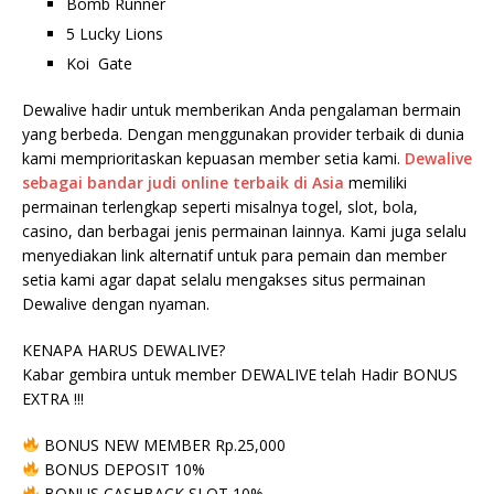
Bomb Runner
5 Lucky Lions
Koi Gate
Dewalive hadir untuk memberikan Anda pengalaman bermain
yang berbeda. Dengan menggunakan provider terbaik di dunia
kami memprioritaskan kepuasan member setia kami.
Dewalive
sebagai bandar judi online terbaik di Asia
memiliki
permainan terlengkap seperti misalnya togel, slot, bola,
casino, dan berbagai jenis permainan lainnya. Kami juga selalu
menyediakan link alternatif untuk para pemain dan member
setia kami agar dapat selalu mengakses situs permainan
Dewalive dengan nyaman.
KENAPA HARUS DEWALIVE?
Kabar gembira untuk member DEWALIVE telah Hadir BONUS
EXTRA !!!
BONUS NEW MEMBER Rp.25,000
BONUS DEPOSIT 10%
BONUS CASHBACK SLOT 10%