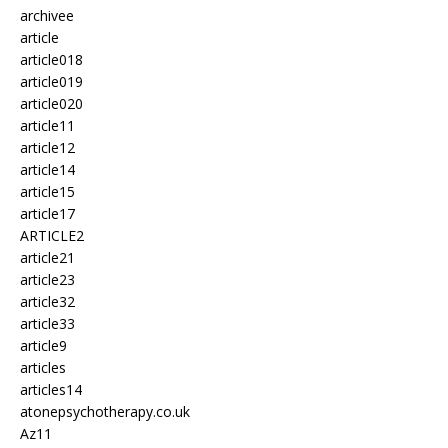
archivee
article
article018
article019
article020
article11
article12
article14
article15
article17
ARTICLE2
article21
article23
article32
article33
article9
articles
articles14
atonepsychotherapy.co.uk
Az11