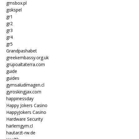
gmsbox.pl
gokspel
gr1
gr2
gr3
gr4
gr5
Grandpashabet
greekembassy.org.uk
grupoaltaterra.com
guide
guides
gymsaludimagen.cl
gyroskingjax.com
happinessday
Happy Jokers Casino
HappyJokers Casino
Hardware Security
harlemgym.cl
hautarzt-rw.de