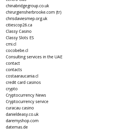
chinabridgegroup.co.uk
chirurgiensherbrooke.com (tr)
chrisdaviesmep.org.uk
citiescop26.ca
Classy Casino
Classy Slots ES
cmi.cl
cocobebe.cl
Consulting services in the UAE
contact
contacts
costaaraucania.cl
credit card casinos
crypto
Cryptocurrency News
Cryptocurrency service
curacau casino
danieldeasy.co.uk
daremyshop.com
datemas.de