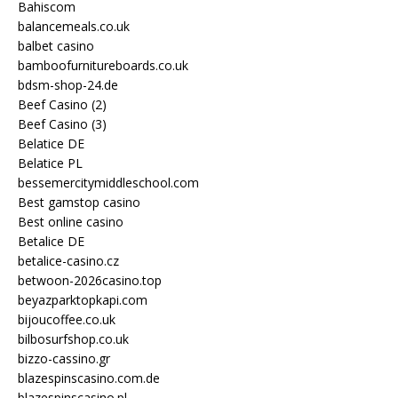
Bahiscom
balancemeals.co.uk
balbet casino
bamboofurnitureboards.co.uk
bdsm-shop-24.de
Beef Casino (2)
Beef Casino (3)
Belatice DE
Belatice PL
bessemercitymiddleschool.com
Best gamstop casino
Best online casino
Betalice DE
betalice-casino.cz
betwoon-2026casino.top
beyazparktopkapi.com
bijoucoffee.co.uk
bilbosurfshop.co.uk
bizzo-cassino.gr
blazespinscasino.com.de
blazespinscasino.pl