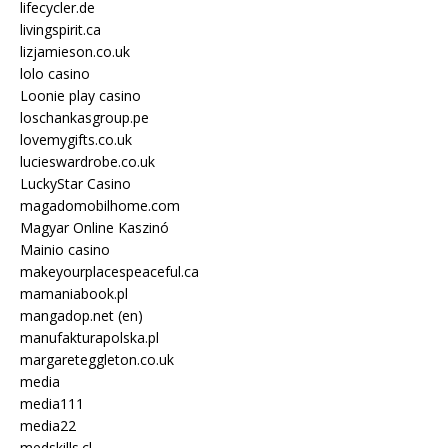
lifecycler.de
livingspirit.ca
lizjamieson.co.uk
lolo casino
Loonie play casino
loschankasgroup.pe
lovemygifts.co.uk
lucieswardrobe.co.uk
LuckyStar Casino
magadomobilhome.com
Magyar Online Kaszinó
Mainio casino
makeyourplacespeaceful.ca
mamaniabook.pl
mangadop.net (en)
manufakturapolska.pl
margareteggleton.co.uk
media
media111
media22
medskills.cl