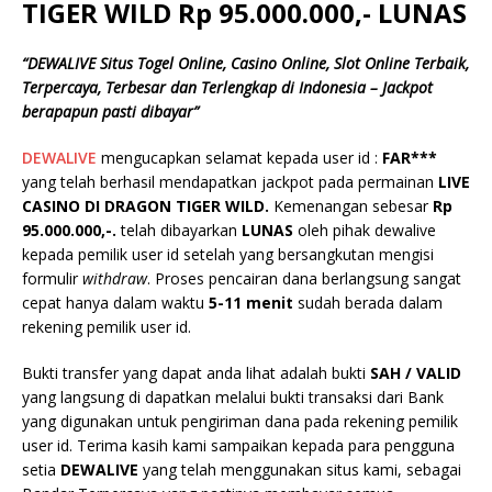
TIGER WILD Rp 95.000.000,- LUNAS
“
DEWALIVE
Situs Togel Online, Casino Online, Slot Online Terbaik,
Terpercaya, Terbesar dan Terlengkap di Indonesia – Jackpot
berapapun pasti dibayar”
DEWALIVE
mengucapkan selamat kepada user id :
FAR***
yang telah berhasil mendapatkan jackpot pada permainan
LIVE
CASINO DI DRAGON TIGER WILD.
Kemenangan sebesar
Rp
95.000.000,
-.
telah dibayarkan
LUNAS
oleh pihak dewalive
kepada pemilik user id setelah yang bersangkutan mengisi
formulir
withdraw
. Proses pencairan dana berlangsung sangat
cepat hanya dalam waktu
5-11 menit
sudah berada dalam
rekening pemilik user id.
Bukti transfer yang dapat anda lihat adalah bukti
SAH / VALID
yang langsung di dapatkan melalui bukti transaksi dari Bank
yang digunakan untuk pengiriman dana pada rekening pemilik
user id. Terima kasih kami sampaikan kepada para pengguna
setia
DEWALIVE
yang telah menggunakan situs kami, sebagai