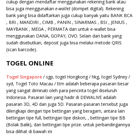
cukup dengan mendaftar menggunakan rekening bank atau
bisa juga menggunakan
e-wallet
(dompet digital). Rekening
bank yang bisa didaftarkan juga cukup banyak yaitu BANK BCA
, BRI , MANDIRI , CIMB , PANIN , SINARMAS , BSI , JENIUS ,
MAYBANK , MEGA , PERMATA dan untuk e-wallet bisa
menggunakan DANA, GOPAY, OVO. Selain dari bank yang
sudah disebutkan, deposit juga bisa melalui metode QRIS
(scan barcode).
TOGEL ONLINE
Togel Singapore
/ sgp, togel Hongkong / hkg, togel Sydney /
syd, Togel Toto Macau / ttm adalah beberapa pasaran besar
yang sangat diminati oleh para pencinta togel diseluruh
Indonesia. Pasaran lain yang hadir di DEWALIVE adalah
pasaran 3D, 4D dan juga 5D. Pasaran-pasaran tersebut juga
dilengkapi dengan tipe bettingan yang beragam, antara lain
bettingan tipe full, bettingan tipe diskon, , bettingan tipe BB
(Bolak Balik), dan bettingan tipe prize. untuk perbandingannya
bisa dilihat di bawah ini