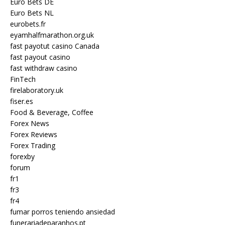
Euro Bets DE
Euro Bets NL
eurobets.fr
eyamhalfmarathon.org.uk
fast payotut casino Canada
fast payout casino
fast withdraw casino
FinTech
firelaboratory.uk
fiser.es
Food & Beverage, Coffee
Forex News
Forex Reviews
Forex Trading
forexby
forum
fr1
fr3
fr4
fumar porros teniendo ansiedad
funerariadeparanhos.pt