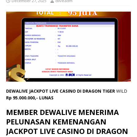
December 27, 2025
dliveadm
DEWALIVE JACKPOT LIVE CASINO DI DRAGON TIGER
WILD
Rp 95.000.000,- LUNAS
MEMBER DEWALIVE MENERIMA
PELUNASAN KEMENANGAN
JACKPOT LIVE CASINO DI DRAGON