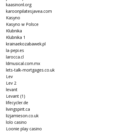
kaasinonl.org
karoonpilatesjavea.com
Kasyno
Kasyno w Polsce
Klubnika
Klubnika 1
krainaekozabawek.pl
la-pepi.es
larocca.cl
ldmusical.com.mx
lets-talk-mortgages.co.uk
Lev
Lev 2
levant
Levant (1)
lifecycler.de
livingspirit.ca
lizjamieson.co.uk
lolo casino
Loonie play casino