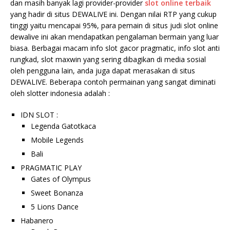
dan masih banyak lagi provider-provider
slot online terbaik
yang hadir di situs DEWALIVE ini. Dengan nilai RTP yang cukup
tinggi yaitu mencapai 95%, para pemain di situs judi slot online
dewalive ini akan mendapatkan pengalaman bermain yang luar
biasa. Berbagai macam info slot gacor pragmatic, info slot anti
rungkad, slot maxwin yang sering dibagikan di media sosial
oleh pengguna lain, anda juga dapat merasakan di situs
DEWALIVE. Beberapa contoh permainan yang sangat diminati
oleh slotter indonesia adalah :
IDN SLOT :
Legenda Gatotkaca
Mobile Legends
Bali
PRAGMATIC PLAY
Gates of Olympus
Sweet Bonanza
5 Lions Dance
Habanero