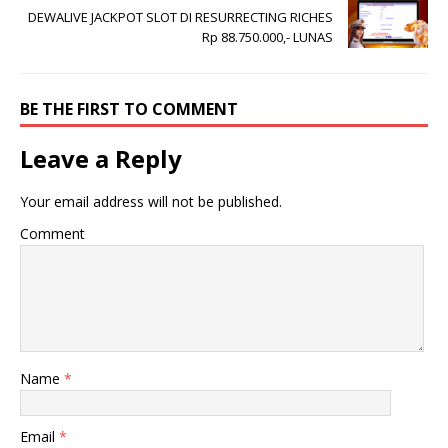
DEWALIVE JACKPOT SLOT DI RESURRECTING RICHES
Rp 88.750.000,- LUNAS
BE THE FIRST TO COMMENT
Leave a Reply
Your email address will not be published.
Comment
Name
*
Email
*