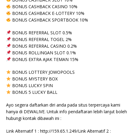
BONUS CASHBACK CASINO 10%
BONUS CASHBACK E-LOTTERY 10%
BONUS CASHBACK SPORTBOOK 10%
BONUS REFERRAL SLOT 0.5%
BONUS REFERRAL TOGEL 2%
BONUS REFERRAL CASINO 0.2%
BONUS ROLLINGAN SLOT 0.1%
BONUS EXTRA AJAK TEMAN 15%
BONUS LOTTERY JOWOPOOLS
BONUS MYSTERY BOX
BONUS LUCKY SPIN
BONUS 5 LUCKY BALL
Ayo segera daftarkan diri anda pada situs terpercaya kami
hanya di DEWALIVE. Untuk info pendaftaran lebih lanjut boleh
hubungi kontak dibawah ini :
Link Alternatif 1 : http://159.65.1.249/Link Alternatif 2 :