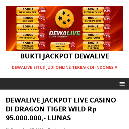
BUKTI JACKPOT DEWALIVE
DEWALIVE SITUS JUDI ONLINE TERBAIK DI INDONESIA
DEWALIVE JACKPOT LIVE CASINO
DI DRAGON TIGER WILD Rp
95.000.000,- LUNAS