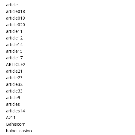
article
article018
article019
article020
article11
article12
article14
article15
article17
ARTICLE2
article21
article23
article32
article33
article9
articles
articles14
Az11
Bahiscom
balbet casino