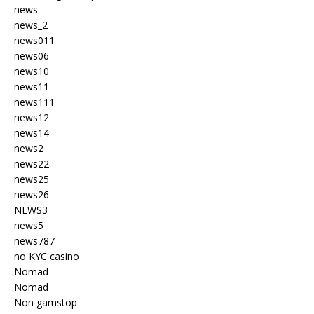
news
news_2
news011
news06
news10
news11
news111
news12
news14
news2
news22
news25
news26
NEWS3
news5
news787
no KYC casino
Nomad
Nomad
Non gamstop