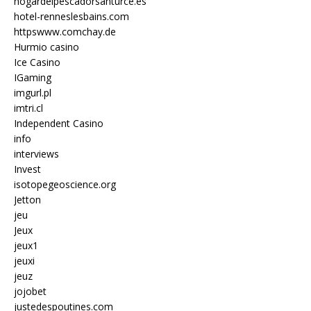
hogardelpescadorsanturce.es
hotel-renneslesbains.com
httpswww.comchay.de
Hurmio casino
Ice Casino
IGaming
imgurl.pl
imtri.cl
Independent Casino
info
interviews
Invest
isotopegeoscience.org
Jetton
jeu
Jeux
jeux1
jeuxi
jeuz
jojobet
justedespoutines.com