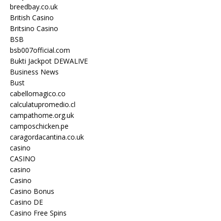
breedbay.co.uk
British Casino
Britsino Casino
BSB
bsb007official.com
Bukti Jackpot DEWALIVE
Business News
Bust
cabellomagico.co
calculatupromedio.cl
campathome.org.uk
camposchicken.pe
caragordacantina.co.uk
casino
CASINO
casino
Casino
Casino Bonus
Casino DE
Casino Free Spins