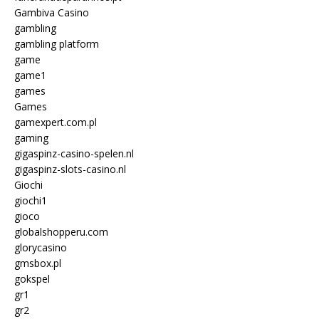
Gambiva Casino
gambling
gambling platform
game
game1
games
Games
gamexpert.com.pl
gaming
gigaspinz-casino-spelen.nl
gigaspinz-slots-casino.nl
Giochi
giochi1
gioco
globalshopperu.com
glorycasino
gmsbox.pl
gokspel
gr1
gr2