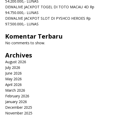
54.200.000,- LUNAS
DEWALIVE JACKPOT TOGEL DI TOTO MACAU 4D Rp
94.750.000,- LUNAS
DEWALIVE JACKPOT SLOT DI PYSHCO HEROES Rp
97.500.000,- LUNAS
Komentar Terbaru
No comments to show.
Archives
August 2026
July 2026
June 2026
May 2026
April 2026
March 2026
February 2026
January 2026
December 2025
November 2025