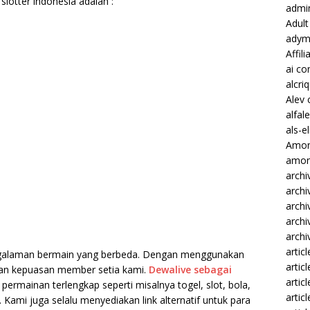
lotter indonesia adalah :
admi
Adult
adym
Affili
ai c
alcri
Alev 
alfa
als-e
Amon
amonb
archi
archi
archi
archi
archi
articl
ngalaman bermain yang berbeda. Dengan menggunakan
artic
skan kepuasan member setia kami.
Dewalive sebagai
artic
 permainan terlengkap seperti misalnya togel, slot, bola,
artic
 Kami juga selalu menyediakan link alternatif untuk para