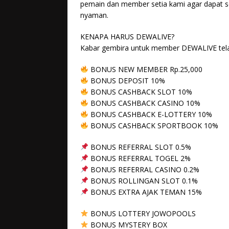
pemain dan member setia kami agar dapat s
nyaman.
KENAPA HARUS DEWALIVE?
Kabar gembira untuk member DEWALIVE tela
BONUS NEW MEMBER Rp.25,000
BONUS DEPOSIT 10%
BONUS CASHBACK SLOT 10%
BONUS CASHBACK CASINO 10%
BONUS CASHBACK E-LOTTERY 10%
BONUS CASHBACK SPORTBOOK 10%
BONUS REFERRAL SLOT 0.5%
BONUS REFERRAL TOGEL 2%
BONUS REFERRAL CASINO 0.2%
BONUS ROLLINGAN SLOT 0.1%
BONUS EXTRA AJAK TEMAN 15%
BONUS LOTTERY JOWOPOOLS
BONUS MYSTERY BOX