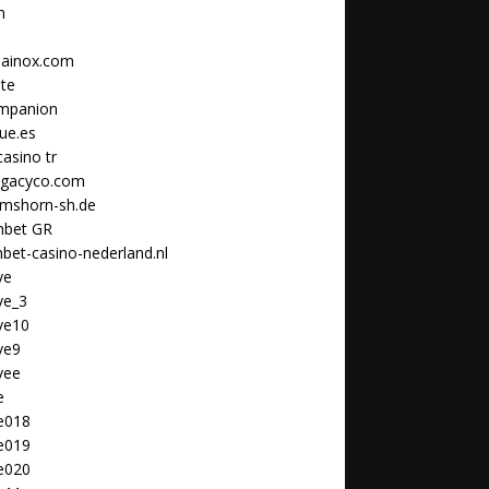
n
ainox.com
ate
ompanion
que.es
casino tr
legacyco.com
lmshorn-sh.de
bet GR
et-casino-nederland.nl
ve
ve_3
ve10
ve9
vee
e
le018
le019
le020