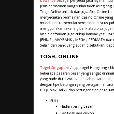
Dewalive
sebagai penyedia jasa layanan jud
jenis permainan yang sudah tidak asing bagi
Togel Online terbaik dan juga Slot Online ter
menyediakan permainan Casino Online yang 
mudah untuk memulai permainan di situs judi
menggunakan rekening bank atau bisa jug
bisa didaftarkan juga cukup banyak yaitu B
JENIUS , MAYBANK , MEGA , PERMATA dan u
Selain dari bank yang sudah disebutkan, depo
TOGEL ONLINE
Togel Singapore
/ sgp, togel Hongkong / hk
beberapa pasaran besar yang sangat diminati 
yang hadir di DEWALIVE adalah pasaran 3D, 
dengan tipe bettingan yang beragam, antara lai
BB (Bolak Balik), dan bettingan tipe prize. un
FULL
Hadiah paling besar
Bet tidak ada diskon