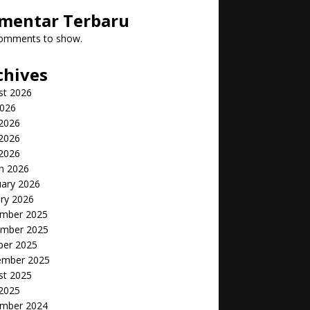
mentar Terbaru
omments to show.
chives
st 2026
2026
 2026
2026
 2026
h 2026
uary 2026
ry 2026
mber 2025
mber 2025
ber 2025
ember 2025
st 2025
 2025
mber 2024