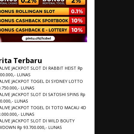
rita Terbaru
LIVE JACKPOT SLOT DI RABBIT HEIST Rp
500.000,- LUNAS
LIVE JACKPOT TOGEL DI SYDNEY LOTTO
0.750.000,- LUNAS
LIVE JACKPOT SLOT DI SATOSHI SPINS Rp
00.000,- LUNAS
LIVE JACKPOT TOGEL DI TOTO MACAU 4D
8.000.000,- LUNAS
LIVE JACKPOT SLOT DI WILD BOUTY
DOWN Rp 93.700.000,- LUNAS