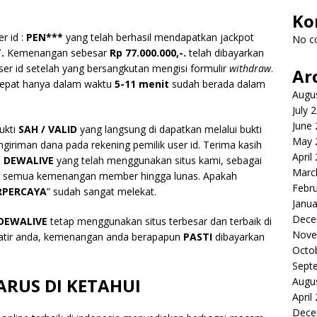
Ko
r id :
PEN***
yang telah berhasil mendapatkan jackpot
No c
.
Kemenangan sebesar
Rp
77.000.000
,-.
telah dibayarkan
ser id setelah yang bersangkutan mengisi formulir
withdraw
.
Ar
cepat hanya dalam waktu
5-11 menit
sudah berada dalam
Augu
July 
June
bukti
SAH / VALID
yang langsung di dapatkan melalui bukti
May 
giriman dana pada rekening pemilik user id. Terima kasih
April
a
DEWALIVE
yang telah menggunakan situs kami, sebagai
Marc
r semua kemenangan member hingga lunas. Apakah
Febr
RPERCAYA
” sudah sangat melekat.
Janua
Dece
DEWALIVE
tetap menggunakan situs terbesar dan terbaik di
Nove
watir anda, kemenangan anda berapapun
PASTI
dibayarkan
Octo
Sept
ARUS DI KETAHUI
Augu
April
Dece