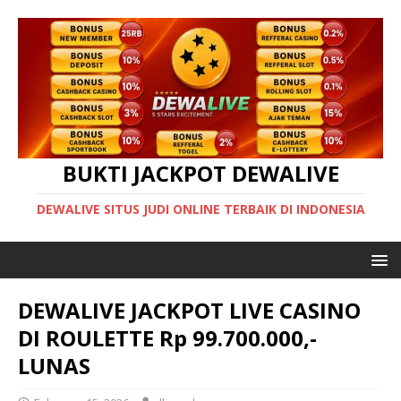
BUKTI JACKPOT DEWALIVE
DEWALIVE SITUS JUDI ONLINE TERBAIK DI INDONESIA
DEWALIVE JACKPOT LIVE CASINO
DI ROULETTE Rp 99.700.000,-
LUNAS