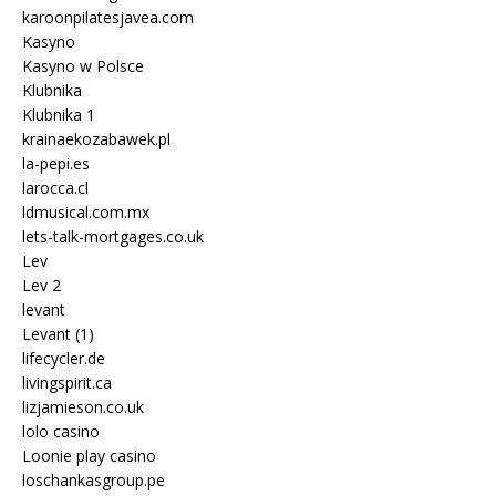
karoonpilatesjavea.com
Kasyno
Kasyno w Polsce
Klubnika
Klubnika 1
krainaekozabawek.pl
la-pepi.es
larocca.cl
ldmusical.com.mx
lets-talk-mortgages.co.uk
Lev
Lev 2
levant
Levant (1)
lifecycler.de
livingspirit.ca
lizjamieson.co.uk
lolo casino
Loonie play casino
loschankasgroup.pe