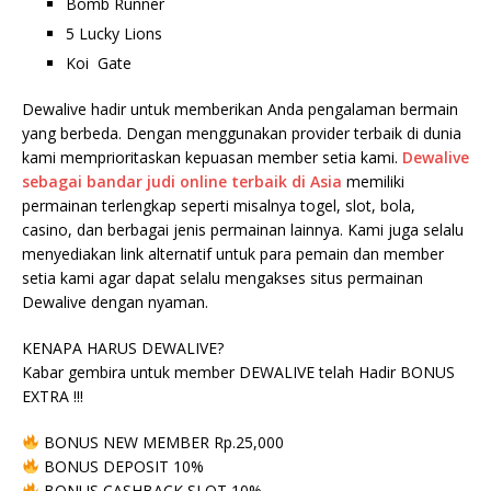
Bomb Runner
5 Lucky Lions
Koi Gate
Dewalive hadir untuk memberikan Anda pengalaman bermain
yang berbeda. Dengan menggunakan provider terbaik di dunia
kami memprioritaskan kepuasan member setia kami.
Dewalive
sebagai bandar judi online terbaik di Asia
memiliki
permainan terlengkap seperti misalnya togel, slot, bola,
casino, dan berbagai jenis permainan lainnya. Kami juga selalu
menyediakan link alternatif untuk para pemain dan member
setia kami agar dapat selalu mengakses situs permainan
Dewalive dengan nyaman.
KENAPA HARUS DEWALIVE?
Kabar gembira untuk member DEWALIVE telah Hadir BONUS
EXTRA !!!
BONUS NEW MEMBER Rp.25,000
BONUS DEPOSIT 10%
BONUS CASHBACK SLOT 10%