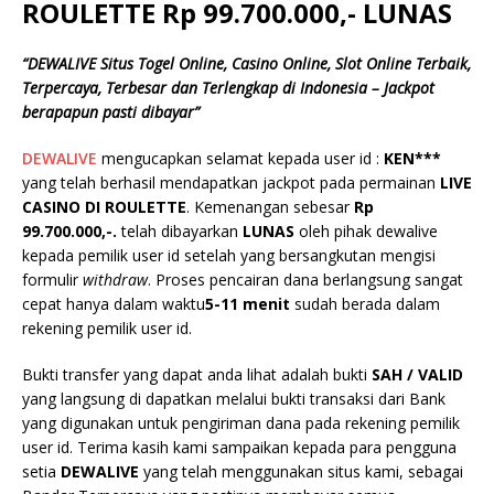
ROULETTE Rp 99.700.000,- LUNAS
“
DEWALIVE
Situs Togel Online, Casino Online, Slot Online Terbaik,
Terpercaya, Terbesar dan Terlengkap di Indonesia – Jackpot
berapapun pasti dibayar”
DEWALIVE
mengucapkan selamat kepada user id :
KEN***
yang telah berhasil mendapatkan jackpot pada permainan
LIVE
CASINO DI ROULETTE
. Kemenangan sebesar
Rp
99.700.000
,-.
telah dibayarkan
LUNAS
oleh pihak dewalive
kepada pemilik user id setelah yang bersangkutan mengisi
formulir
withdraw
. Proses pencairan dana berlangsung sangat
cepat hanya dalam waktu
5-11 menit
sudah berada dalam
rekening pemilik user id.
Bukti transfer yang dapat anda lihat adalah bukti
SAH / VALID
yang langsung di dapatkan melalui bukti transaksi dari Bank
yang digunakan untuk pengiriman dana pada rekening pemilik
user id. Terima kasih kami sampaikan kepada para pengguna
setia
DEWALIVE
yang telah menggunakan situs kami, sebagai