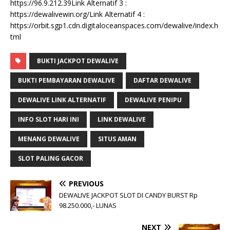
https://96.9.212.39Link Alternatif 3 :
https://dewalivewin.org/Link Alternatif 4 :
https://orbit.sgp1.cdn.digitaloceanspaces.com/dewalive/index.h
tml
BUKTI JACKPOT DEWALIVE
BUKTI PEMBAYARAN DEWALIVE
DAFTAR DEWALIVE
DEWALIVE LINK ALTERNATIF
DEWALIVE PENIPU
INFO SLOT HARI INI
LINK DEWALIVE
MENANG DEWALIVE
SITUS AMAN
SLOT PALING GACOR
PREVIOUS
DEWALIVE JACKPOT SLOT DI CANDY BURST Rp
98.250.000,- LUNAS
NEXT