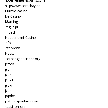
hotel-renneslesbains.com
httpswww.comchay.de
Hurmio casino
Ice Casino
IGaming
imgurl.pl
imtri.cl
Independent Casino
info
interviews
Invest
isotopegeoscience.org
Jetton
jeu
Jeux
jeux1
jeuxi
jeuz
jojobet
justedespoutines.com
kaasinonl.org