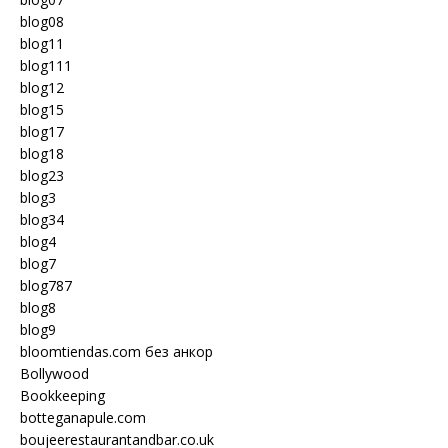
blog08
blog11
blog111
blog12
blog15
blog17
blog18
blog23
blog3
blog34
blog4
blog7
blog787
blog8
blog9
bloomtiendas.com без анкор
Bollywood
Bookkeeping
botteganapule.com
boujeerestaurantandbar.co.uk