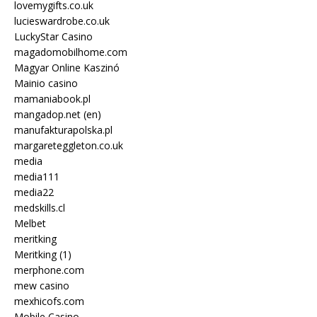
lovemygifts.co.uk
lucieswardrobe.co.uk
LuckyStar Casino
magadomobilhome.com
Magyar Online Kaszinó
Mainio casino
mamaniabook.pl
mangadop.net (en)
manufakturapolska.pl
margareteggleton.co.uk
media
media111
media22
medskills.cl
Melbet
meritking
Meritking (1)
merphone.com
mew casino
mexhicofs.com
Mobile Casino