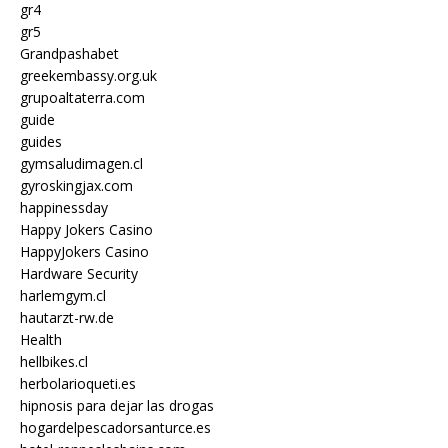
gr4
gr5
Grandpashabet
greekembassy.org.uk
grupoaltaterra.com
guide
guides
gymsaludimagen.cl
gyroskingjax.com
happinessday
Happy Jokers Casino
HappyJokers Casino
Hardware Security
harlemgym.cl
hautarzt-rw.de
Health
hellbikes.cl
herbolarioqueti.es
hipnosis para dejar las drogas
hogardelpescadorsanturce.es