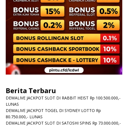
Berita Terbaru
DEWALIVE JACKPOT SLOT DI RABBIT HEIST Rp 100.500.000,-
LUNAS
DEWALIVE JACKPOT TOGEL DI SYDNEY LOTTO Rp
80.750.000,- LUNAS
DEWALIVE JACKPOT SLOT DI SATOSHI SPINS Rp 73.000.000,-