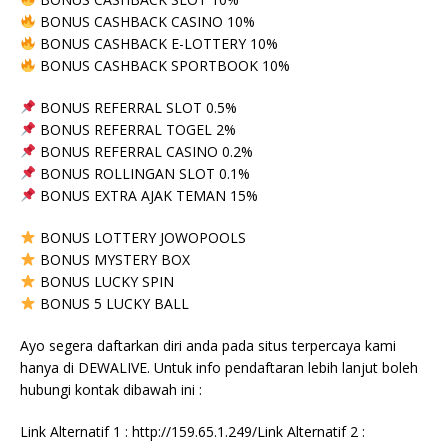
BONUS CASHBACK CASINO 10%
BONUS CASHBACK E-LOTTERY 10%
BONUS CASHBACK SPORTBOOK 10%
BONUS REFERRAL SLOT 0.5%
BONUS REFERRAL TOGEL 2%
BONUS REFERRAL CASINO 0.2%
BONUS ROLLINGAN SLOT 0.1%
BONUS EXTRA AJAK TEMAN 15%
BONUS LOTTERY JOWOPOOLS
BONUS MYSTERY BOX
BONUS LUCKY SPIN
BONUS 5 LUCKY BALL
Ayo segera daftarkan diri anda pada situs terpercaya kami
hanya di DEWALIVE. Untuk info pendaftaran lebih lanjut boleh
hubungi kontak dibawah ini :
Link Alternatif 1 : http://159.65.1.249/Link Alternatif 2 :