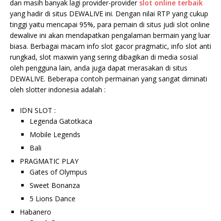
dan masih banyak lagi provider-provider
slot online terbaik
yang hadir di situs DEWALIVE ini. Dengan nilai RTP yang cukup
tinggi yaitu mencapai 95%, para pemain di situs judi slot online
dewalive ini akan mendapatkan pengalaman bermain yang luar
biasa. Berbagai macam info slot gacor pragmatic, info slot anti
rungkad, slot maxwin yang sering dibagikan di media sosial
oleh pengguna lain, anda juga dapat merasakan di situs
DEWALIVE. Beberapa contoh permainan yang sangat diminati
oleh slotter indonesia adalah :
IDN SLOT :
Legenda Gatotkaca
Mobile Legends
Bali
PRAGMATIC PLAY
Gates of Olympus
Sweet Bonanza
5 Lions Dance
Habanero