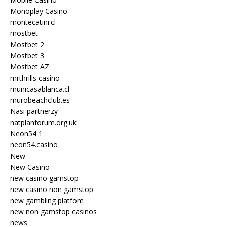
Monoplay Casino
montecatini.cl
mostbet
Mostbet 2
Mostbet 3
Mostbet AZ
mrthrills casino
municasablanca.cl
murobeachclub.es
Nasi partnerzy
natplanforum.org.uk
Neon54 1
neon54.casino
New
New Casino
new casino gamstop
new casino non gamstop
new gambling platfom
new non gamstop casinos
news