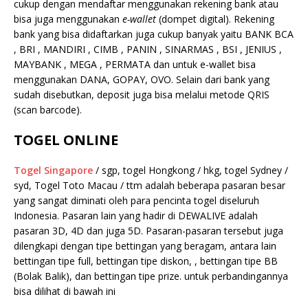
cukup dengan mendaftar menggunakan rekening bank atau
bisa juga menggunakan
e-wallet
(dompet digital). Rekening
bank yang bisa didaftarkan juga cukup banyak yaitu BANK BCA
, BRI , MANDIRI , CIMB , PANIN , SINARMAS , BSI , JENIUS ,
MAYBANK , MEGA , PERMATA dan untuk e-wallet bisa
menggunakan DANA, GOPAY, OVO. Selain dari bank yang
sudah disebutkan, deposit juga bisa melalui metode QRIS
(scan barcode).
TOGEL ONLINE
Togel Singapore
/ sgp, togel Hongkong / hkg, togel Sydney /
syd, Togel Toto Macau / ttm adalah beberapa pasaran besar
yang sangat diminati oleh para pencinta togel diseluruh
Indonesia. Pasaran lain yang hadir di DEWALIVE adalah
pasaran 3D, 4D dan juga 5D. Pasaran-pasaran tersebut juga
dilengkapi dengan tipe bettingan yang beragam, antara lain
bettingan tipe full, bettingan tipe diskon, , bettingan tipe BB
(Bolak Balik), dan bettingan tipe prize. untuk perbandingannya
bisa dilihat di bawah ini