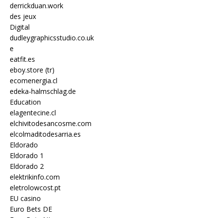
derrickduan.work
des jeux
Digital
dudleygraphicsstudio.co.uk
e
eatfit.es
eboy.store (tr)
ecomenergia.cl
edeka-halmschlag.de
Education
elagentecine.cl
elchivitodesancosme.com
elcolmaditodesarria.es
Eldorado
Eldorado 1
Eldorado 2
elektrikinfo.com
eletrolowcost.pt
EU casino
Euro Bets DE