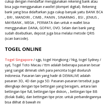
cukup dengan mendaftar menggunakan rekening bank atau
bisa juga menggunakan
e-wallet
(dompet digital). Rekening
bank yang bisa didaftarkan juga cukup banyak yaitu BANK BCA
, BRI , MANDIRI , CIMB , PANIN , SINARMAS , BSI , JENIUS ,
MAYBANK , MEGA , PERMATA dan untuk e-wallet bisa
menggunakan DANA, GOPAY, OVO. Selain dari bank yang
sudah disebutkan, deposit juga bisa melalui metode QRIS
(scan barcode).
TOGEL ONLINE
Togel Singapore
/ sgp, togel Hongkong / hkg, togel Sydney /
syd, Togel Toto Macau / ttm adalah beberapa pasaran besar
yang sangat diminati oleh para pencinta togel diseluruh
Indonesia. Pasaran lain yang hadir di DEWALIVE adalah
pasaran 3D, 4D dan juga 5D. Pasaran-pasaran tersebut juga
dilengkapi dengan tipe bettingan yang beragam, antara lain
bettingan tipe full, bettingan tipe diskon, , bettingan tipe BB
(Bolak Balik), dan bettingan tipe prize. untuk perbandingannya
bisa dilihat di bawah ini