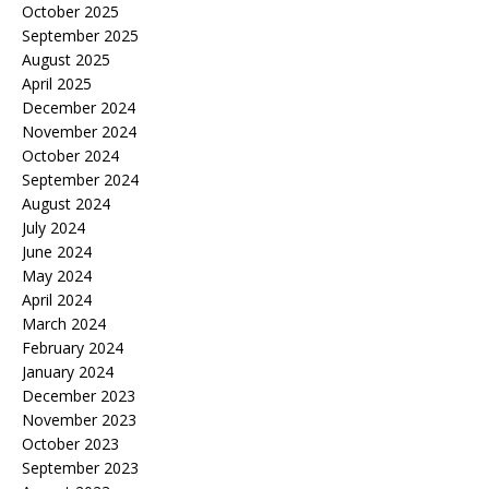
October 2025
September 2025
August 2025
April 2025
December 2024
November 2024
October 2024
September 2024
August 2024
July 2024
June 2024
May 2024
April 2024
March 2024
February 2024
January 2024
December 2023
November 2023
October 2023
September 2023