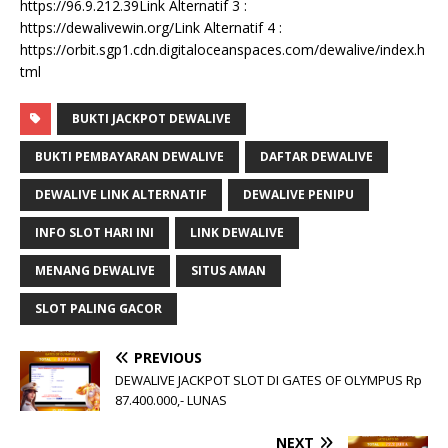
https://96.9.212.39Link Alternatif 3 :
https://dewalivewin.org/Link Alternatif 4 :
https://orbit.sgp1.cdn.digitaloceanspaces.com/dewalive/index.h
tml
BUKTI JACKPOT DEWALIVE
BUKTI PEMBAYARAN DEWALIVE
DAFTAR DEWALIVE
DEWALIVE LINK ALTERNATIF
DEWALIVE PENIPU
INFO SLOT HARI INI
LINK DEWALIVE
MENANG DEWALIVE
SITUS AMAN
SLOT PALING GACOR
PREVIOUS
DEWALIVE JACKPOT SLOT DI GATES OF OLYMPUS Rp
87.400.000,- LUNAS
NEXT