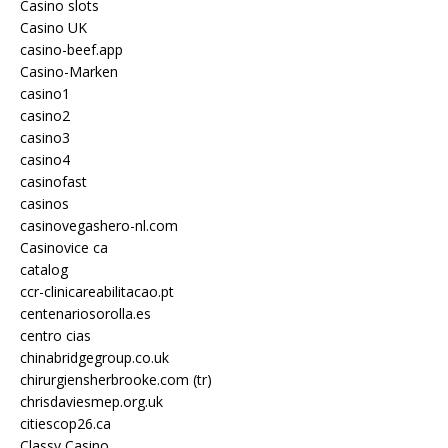
Casino slots
Casino UK
casino-beef.app
Casino-Marken
casino1
casino2
casino3
casino4
casinofast
casinos
casinovegashero-nl.com
Casinovice ca
catalog
ccr-clinicareabilitacao.pt
centenariosorolla.es
centro cias
chinabridgegroup.co.uk
chirurgiensherbrooke.com (tr)
chrisdaviesmep.org.uk
citiescop26.ca
Classy Casino