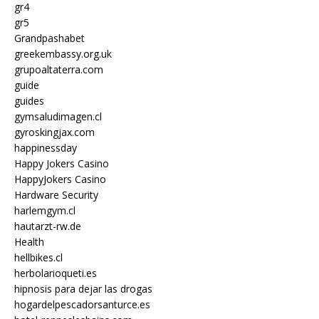
gr4
gr5
Grandpashabet
greekembassy.org.uk
grupoaltaterra.com
guide
guides
gymsaludimagen.cl
gyroskingjax.com
happinessday
Happy Jokers Casino
HappyJokers Casino
Hardware Security
harlemgym.cl
hautarzt-rw.de
Health
hellbikes.cl
herbolarioqueti.es
hipnosis para dejar las drogas
hogardelpescadorsanturce.es