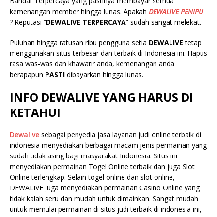
Bandar Terpercaya yang pastinya membayar semua
kemenangan member hingga lunas. Apakah
DEWALIVE
PENIPU
? Reputasi “
DEWALIVE
TERPERCAYA
” sudah sangat melekat.
Puluhan hingga ratusan ribu pengguna setia
DEWALIVE
tetap
menggunakan situs terbesar dan terbaik di Indonesia ini. Hapus
rasa was-was dan khawatir anda, kemenangan anda
berapapun
PASTI
dibayarkan hingga lunas.
INFO DEWALIVE
YANG HARUS DI
KETAHUI
Dewalive
sebagai penyedia jasa layanan judi online terbaik di
indonesia menyediakan berbagai macam jenis permainan yang
sudah tidak asing bagi masyarakat Indonesia. Situs ini
menyediakan permainan Togel Online terbaik dan juga Slot
Online terlengkap. Selain togel online dan slot online,
DEWALIVE juga menyediakan permainan Casino Online yang
tidak kalah seru dan mudah untuk dimainkan. Sangat mudah
untuk memulai permainan di situs judi terbaik di indonesia ini,