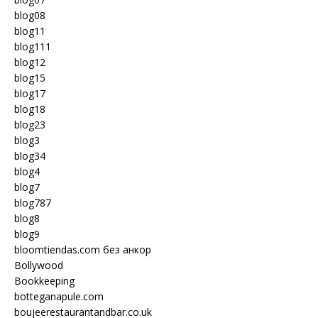
blog08
blog11
blog111
blog12
blog15
blog17
blog18
blog23
blog3
blog34
blog4
blog7
blog787
blog8
blog9
bloomtiendas.com без анкор
Bollywood
Bookkeeping
botteganapule.com
boujeerestaurantandbar.co.uk