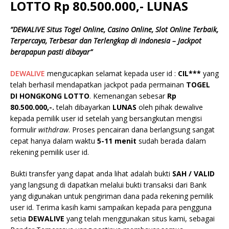
LOTTO Rp 80.500.000,- LUNAS
“
DEWALIVE
Situs Togel Online, Casino Online, Slot Online Terbaik,
Terpercaya, Terbesar dan Terlengkap di Indonesia – Jackpot
berapapun pasti dibayar”
DEWALIVE
mengucapkan selamat kepada user id :
CIL***
yang
telah berhasil mendapatkan jackpot pada permainan
TOGEL
DI HONGKONG LOTTO
. Kemenangan sebesar
Rp
80.500.000
,-.
telah dibayarkan
LUNAS
oleh pihak dewalive
kepada pemilik user id setelah yang bersangkutan mengisi
formulir
withdraw
. Proses pencairan dana berlangsung sangat
cepat hanya dalam waktu
5-11 menit
sudah berada dalam
rekening pemilik user id.
Bukti transfer yang dapat anda lihat adalah bukti
SAH / VALID
yang langsung di dapatkan melalui bukti transaksi dari Bank
yang digunakan untuk pengiriman dana pada rekening pemilik
user id. Terima kasih kami sampaikan kepada para pengguna
setia
DEWALIVE
yang telah menggunakan situs kami, sebagai