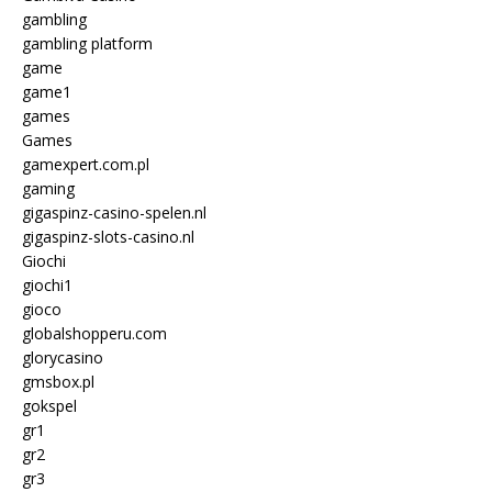
gambling
gambling platform
game
game1
games
Games
gamexpert.com.pl
gaming
gigaspinz-casino-spelen.nl
gigaspinz-slots-casino.nl
Giochi
giochi1
gioco
globalshopperu.com
glorycasino
gmsbox.pl
gokspel
gr1
gr2
gr3