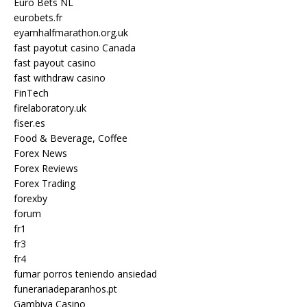
Euro Bets NL
eurobets.fr
eyamhalfmarathon.org.uk
fast payotut casino Canada
fast payout casino
fast withdraw casino
FinTech
firelaboratory.uk
fiser.es
Food & Beverage, Coffee
Forex News
Forex Reviews
Forex Trading
forexby
forum
fr1
fr3
fr4
fumar porros teniendo ansiedad
funerariadeparanhos.pt
Gambiva Casino