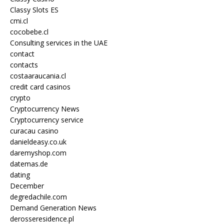
Classy Slots ES
cmi.cl
cocobebe.cl
Consulting services in the UAE
contact
contacts
costaaraucania.cl
credit card casinos
crypto
Cryptocurrency News
Cryptocurrency service
curacau casino
danieldeasy.co.uk
daremyshop.com
datemas.de
dating
December
degredachile.com
Demand Generation News
derosseresidence.pl