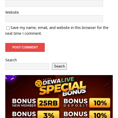
Website
Save my name, email, and website in this browser for the
next time I comment.
Search
Search