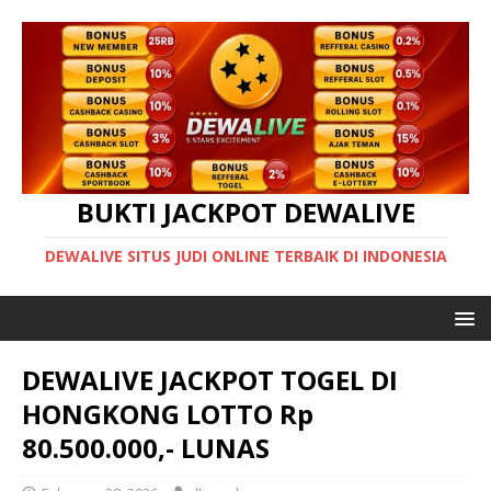
BUKTI JACKPOT DEWALIVE
DEWALIVE SITUS JUDI ONLINE TERBAIK DI INDONESIA
DEWALIVE JACKPOT TOGEL DI
HONGKONG LOTTO Rp
80.500.000,- LUNAS