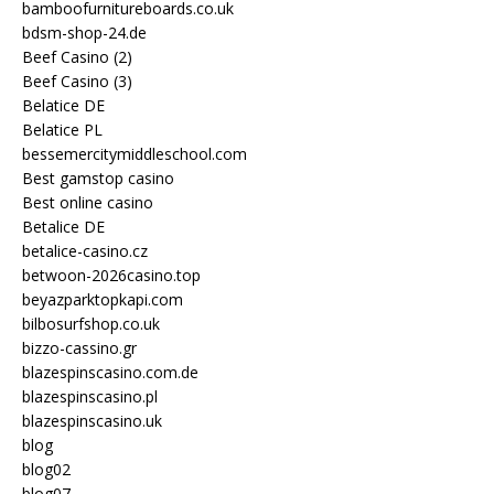
bamboofurnitureboards.co.uk
bdsm-shop-24.de
Beef Casino (2)
Beef Casino (3)
Belatice DE
Belatice PL
bessemercitymiddleschool.com
Best gamstop casino
Best online casino
Betalice DE
betalice-casino.cz
betwoon-2026casino.top
beyazparktopkapi.com
bilbosurfshop.co.uk
bizzo-cassino.gr
blazespinscasino.com.de
blazespinscasino.pl
blazespinscasino.uk
blog
blog02
blog07