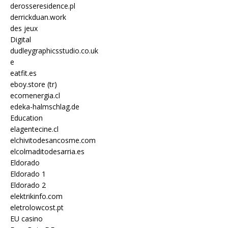
derosseresidence.pl
derrickduan.work
des jeux
Digital
dudleygraphicsstudio.co.uk
e
eatfit.es
eboy.store (tr)
ecomenergia.cl
edeka-halmschlag.de
Education
elagentecine.cl
elchivitodesancosme.com
elcolmaditodesarria.es
Eldorado
Eldorado 1
Eldorado 2
elektrikinfo.com
eletrolowcost.pt
EU casino