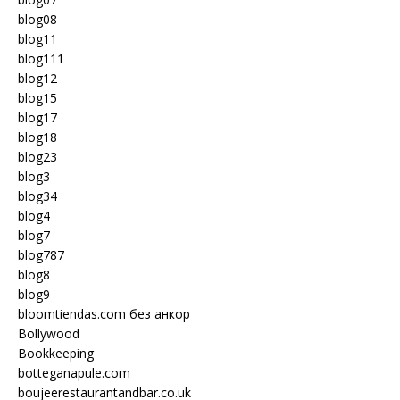
blog08
blog11
blog111
blog12
blog15
blog17
blog18
blog23
blog3
blog34
blog4
blog7
blog787
blog8
blog9
bloomtiendas.com без анкор
Bollywood
Bookkeeping
botteganapule.com
boujeerestaurantandbar.co.uk