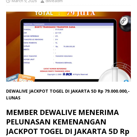
March 9, 2026
dliveadm
DEWALIVE JACKPOT TOGEL DI JAKARTA 5D Rp 79.000.000,-
LUNAS
MEMBER DEWALIVE MENERIMA
PELUNASAN KEMENANGAN
JACKPOT TOGEL DI JAKARTA 5D Rp