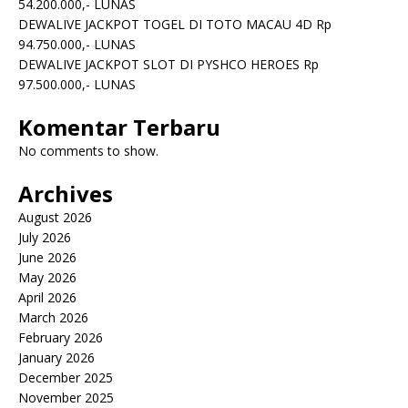
54.200.000,- LUNAS
DEWALIVE JACKPOT TOGEL DI TOTO MACAU 4D Rp
94.750.000,- LUNAS
DEWALIVE JACKPOT SLOT DI PYSHCO HEROES Rp
97.500.000,- LUNAS
Komentar Terbaru
No comments to show.
Archives
August 2026
July 2026
June 2026
May 2026
April 2026
March 2026
February 2026
January 2026
December 2025
November 2025