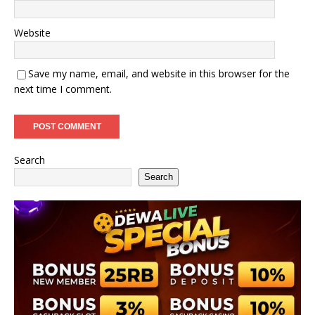
Website
Save my name, email, and website in this browser for the
next time I comment.
Search
Search