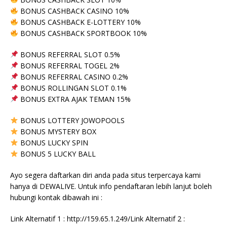
BONUS CASHBACK CASINO 10%
BONUS CASHBACK E-LOTTERY 10%
BONUS CASHBACK SPORTBOOK 10%
BONUS REFERRAL SLOT 0.5%
BONUS REFERRAL TOGEL 2%
BONUS REFERRAL CASINO 0.2%
BONUS ROLLINGAN SLOT 0.1%
BONUS EXTRA AJAK TEMAN 15%
BONUS LOTTERY JOWOPOOLS
BONUS MYSTERY BOX
BONUS LUCKY SPIN
BONUS 5 LUCKY BALL
Ayo segera daftarkan diri anda pada situs terpercaya kami
hanya di DEWALIVE. Untuk info pendaftaran lebih lanjut boleh
hubungi kontak dibawah ini :
Link Alternatif 1 : http://159.65.1.249/Link Alternatif 2 :