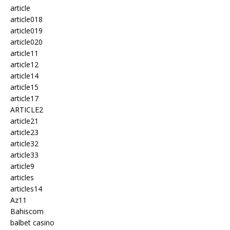
article
article018
article019
article020
article11
article12
article14
article15
article17
ARTICLE2
article21
article23
article32
article33
article9
articles
articles14
Az11
Bahiscom
balbet casino