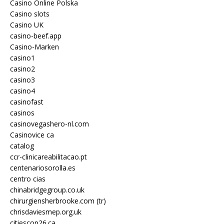
Casino Online Polska
Casino slots
Casino UK
casino-beef.app
Casino-Marken
casino1
casino2
casino3
casino4
casinofast
casinos
casinovegashero-nl.com
Casinovice ca
catalog
ccr-clinicareabilitacao.pt
centenariosorolla.es
centro cias
chinabridgegroup.co.uk
chirurgiensherbrooke.com (tr)
chrisdaviesmep.org.uk
citiescop26.ca