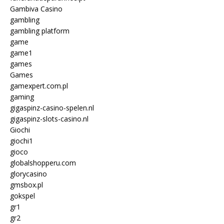
Gambiva Casino
gambling
gambling platform
game
game1
games
Games
gamexpert.com.pl
gaming
gigaspinz-casino-spelen.nl
gigaspinz-slots-casino.nl
Giochi
giochi1
gioco
globalshopperu.com
glorycasino
gmsbox.pl
gokspel
gr1
gr2