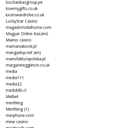
loschankasgroup.pe
lovemygifts.co.uk
lucieswardrobe.co.uk
LuckyStar Casino
magadomobilhome.com
Magyar Online Kaszinó
Mainio casino
mamaniabook.pl
mangadop.net (en)
manufakturapolska.pl
margareteggleton.co.uk
media
media111
media22
medskills.cl
Melbet
meritking
Meritking (1)
merphone.com
mew casino
mexhicofs.com