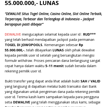
55.000.000,- LUNAS
“
DEWALIVE
Situs Togel Online, Casino Online, Slot Online Terbaik,
Terpercaya, Terbesar dan Terlengkap di Indonesia – Jackpot
berapapun pasti dibayar”
DEWALIVE
mengucapkan selamat kepada user id :
RUD***
yang telah berhasil mendapatkan jackpot pada permainan
TOGEL DI JOWOPOOLS.
Kemenangan sebesar
Rp
55.000.000
,
-.
telah dibayarkan
LUNAS
oleh pihak dewalive
kepada pemilik user id setelah yang bersangkutan mengisi
formulir
withdraw
. Proses pencairan dana berlangsung sangat
cepat hanya dalam waktu
5-11 menit
sudah berada dalam
rekening pemilik user id.
Bukti transfer yang dapat anda lihat adalah bukti
SAH / VALID
yang langsung di dapatkan melalui bukti transaksi dari Bank
yang digunakan untuk pengiriman dana pada rekening pemilik
user id. Terima kasih kami sampaikan kepada para pengguna
setia
DEWALIVE
yang telah menggunakan situs kami, sebagai