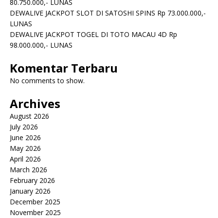
80.750.000,- LUNAS
DEWALIVE JACKPOT SLOT DI SATOSHI SPINS Rp 73.000.000,-
LUNAS
DEWALIVE JACKPOT TOGEL DI TOTO MACAU 4D Rp
98.000.000,- LUNAS
Komentar Terbaru
No comments to show.
Archives
August 2026
July 2026
June 2026
May 2026
April 2026
March 2026
February 2026
January 2026
December 2025
November 2025