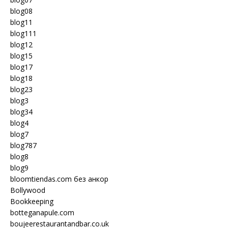
blog08
blog11
blog111
blog12
blog15
blog17
blog18
blog23
blog3
blog34
blog4
blog7
blog787
blog8
blog9
bloomtiendas.com без анкор
Bollywood
Bookkeeping
botteganapule.com
boujeerestaurantandbar.co.uk