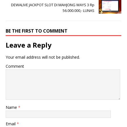
DEWALIVE JACKPOT SLOT DI MAHJONG WAYS 3 Rp
56.000.000,- LUNAS
BE THE FIRST TO COMMENT
Leave a Reply
Your email address will not be published.
Comment
Name
*
Email
*