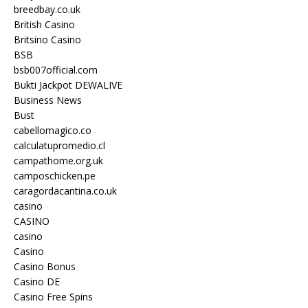
breedbay.co.uk
British Casino
Britsino Casino
BSB
bsb007official.com
Bukti Jackpot DEWALIVE
Business News
Bust
cabellomagico.co
calculatupromedio.cl
campathome.org.uk
camposchicken.pe
caragordacantina.co.uk
casino
CASINO
casino
Casino
Casino Bonus
Casino DE
Casino Free Spins