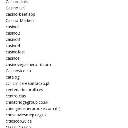
Casino slots
Casino UK
casino-beef.app
Casino-Marken
casino1
casino2
casino3
casino4
casinofast
casinos
casinovegashero-nl.com
Casinovice ca
catalog
ccr-clinicareabilitacao.pt
centenariosorolla.es
centro cias
chinabridgegroup.co.uk
chirurgiensherbrooke.com (tr)
chrisdaviesmep.org.uk
citiescop26.ca
Classy Casino