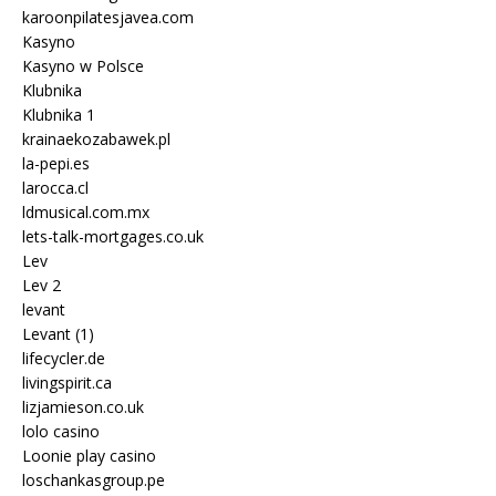
karoonpilatesjavea.com
Kasyno
Kasyno w Polsce
Klubnika
Klubnika 1
krainaekozabawek.pl
la-pepi.es
larocca.cl
ldmusical.com.mx
lets-talk-mortgages.co.uk
Lev
Lev 2
levant
Levant (1)
lifecycler.de
livingspirit.ca
lizjamieson.co.uk
lolo casino
Loonie play casino
loschankasgroup.pe