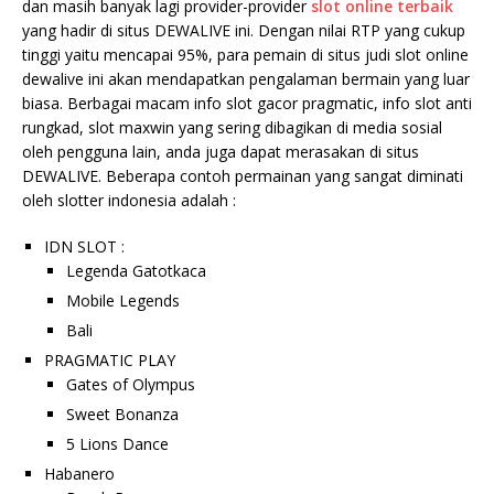
dan masih banyak lagi provider-provider
slot online terbaik
yang hadir di situs DEWALIVE ini. Dengan nilai RTP yang cukup
tinggi yaitu mencapai 95%, para pemain di situs judi slot online
dewalive ini akan mendapatkan pengalaman bermain yang luar
biasa. Berbagai macam info slot gacor pragmatic, info slot anti
rungkad, slot maxwin yang sering dibagikan di media sosial
oleh pengguna lain, anda juga dapat merasakan di situs
DEWALIVE. Beberapa contoh permainan yang sangat diminati
oleh slotter indonesia adalah :
IDN SLOT :
Legenda Gatotkaca
Mobile Legends
Bali
PRAGMATIC PLAY
Gates of Olympus
Sweet Bonanza
5 Lions Dance
Habanero