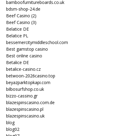
bamboofurnitureboards.co.uk
bdsm-shop-24.de
Beef Casino (2)
Beef Casino (3)
Belatice DE
Belatice PL
bessemercitymiddleschool.com
Best gamstop casino
Best online casino
Betalice DE
betalice-casino.cz
betwoon-2026casino.top
beyazparktopkapi.com
bilbosurfshop.co.uk
bizzo-cassino.gr
blazespinscasino.com.de
blazespinscasino.pl
blazespinscasino.uk
blog
blog02
blog07