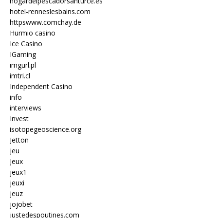
hogardelpescadorsanturce.es
hotel-renneslesbains.com
httpswww.comchay.de
Hurmio casino
Ice Casino
IGaming
imgurl.pl
imtri.cl
Independent Casino
info
interviews
Invest
isotopegeoscience.org
Jetton
jeu
Jeux
jeux1
jeuxi
jeuz
jojobet
justedespoutines.com