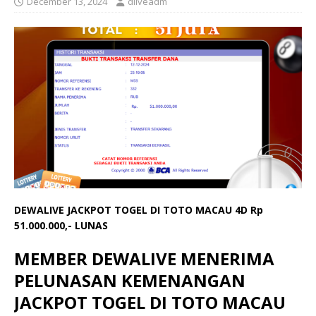
December 13, 2024
dliveadm
DEWALIVE JACKPOT TOGEL DI TOTO MACAU 4D Rp
51.000.000,- LUNAS
MEMBER DEWALIVE MENERIMA
PELUNASAN KEMENANGAN
JACKPOT TOGEL DI TOTO MACAU