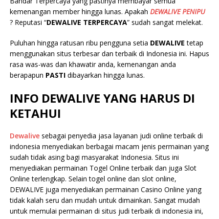
Bandar Terpercaya yang pastinya membayar semua
kemenangan member hingga lunas. Apakah
DEWALIVE
PENIPU
? Reputasi “
DEWALIVE
TERPERCAYA
” sudah sangat melekat.
Puluhan hingga ratusan ribu pengguna setia
DEWALIVE
tetap
menggunakan situs terbesar dan terbaik di Indonesia ini. Hapus
rasa was-was dan khawatir anda, kemenangan anda
berapapun
PASTI
dibayarkan hingga lunas.
INFO DEWALIVE
YANG HARUS DI
KETAHUI
Dewalive
sebagai penyedia jasa layanan judi online terbaik di
indonesia menyediakan berbagai macam jenis permainan yang
sudah tidak asing bagi masyarakat Indonesia. Situs ini
menyediakan permainan Togel Online terbaik dan juga Slot
Online terlengkap. Selain togel online dan slot online,
DEWALIVE juga menyediakan permainan Casino Online yang
tidak kalah seru dan mudah untuk dimainkan. Sangat mudah
untuk memulai permainan di situs judi terbaik di indonesia ini,