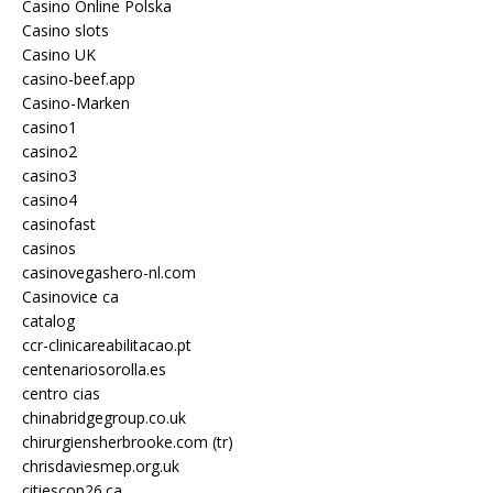
Casino Online Polska
Casino slots
Casino UK
casino-beef.app
Casino-Marken
casino1
casino2
casino3
casino4
casinofast
casinos
casinovegashero-nl.com
Casinovice ca
catalog
ccr-clinicareabilitacao.pt
centenariosorolla.es
centro cias
chinabridgegroup.co.uk
chirurgiensherbrooke.com (tr)
chrisdaviesmep.org.uk
citiescop26.ca