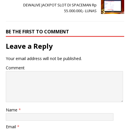
DEWALIVE JACKPOT SLOT DI SPACEMAN Rp
55.000.000,- LUNAS
BE THE FIRST TO COMMENT
Leave a Reply
Your email address will not be published.
Comment
Name
*
Email
*