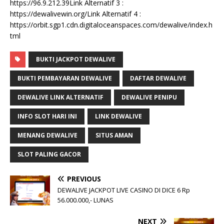
https://96.9.212.39Link Alternatif 3 :
https://dewalivewin.org/Link Alternatif 4 :
https://orbit.sgp1.cdn.digitaloceanspaces.com/dewalive/index.h
tml
BUKTI JACKPOT DEWALIVE
BUKTI PEMBAYARAN DEWALIVE
DAFTAR DEWALIVE
DEWALIVE LINK ALTERNATIF
DEWALIVE PENIPU
INFO SLOT HARI INI
LINK DEWALIVE
MENANG DEWALIVE
SITUS AMAN
SLOT PALING GACOR
PREVIOUS
DEWALIVE JACKPOT LIVE CASINO DI DICE 6 Rp
56.000.000,- LUNAS
NEXT