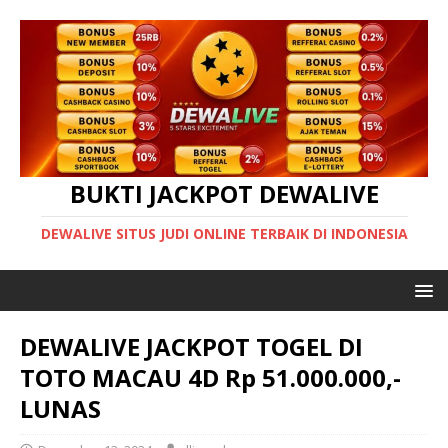
BUKTI JACKPOT DEWALIVE
DEWALIVE SITUS JUDI ONLINE TERBAIK DI INDONESIA
DEWALIVE JACKPOT TOGEL DI
TOTO MACAU 4D Rp 51.000.000,-
LUNAS