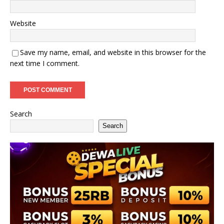
Website
Save my name, email, and website in this browser for the
next time I comment.
Search
Search