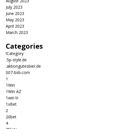
August 2023
July 2023
June 2023
May 2023
April 2023
March 2023
Categories
!Category
.5p-style.de
.aktiongutesbier.de
007-bsb.com
1
1Win
1Win AZ
1win tr
1xBet
2
20bet
4