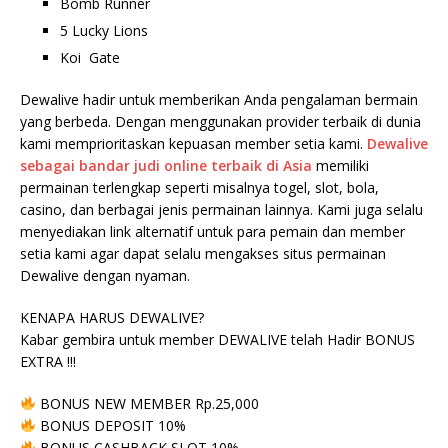
Bomb Runner
5 Lucky Lions
Koi Gate
Dewalive hadir untuk memberikan Anda pengalaman bermain
yang berbeda. Dengan menggunakan provider terbaik di dunia
kami memprioritaskan kepuasan member setia kami.
Dewalive
sebagai bandar judi online terbaik di Asia
memiliki
permainan terlengkap seperti misalnya togel, slot, bola,
casino, dan berbagai jenis permainan lainnya. Kami juga selalu
menyediakan link alternatif untuk para pemain dan member
setia kami agar dapat selalu mengakses situs permainan
Dewalive dengan nyaman.
KENAPA HARUS DEWALIVE?
Kabar gembira untuk member DEWALIVE telah Hadir BONUS
EXTRA !!!
BONUS NEW MEMBER Rp.25,000
BONUS DEPOSIT 10%
BONUS CASHBACK SLOT 10%