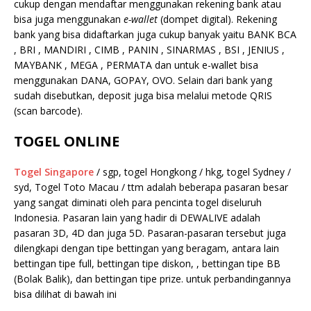
cukup dengan mendaftar menggunakan rekening bank atau
bisa juga menggunakan
e-wallet
(dompet digital). Rekening
bank yang bisa didaftarkan juga cukup banyak yaitu BANK BCA
, BRI , MANDIRI , CIMB , PANIN , SINARMAS , BSI , JENIUS ,
MAYBANK , MEGA , PERMATA dan untuk e-wallet bisa
menggunakan DANA, GOPAY, OVO. Selain dari bank yang
sudah disebutkan, deposit juga bisa melalui metode QRIS
(scan barcode).
TOGEL ONLINE
Togel Singapore
/ sgp, togel Hongkong / hkg, togel Sydney /
syd, Togel Toto Macau / ttm adalah beberapa pasaran besar
yang sangat diminati oleh para pencinta togel diseluruh
Indonesia. Pasaran lain yang hadir di DEWALIVE adalah
pasaran 3D, 4D dan juga 5D. Pasaran-pasaran tersebut juga
dilengkapi dengan tipe bettingan yang beragam, antara lain
bettingan tipe full, bettingan tipe diskon, , bettingan tipe BB
(Bolak Balik), dan bettingan tipe prize. untuk perbandingannya
bisa dilihat di bawah ini