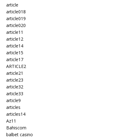
article
article018
article019
article020
article11
article12
article14
article15
article17
ARTICLE2
article21
article23
article32
article33
article9
articles
articles14
Az11
Bahiscom
balbet casino