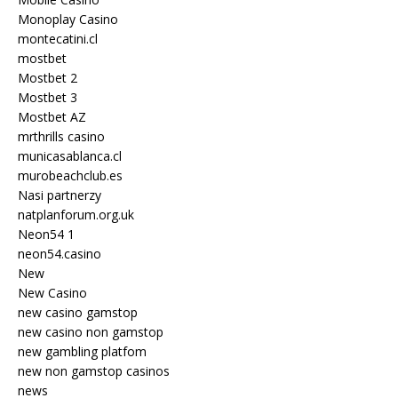
Monoplay Casino
montecatini.cl
mostbet
Mostbet 2
Mostbet 3
Mostbet AZ
mrthrills casino
municasablanca.cl
murobeachclub.es
Nasi partnerzy
natplanforum.org.uk
Neon54 1
neon54.casino
New
New Casino
new casino gamstop
new casino non gamstop
new gambling platfom
new non gamstop casinos
news