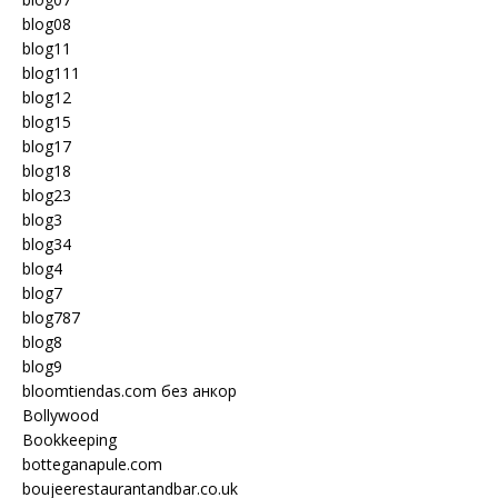
blog08
blog11
blog111
blog12
blog15
blog17
blog18
blog23
blog3
blog34
blog4
blog7
blog787
blog8
blog9
bloomtiendas.com без анкор
Bollywood
Bookkeeping
botteganapule.com
boujeerestaurantandbar.co.uk