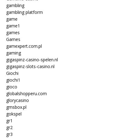
gambling
gambling platform
game
game1
games
Games
gamexpert.com.pl
gaming
gigaspinz-casino-spelen.nl
gigaspinz-slots-casino.nl
Giochi
giochi1
gioco
globalshopperu.com
glorycasino
gmsbox.pl
gokspel
gr1
gr2
gr3