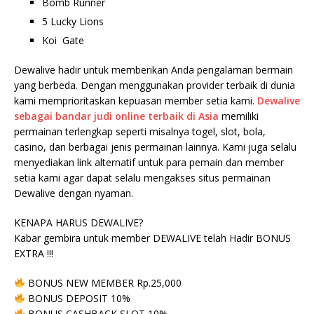
Bomb Runner
5 Lucky Lions
Koi Gate
Dewalive hadir untuk memberikan Anda pengalaman bermain
yang berbeda. Dengan menggunakan provider terbaik di dunia
kami memprioritaskan kepuasan member setia kami.
Dewalive
sebagai bandar judi online terbaik di Asia
memiliki
permainan terlengkap seperti misalnya togel, slot, bola,
casino, dan berbagai jenis permainan lainnya. Kami juga selalu
menyediakan link alternatif untuk para pemain dan member
setia kami agar dapat selalu mengakses situs permainan
Dewalive dengan nyaman.
KENAPA HARUS DEWALIVE?
Kabar gembira untuk member DEWALIVE telah Hadir BONUS
EXTRA !!!
BONUS NEW MEMBER Rp.25,000
BONUS DEPOSIT 10%
BONUS CASHBACK SLOT 10%