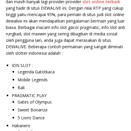
dan masih banyak lagi provider-provider
slot online terbaik
yang hadir di situs DEWALIVE ini. Dengan nilai RTP yang cukup
tinggi yaitu mencapai 95%, para pemain di situs judi slot online
dewalive ini akan mendapatkan pengalaman bermain yang luar
biasa. Berbagai macam info slot gacor pragmatic, info slot anti
rungkad, slot maxwin yang sering dibagikan di media sosial
oleh pengguna lain, anda juga dapat merasakan di situs
DEWALIVE. Beberapa contoh permainan yang sangat diminati
oleh slotter indonesia adalah :
IDN SLOT :
Legenda Gatotkaca
Mobile Legends
Bali
PRAGMATIC PLAY
Gates of Olympus
Sweet Bonanza
5 Lions Dance
Habanero