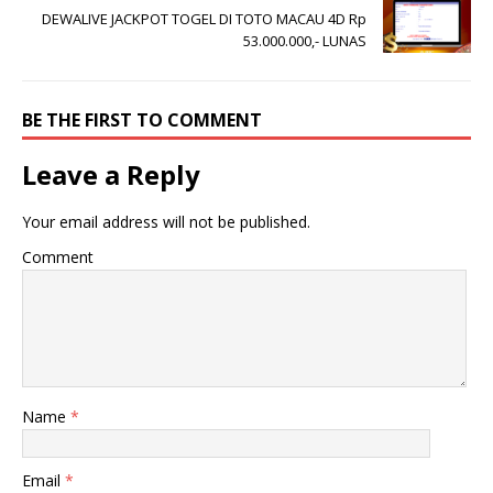
DEWALIVE JACKPOT TOGEL DI TOTO MACAU 4D Rp
53.000.000,- LUNAS
BE THE FIRST TO COMMENT
Leave a Reply
Your email address will not be published.
Comment
Name
*
Email
*