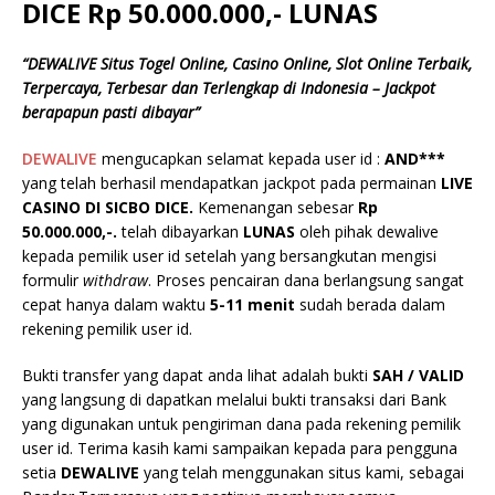
DICE Rp 50.000.000,- LUNAS
“
DEWALIVE
Situs Togel Online, Casino Online, Slot Online Terbaik,
Terpercaya, Terbesar dan Terlengkap di Indonesia – Jackpot
berapapun pasti dibayar”
DEWALIVE
mengucapkan selamat kepada user id :
AND***
yang telah berhasil mendapatkan jackpot pada permainan
LIVE
CASINO DI SICBO DICE.
Kemenangan sebesar
Rp
50.000.000
,-.
telah dibayarkan
LUNAS
oleh pihak dewalive
kepada pemilik user id setelah yang bersangkutan mengisi
formulir
withdraw
. Proses pencairan dana berlangsung sangat
cepat hanya dalam waktu
5-11 menit
sudah berada dalam
rekening pemilik user id.
Bukti transfer yang dapat anda lihat adalah bukti
SAH / VALID
yang langsung di dapatkan melalui bukti transaksi dari Bank
yang digunakan untuk pengiriman dana pada rekening pemilik
user id. Terima kasih kami sampaikan kepada para pengguna
setia
DEWALIVE
yang telah menggunakan situs kami, sebagai