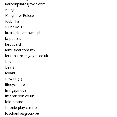
karoonpilatesjavea.com
Kasyno
Kasyno w Polsce
Klubnika
Klubnika 1
krainaekozabawek.pl
la-pepi.es
larocca.cl
ldmusical.com.mx
lets-talk-mortgages.co.uk
Lev
Lev 2
levant
Levant (1)
lifecycler.de
livingspirit.ca
lizjamieson.co.uk
lolo casino
Loonie play casino
loschankasgroup.pe