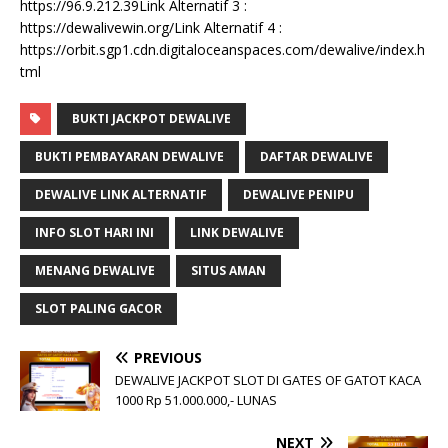
https://96.9.212.39Link Alternatif 3 :
https://dewalivewin.org/Link Alternatif 4 :
https://orbit.sgp1.cdn.digitaloceanspaces.com/dewalive/index.h
tml
BUKTI JACKPOT DEWALIVE
BUKTI PEMBAYARAN DEWALIVE
DAFTAR DEWALIVE
DEWALIVE LINK ALTERNATIF
DEWALIVE PENIPU
INFO SLOT HARI INI
LINK DEWALIVE
MENANG DEWALIVE
SITUS AMAN
SLOT PALING GACOR
PREVIOUS
DEWALIVE JACKPOT SLOT DI GATES OF GATOT KACA
1000 Rp 51.000.000,- LUNAS
NEXT