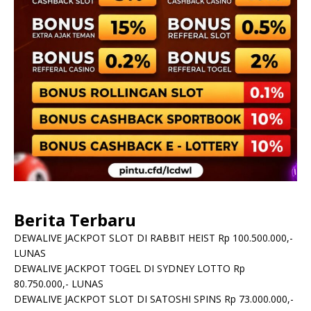
Berita Terbaru
DEWALIVE JACKPOT SLOT DI RABBIT HEIST Rp 100.500.000,-
LUNAS
DEWALIVE JACKPOT TOGEL DI SYDNEY LOTTO Rp
80.750.000,- LUNAS
DEWALIVE JACKPOT SLOT DI SATOSHI SPINS Rp 73.000.000,-