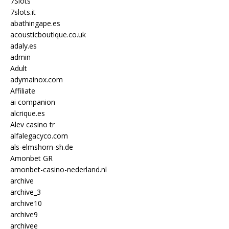
7Slots
7slots.it
abathingape.es
acousticboutique.co.uk
adaly.es
admin
Adult
adymainox.com
Affiliate
ai companion
alcrique.es
Alev casino tr
alfalegacyco.com
als-elmshorn-sh.de
Amonbet GR
amonbet-casino-nederland.nl
archive
archive_3
archive10
archive9
archivee