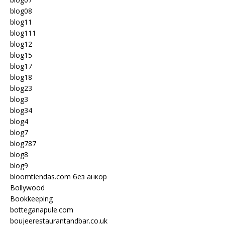
blog08
blog11
blog111
blog12
blog15
blog17
blog18
blog23
blog3
blog34
blog4
blog7
blog787
blog8
blog9
bloomtiendas.com без анкор
Bollywood
Bookkeeping
botteganapule.com
boujeerestaurantandbar.co.uk