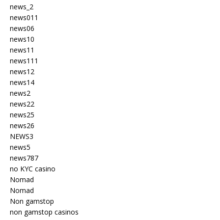
news_2
news011
news06
news10
news11
news111
news12
news14
news2
news22
news25
news26
NEWS3
news5
news787
no KYC casino
Nomad
Nomad
Non gamstop
non gamstop casinos