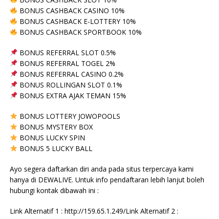
BONUS CASHBACK CASINO 10%
BONUS CASHBACK E-LOTTERY 10%
BONUS CASHBACK SPORTBOOK 10%
BONUS REFERRAL SLOT 0.5%
BONUS REFERRAL TOGEL 2%
BONUS REFERRAL CASINO 0.2%
BONUS ROLLINGAN SLOT 0.1%
BONUS EXTRA AJAK TEMAN 15%
BONUS LOTTERY JOWOPOOLS
BONUS MYSTERY BOX
BONUS LUCKY SPIN
BONUS 5 LUCKY BALL
Ayo segera daftarkan diri anda pada situs terpercaya kami
hanya di DEWALIVE. Untuk info pendaftaran lebih lanjut boleh
hubungi kontak dibawah ini :
Link Alternatif 1 : http://159.65.1.249/Link Alternatif 2 :