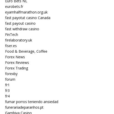
Euro Bets NL
eurobets.fr
eyamhalfmarathon.org.uk
fast payotut casino Canada
fast payout casino
fast withdraw casino
FinTech
firelaboratory.uk
fiser.es
Food & Beverage, Coffee
Forex News
Forex Reviews
Forex Trading
forexby
forum
fr1
fr3
fr4
fumar porros teniendo ansiedad
funerariadeparanhos.pt
Gambiva Casino