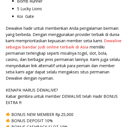
Bomb Runner
5 Lucky Lions
Koi Gate
Dewalive hadir untuk memberikan Anda pengalaman bermain
yang berbeda. Dengan menggunakan provider terbaik di dunia
kami memprioritaskan kepuasan member setia kami.
Dewalive
sebagai bandar judi online terbaik di Asia
memiliki
permainan terlengkap seperti misalnya togel, slot, bola,
casino, dan berbagai jenis permainan lainnya. Kami juga selalu
menyediakan link alternatif untuk para pemain dan member
setia kami agar dapat selalu mengakses situs permainan
Dewalive dengan nyaman.
KENAPA HARUS DEWALIVE?
Kabar gembira untuk member DEWALIVE telah Hadir BONUS
EXTRA !!!
BONUS NEW MEMBER Rp.25,000
BONUS DEPOSIT 10%
BONUS CASHBACK SLOT 10%