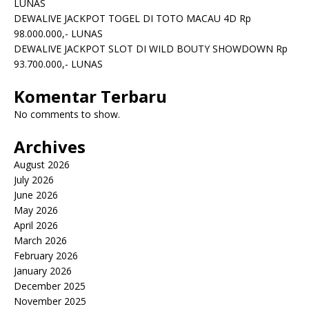
LUNAS
DEWALIVE JACKPOT TOGEL DI TOTO MACAU 4D Rp
98.000.000,- LUNAS
DEWALIVE JACKPOT SLOT DI WILD BOUTY SHOWDOWN Rp
93.700.000,- LUNAS
Komentar Terbaru
No comments to show.
Archives
August 2026
July 2026
June 2026
May 2026
April 2026
March 2026
February 2026
January 2026
December 2025
November 2025