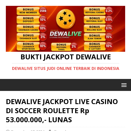
BUKTI JACKPOT DEWALIVE
DEWALIVE SITUS JUDI ONLINE TERBAIK DI INDONESIA
DEWALIVE JACKPOT LIVE CASINO
DI SOCCER ROULETTE Rp
53.000.000,- LUNAS