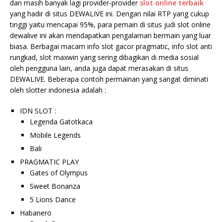
dan masih banyak lagi provider-provider
slot online terbaik
yang hadir di situs DEWALIVE ini. Dengan nilai RTP yang cukup
tinggi yaitu mencapai 95%, para pemain di situs judi slot online
dewalive ini akan mendapatkan pengalaman bermain yang luar
biasa. Berbagai macam info slot gacor pragmatic, info slot anti
rungkad, slot maxwin yang sering dibagikan di media sosial
oleh pengguna lain, anda juga dapat merasakan di situs
DEWALIVE. Beberapa contoh permainan yang sangat diminati
oleh slotter indonesia adalah :
IDN SLOT :
Legenda Gatotkaca
Mobile Legends
Bali
PRAGMATIC PLAY
Gates of Olympus
Sweet Bonanza
5 Lions Dance
Habanero