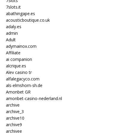
7Slots
7slots.it
abathingape.es
acousticboutique.co.uk
adaly.es
admin
Adult
adymainox.com
Affiliate
ai companion
alcrique.es
Alev casino tr
alfalegacyco.com
als-elmshorn-sh.de
Amonbet GR
amonbet-casino-nederland.nl
archive
archive_3
archive10
archive9
archivee