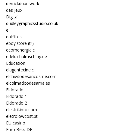
derrickduan.work
des jeux
Digital
dudleygraphicsstudio.co.uk
e
eatfit.es
eboy.store (tr)
ecomenergia.cl
edeka-halmschlag.de
Education
elagentecine.cl
elchivitodesancosme.com
elcolmaditodesarria.es
Eldorado
Eldorado 1
Eldorado 2
elektrikinfo.com
eletrolowcost.pt
EU casino
Euro Bets DE