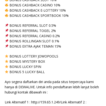
BONUS CASHBACK CASINO 10%
BONUS CASHBACK E-LOTTERY 10%
BONUS CASHBACK SPORTBOOK 10%
BONUS REFERRAL SLOT 0.5%
BONUS REFERRAL TOGEL 2%
BONUS REFERRAL CASINO 0.2%
BONUS ROLLINGAN SLOT 0.1%
BONUS EXTRA AJAK TEMAN 15%
BONUS LOTTERY JOWOPOOLS
BONUS MYSTERY BOX
BONUS LUCKY SPIN
BONUS 5 LUCKY BALL
Ayo segera daftarkan diri anda pada situs terpercaya kami
hanya di DEWALIVE. Untuk info pendaftaran lebih lanjut boleh
hubungi kontak dibawah ini :
Link Alternatif 1 : http://159.65.1.249/Link Alternatif 2 :