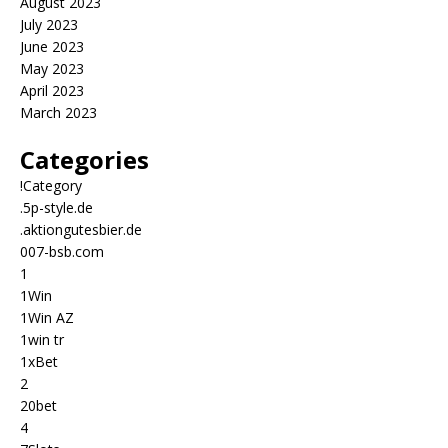
August 2023
July 2023
June 2023
May 2023
April 2023
March 2023
Categories
!Category
.5p-style.de
.aktiongutesbier.de
007-bsb.com
1
1Win
1Win AZ
1win tr
1xBet
2
20bet
4