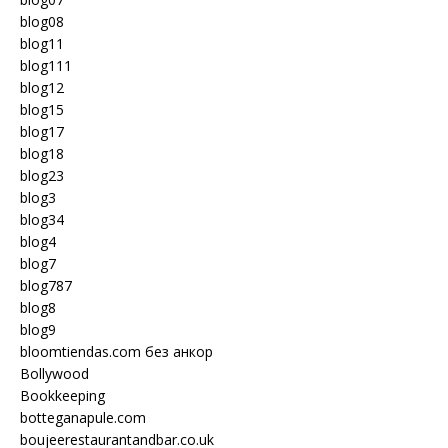
blog08
blog11
blog111
blog12
blog15
blog17
blog18
blog23
blog3
blog34
blog4
blog7
blog787
blog8
blog9
bloomtiendas.com без анкор
Bollywood
Bookkeeping
botteganapule.com
boujeerestaurantandbar.co.uk