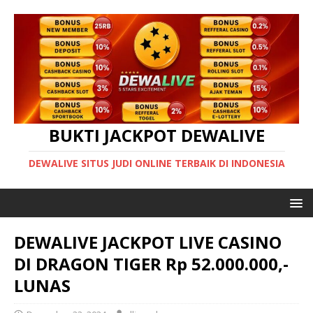
BUKTI JACKPOT DEWALIVE
DEWALIVE SITUS JUDI ONLINE TERBAIK DI INDONESIA
DEWALIVE JACKPOT LIVE CASINO
DI DRAGON TIGER Rp 52.000.000,-
LUNAS