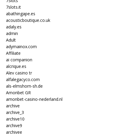
7Slots
7slots.it
abathingape.es
acousticboutique.co.uk
adaly.es
admin
Adult
adymainox.com
Affiliate
ai companion
alcrique.es
Alev casino tr
alfalegacyco.com
als-elmshorn-sh.de
Amonbet GR
amonbet-casino-nederland.nl
archive
archive_3
archive10
archive9
archivee