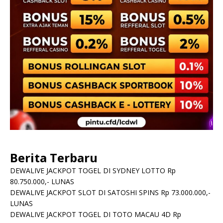
Berita Terbaru
DEWALIVE JACKPOT TOGEL DI SYDNEY LOTTO Rp
80.750.000,- LUNAS
DEWALIVE JACKPOT SLOT DI SATOSHI SPINS Rp 73.000.000,-
LUNAS
DEWALIVE JACKPOT TOGEL DI TOTO MACAU 4D Rp