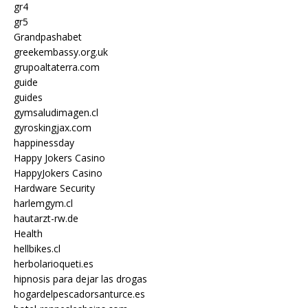
gr4
gr5
Grandpashabet
greekembassy.org.uk
grupoaltaterra.com
guide
guides
gymsaludimagen.cl
gyroskingjax.com
happinessday
Happy Jokers Casino
HappyJokers Casino
Hardware Security
harlemgym.cl
hautarzt-rw.de
Health
hellbikes.cl
herbolarioqueti.es
hipnosis para dejar las drogas
hogardelpescadorsanturce.es