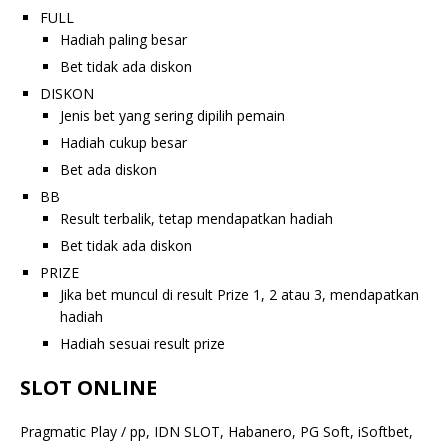
FULL
Hadiah paling besar
Bet tidak ada diskon
DISKON
Jenis bet yang sering dipilih pemain
Hadiah cukup besar
Bet ada diskon
BB
Result terbalik, tetap mendapatkan hadiah
Bet tidak ada diskon
PRIZE
Jika bet muncul di result Prize 1, 2 atau 3, mendapatkan
hadiah
Hadiah sesuai result prize
SLOT ONLINE
Pragmatic Play / pp, IDN SLOT, Habanero, PG Soft, iSoftbet,