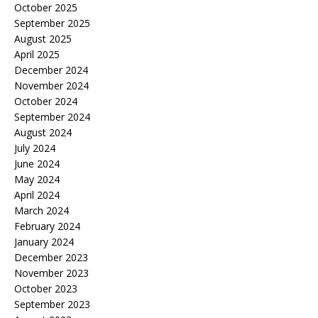
October 2025
September 2025
August 2025
April 2025
December 2024
November 2024
October 2024
September 2024
August 2024
July 2024
June 2024
May 2024
April 2024
March 2024
February 2024
January 2024
December 2023
November 2023
October 2023
September 2023