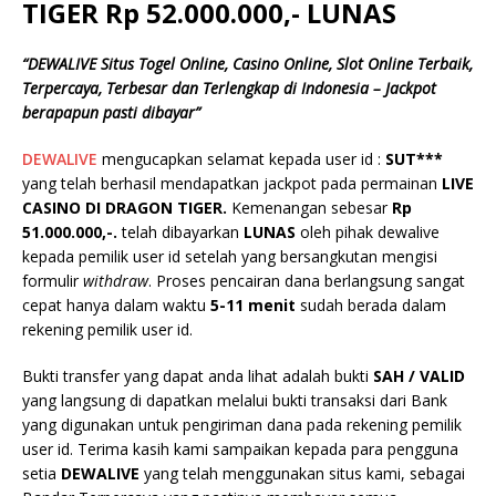
TIGER Rp 52.000.000,- LUNAS
“
DEWALIVE
Situs Togel Online, Casino Online, Slot Online Terbaik,
Terpercaya, Terbesar dan Terlengkap di Indonesia – Jackpot
berapapun pasti dibayar”
DEWALIVE
mengucapkan selamat kepada user id :
SUT***
yang telah berhasil mendapatkan jackpot pada permainan
LIVE
CASINO DI DRAGON TIGER.
Kemenangan sebesar
Rp
51.000.000
,-.
telah dibayarkan
LUNAS
oleh pihak dewalive
kepada pemilik user id setelah yang bersangkutan mengisi
formulir
withdraw
. Proses pencairan dana berlangsung sangat
cepat hanya dalam waktu
5-11 menit
sudah berada dalam
rekening pemilik user id.
Bukti transfer yang dapat anda lihat adalah bukti
SAH / VALID
yang langsung di dapatkan melalui bukti transaksi dari Bank
yang digunakan untuk pengiriman dana pada rekening pemilik
user id. Terima kasih kami sampaikan kepada para pengguna
setia
DEWALIVE
yang telah menggunakan situs kami, sebagai