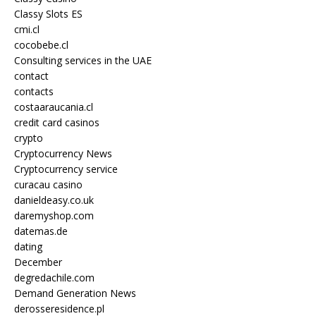
Classy Slots ES
cmi.cl
cocobebe.cl
Consulting services in the UAE
contact
contacts
costaaraucania.cl
credit card casinos
crypto
Cryptocurrency News
Cryptocurrency service
curacau casino
danieldeasy.co.uk
daremyshop.com
datemas.de
dating
December
degredachile.com
Demand Generation News
derosseresidence.pl