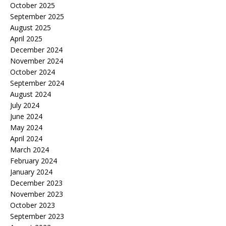
October 2025
September 2025
August 2025
April 2025
December 2024
November 2024
October 2024
September 2024
August 2024
July 2024
June 2024
May 2024
April 2024
March 2024
February 2024
January 2024
December 2023
November 2023
October 2023
September 2023