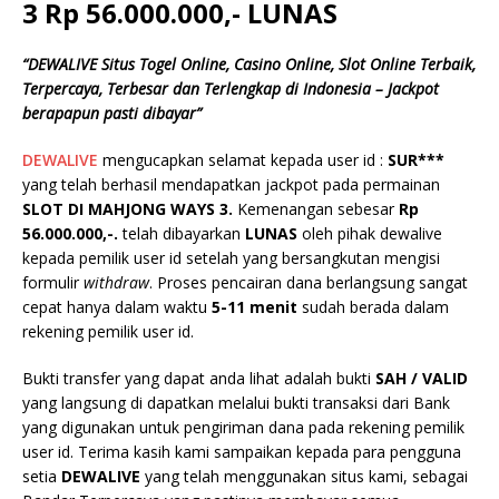
3 Rp 56.000.000,- LUNAS
“
DEWALIVE
Situs Togel Online, Casino Online, Slot Online Terbaik,
Terpercaya, Terbesar dan Terlengkap di Indonesia – Jackpot
berapapun pasti dibayar”
DEWALIVE
mengucapkan selamat kepada user id :
SUR***
yang telah berhasil mendapatkan jackpot pada permainan
SLOT DI MAHJONG WAYS 3.
Kemenangan sebesar
Rp
56.000.000
,-.
telah dibayarkan
LUNAS
oleh pihak dewalive
kepada pemilik user id setelah yang bersangkutan mengisi
formulir
withdraw
. Proses pencairan dana berlangsung sangat
cepat hanya dalam waktu
5-11 menit
sudah berada dalam
rekening pemilik user id.
Bukti transfer yang dapat anda lihat adalah bukti
SAH / VALID
yang langsung di dapatkan melalui bukti transaksi dari Bank
yang digunakan untuk pengiriman dana pada rekening pemilik
user id. Terima kasih kami sampaikan kepada para pengguna
setia
DEWALIVE
yang telah menggunakan situs kami, sebagai