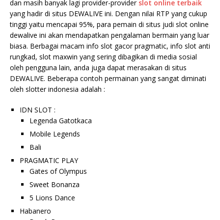
dan masih banyak lagi provider-provider
slot online terbaik
yang hadir di situs DEWALIVE ini. Dengan nilai RTP yang cukup
tinggi yaitu mencapai 95%, para pemain di situs judi slot online
dewalive ini akan mendapatkan pengalaman bermain yang luar
biasa. Berbagai macam info slot gacor pragmatic, info slot anti
rungkad, slot maxwin yang sering dibagikan di media sosial
oleh pengguna lain, anda juga dapat merasakan di situs
DEWALIVE. Beberapa contoh permainan yang sangat diminati
oleh slotter indonesia adalah :
IDN SLOT :
Legenda Gatotkaca
Mobile Legends
Bali
PRAGMATIC PLAY
Gates of Olympus
Sweet Bonanza
5 Lions Dance
Habanero