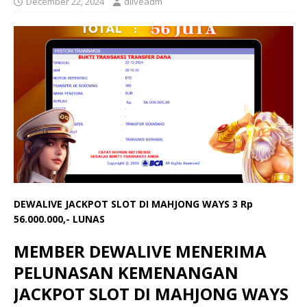
December 22, 2024
dliveadm
DEWALIVE JACKPOT SLOT DI MAHJONG WAYS 3 Rp
56.000.000,- LUNAS
MEMBER DEWALIVE MENERIMA
PELUNASAN KEMENANGAN
JACKPOT SLOT DI MAHJONG WAYS