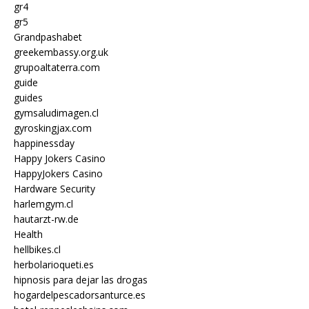
gr4
gr5
Grandpashabet
greekembassy.org.uk
grupoaltaterra.com
guide
guides
gymsaludimagen.cl
gyroskingjax.com
happinessday
Happy Jokers Casino
HappyJokers Casino
Hardware Security
harlemgym.cl
hautarzt-rw.de
Health
hellbikes.cl
herbolarioqueti.es
hipnosis para dejar las drogas
hogardelpescadorsanturce.es