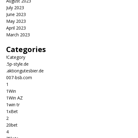
August 2023
July 2023
June 2023
May 2023
April 2023
March 2023
Categories
!Category
.5p-style.de
.aktiongutesbier.de
007-bsb.com
1
1Win
1Win AZ
1win tr
1xBet
2
20bet
4