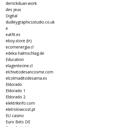
derrickduan.work
des jeux
Digital
dudleygraphicsstudio.co.uk
e
eatfit.es
eboy.store (tr)
ecomenergia.cl
edeka-halmschlag.de
Education
elagentecine.cl
elchivitodesancosme.com
elcolmaditodesarria.es
Eldorado
Eldorado 1
Eldorado 2
elektrikinfo.com
eletrolowcost.pt
EU casino
Euro Bets DE