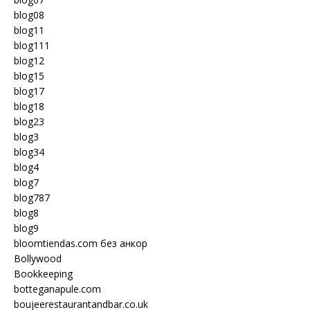
blog08
blog11
blog111
blog12
blog15
blog17
blog18
blog23
blog3
blog34
blog4
blog7
blog787
blog8
blog9
bloomtiendas.com без анкор
Bollywood
Bookkeeping
botteganapule.com
boujeerestaurantandbar.co.uk