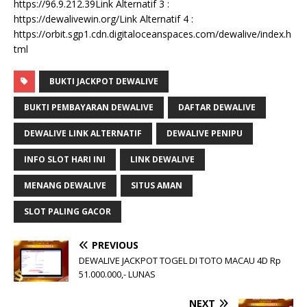
https://96.9.212.39Link Alternatif 3 :
https://dewalivewin.org/Link Alternatif 4 :
https://orbit.sgp1.cdn.digitaloceanspaces.com/dewalive/index.h
tml
BUKTI JACKPOT DEWALIVE
BUKTI PEMBAYARAN DEWALIVE
DAFTAR DEWALIVE
DEWALIVE LINK ALTERNATIF
DEWALIVE PENIPU
INFO SLOT HARI INI
LINK DEWALIVE
MENANG DEWALIVE
SITUS AMAN
SLOT PALING GACOR
PREVIOUS
DEWALIVE JACKPOT TOGEL DI TOTO MACAU 4D Rp
51.000.000,- LUNAS
NEXT