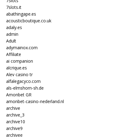
7Slots
7slots.it
abathingape.es
acousticboutique.co.uk
adaly.es
admin
Adult
adymainox.com
Affiliate
ai companion
alcrique.es
Alev casino tr
alfalegacyco.com
als-elmshorn-sh.de
Amonbet GR
amonbet-casino-nederland.nl
archive
archive_3
archive10
archive9
archivee