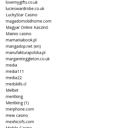
lovemygifts.co.uk
lucieswardrobe.co.uk
LuckyStar Casino
magadomobilhome.com
Magyar Online Kaszinó
Mainio casino
mamaniabook.pl
mangadop.net (en)
manufakturapolska.pl
margareteggleton.co.uk
media
media111
media22
medskills.cl
Melbet
meritking
Meritking (1)
merphone.com
mew casino
mexhicofs.com
Mobile Casino