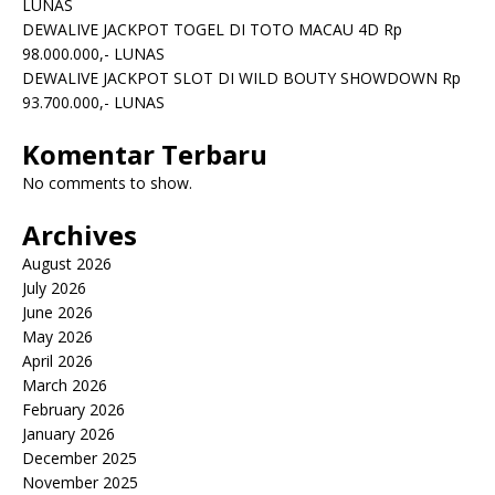
LUNAS
DEWALIVE JACKPOT TOGEL DI TOTO MACAU 4D Rp
98.000.000,- LUNAS
DEWALIVE JACKPOT SLOT DI WILD BOUTY SHOWDOWN Rp
93.700.000,- LUNAS
Komentar Terbaru
No comments to show.
Archives
August 2026
July 2026
June 2026
May 2026
April 2026
March 2026
February 2026
January 2026
December 2025
November 2025