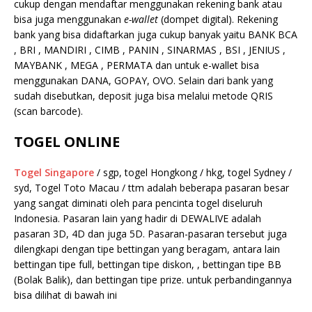
cukup dengan mendaftar menggunakan rekening bank atau
bisa juga menggunakan
e-wallet
(dompet digital). Rekening
bank yang bisa didaftarkan juga cukup banyak yaitu BANK BCA
, BRI , MANDIRI , CIMB , PANIN , SINARMAS , BSI , JENIUS ,
MAYBANK , MEGA , PERMATA dan untuk e-wallet bisa
menggunakan DANA, GOPAY, OVO. Selain dari bank yang
sudah disebutkan, deposit juga bisa melalui metode QRIS
(scan barcode).
TOGEL ONLINE
Togel Singapore
/ sgp, togel Hongkong / hkg, togel Sydney /
syd, Togel Toto Macau / ttm adalah beberapa pasaran besar
yang sangat diminati oleh para pencinta togel diseluruh
Indonesia. Pasaran lain yang hadir di DEWALIVE adalah
pasaran 3D, 4D dan juga 5D. Pasaran-pasaran tersebut juga
dilengkapi dengan tipe bettingan yang beragam, antara lain
bettingan tipe full, bettingan tipe diskon, , bettingan tipe BB
(Bolak Balik), dan bettingan tipe prize. untuk perbandingannya
bisa dilihat di bawah ini