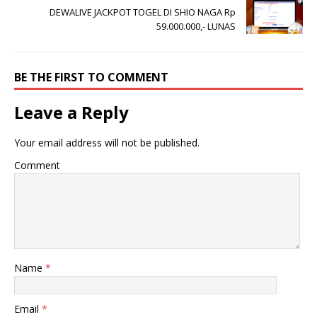
DEWALIVE JACKPOT TOGEL DI SHIO NAGA Rp
59.000.000,- LUNAS
BE THE FIRST TO COMMENT
Leave a Reply
Your email address will not be published.
Comment
Name
*
Email
*