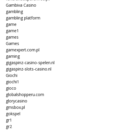
Gambiva Casino
gambling
gambling platform
game
game1
games
Games
gamexpert.com.pl
gaming
gigaspinz-casino-spelen.nl
gigaspinz-slots-casino.nl
Giochi
giochi1
gioco
globalshopperu.com
glorycasino
gmsbox.pl
gokspel
gr1
gr2