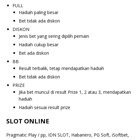
FULL
Hadiah paling besar
Bet tidak ada diskon
DISKON
Jenis bet yang sering dipilih pemain
Hadiah cukup besar
Bet ada diskon
BB
Result terbalik, tetap mendapatkan hadiah
Bet tidak ada diskon
PRIZE
Jika bet muncul di result Prize 1, 2 atau 3, mendapatkan
hadiah
Hadiah sesuai result prize
SLOT ONLINE
Pragmatic Play / pp, IDN SLOT, Habanero, PG Soft, iSoftbet,