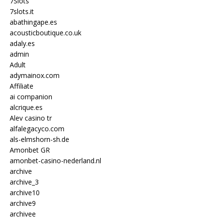
7Slots
7slots.it
abathingape.es
acousticboutique.co.uk
adaly.es
admin
Adult
adymainox.com
Affiliate
ai companion
alcrique.es
Alev casino tr
alfalegacyco.com
als-elmshorn-sh.de
Amonbet GR
amonbet-casino-nederland.nl
archive
archive_3
archive10
archive9
archivee