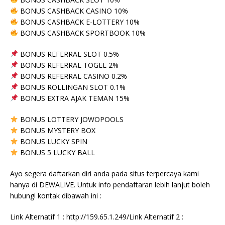
BONUS CASHBACK CASINO 10%
BONUS CASHBACK E-LOTTERY 10%
BONUS CASHBACK SPORTBOOK 10%
BONUS REFERRAL SLOT 0.5%
BONUS REFERRAL TOGEL 2%
BONUS REFERRAL CASINO 0.2%
BONUS ROLLINGAN SLOT 0.1%
BONUS EXTRA AJAK TEMAN 15%
BONUS LOTTERY JOWOPOOLS
BONUS MYSTERY BOX
BONUS LUCKY SPIN
BONUS 5 LUCKY BALL
Ayo segera daftarkan diri anda pada situs terpercaya kami
hanya di DEWALIVE. Untuk info pendaftaran lebih lanjut boleh
hubungi kontak dibawah ini :
Link Alternatif 1 : http://159.65.1.249/Link Alternatif 2 :