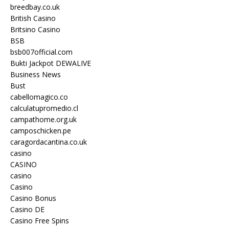
breedbay.co.uk
British Casino
Britsino Casino
BSB
bsb007official.com
Bukti Jackpot DEWALIVE
Business News
Bust
cabellomagico.co
calculatupromedio.cl
campathome.org.uk
camposchicken.pe
caragordacantina.co.uk
casino
CASINO
casino
Casino
Casino Bonus
Casino DE
Casino Free Spins