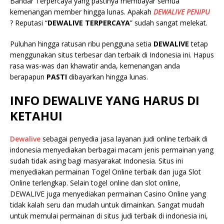
Bandar Terpercaya yang pastinya membayar semua
kemenangan member hingga lunas. Apakah
DEWALIVE
PENIPU
? Reputasi “
DEWALIVE
TERPERCAYA
” sudah sangat melekat.
Puluhan hingga ratusan ribu pengguna setia
DEWALIVE
tetap
menggunakan situs terbesar dan terbaik di Indonesia ini. Hapus
rasa was-was dan khawatir anda, kemenangan anda
berapapun
PASTI
dibayarkan hingga lunas.
INFO DEWALIVE
YANG HARUS DI
KETAHUI
Dewalive
sebagai penyedia jasa layanan judi online terbaik di
indonesia menyediakan berbagai macam jenis permainan yang
sudah tidak asing bagi masyarakat Indonesia. Situs ini
menyediakan permainan Togel Online terbaik dan juga Slot
Online terlengkap. Selain togel online dan slot online,
DEWALIVE juga menyediakan permainan Casino Online yang
tidak kalah seru dan mudah untuk dimainkan. Sangat mudah
untuk memulai permainan di situs judi terbaik di indonesia ini,