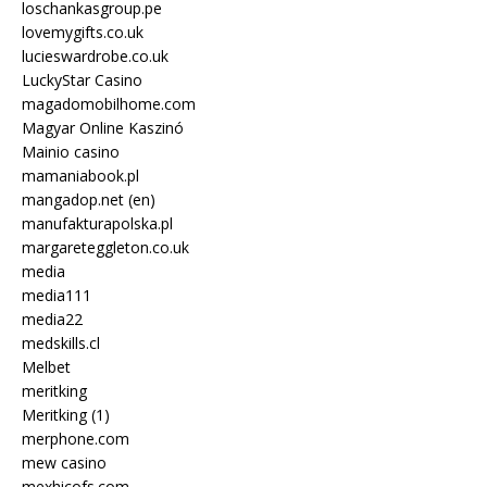
loschankasgroup.pe
lovemygifts.co.uk
lucieswardrobe.co.uk
LuckyStar Casino
magadomobilhome.com
Magyar Online Kaszinó
Mainio casino
mamaniabook.pl
mangadop.net (en)
manufakturapolska.pl
margareteggleton.co.uk
media
media111
media22
medskills.cl
Melbet
meritking
Meritking (1)
merphone.com
mew casino
mexhicofs.com