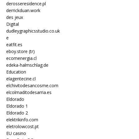
derosseresidence.pl
derrickduan.work
des jeux
Digital
dudleygraphicsstudio.co.uk
e
eatfit.es
eboy.store (tr)
ecomenergia.cl
edeka-halmschlag.de
Education
elagentecine.cl
elchivitodesancosme.com
elcolmaditodesarria.es
Eldorado
Eldorado 1
Eldorado 2
elektrikinfo.com
eletrolowcost.pt
EU casino