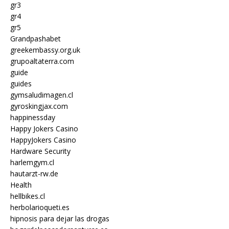
gr3
gr4
gr5
Grandpashabet
greekembassy.org.uk
grupoaltaterra.com
guide
guides
gymsaludimagen.cl
gyroskingjax.com
happinessday
Happy Jokers Casino
HappyJokers Casino
Hardware Security
harlemgym.cl
hautarzt-rw.de
Health
hellbikes.cl
herbolarioqueti.es
hipnosis para dejar las drogas