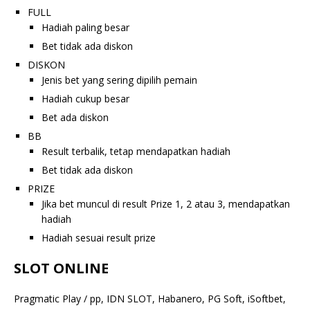
FULL
Hadiah paling besar
Bet tidak ada diskon
DISKON
Jenis bet yang sering dipilih pemain
Hadiah cukup besar
Bet ada diskon
BB
Result terbalik, tetap mendapatkan hadiah
Bet tidak ada diskon
PRIZE
Jika bet muncul di result Prize 1, 2 atau 3, mendapatkan
hadiah
Hadiah sesuai result prize
SLOT ONLINE
Pragmatic Play / pp, IDN SLOT, Habanero, PG Soft, iSoftbet,