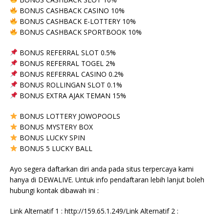
BONUS CASHBACK CASINO 10%
BONUS CASHBACK E-LOTTERY 10%
BONUS CASHBACK SPORTBOOK 10%
BONUS REFERRAL SLOT 0.5%
BONUS REFERRAL TOGEL 2%
BONUS REFERRAL CASINO 0.2%
BONUS ROLLINGAN SLOT 0.1%
BONUS EXTRA AJAK TEMAN 15%
BONUS LOTTERY JOWOPOOLS
BONUS MYSTERY BOX
BONUS LUCKY SPIN
BONUS 5 LUCKY BALL
Ayo segera daftarkan diri anda pada situs terpercaya kami
hanya di DEWALIVE. Untuk info pendaftaran lebih lanjut boleh
hubungi kontak dibawah ini :
Link Alternatif 1 : http://159.65.1.249/Link Alternatif 2 :