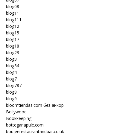
blog08
blog11
blog111
blog12
blog15
blog17
blog18
blog23
blog3
blog34
blog4
blog7
blog787
blog8
blog9
bloomtiendas.com без анкор
Bollywood
Bookkeeping
botteganapule.com
boujeerestaurantandbar.co.uk