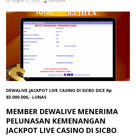
August 31, 2025
dliveadm
DEWALIVE JACKPOT LIVE CASINO DI SICBO DICE Rp
83.000.000,- LUNAS
MEMBER DEWALIVE MENERIMA
PELUNASAN KEMENANGAN
JACKPOT LIVE CASINO DI SICBO