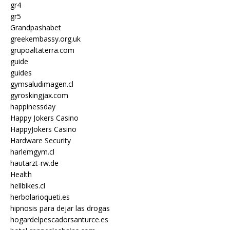
gr4
gr5
Grandpashabet
greekembassy.org.uk
grupoaltaterra.com
guide
guides
gymsaludimagen.cl
gyroskingjax.com
happinessday
Happy Jokers Casino
HappyJokers Casino
Hardware Security
harlemgym.cl
hautarzt-rw.de
Health
hellbikes.cl
herbolarioqueti.es
hipnosis para dejar las drogas
hogardelpescadorsanturce.es