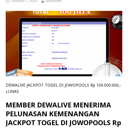
October 7, 2025
dliveadm
DEWALIVE JACKPOT TOGEL DI JOWOPOOLS Rp 100.000.000,-
LUNAS
MEMBER DEWALIVE MENERIMA
PELUNASAN KEMENANGAN
JACKPOT TOGEL DI JOWOPOOLS Rp