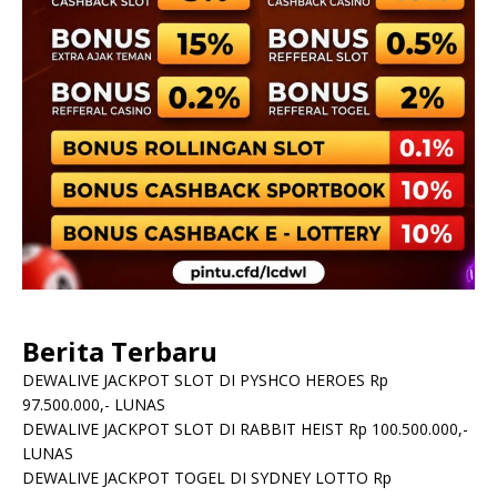
Berita Terbaru
DEWALIVE JACKPOT SLOT DI PYSHCO HEROES Rp
97.500.000,- LUNAS
DEWALIVE JACKPOT SLOT DI RABBIT HEIST Rp 100.500.000,-
LUNAS
DEWALIVE JACKPOT TOGEL DI SYDNEY LOTTO Rp