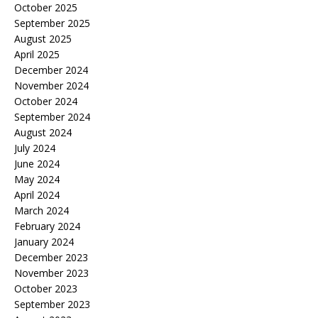
October 2025
September 2025
August 2025
April 2025
December 2024
November 2024
October 2024
September 2024
August 2024
July 2024
June 2024
May 2024
April 2024
March 2024
February 2024
January 2024
December 2023
November 2023
October 2023
September 2023