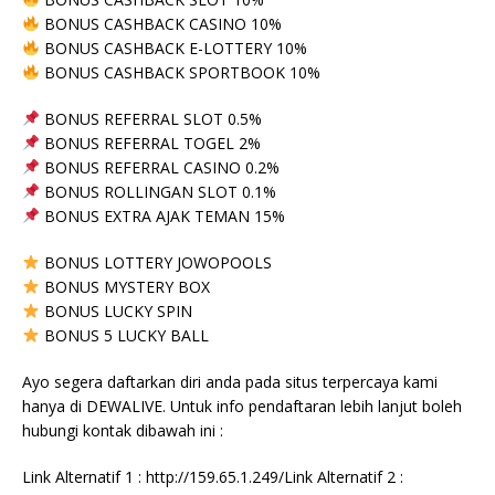
BONUS CASHBACK CASINO 10%
BONUS CASHBACK E-LOTTERY 10%
BONUS CASHBACK SPORTBOOK 10%
BONUS REFERRAL SLOT 0.5%
BONUS REFERRAL TOGEL 2%
BONUS REFERRAL CASINO 0.2%
BONUS ROLLINGAN SLOT 0.1%
BONUS EXTRA AJAK TEMAN 15%
BONUS LOTTERY JOWOPOOLS
BONUS MYSTERY BOX
BONUS LUCKY SPIN
BONUS 5 LUCKY BALL
Ayo segera daftarkan diri anda pada situs terpercaya kami
hanya di DEWALIVE. Untuk info pendaftaran lebih lanjut boleh
hubungi kontak dibawah ini :
Link Alternatif 1 : http://159.65.1.249/Link Alternatif 2 :