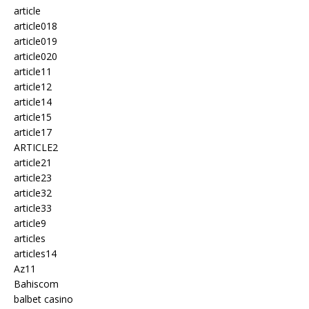
article
article018
article019
article020
article11
article12
article14
article15
article17
ARTICLE2
article21
article23
article32
article33
article9
articles
articles14
Az11
Bahiscom
balbet casino