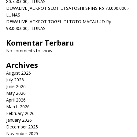
80.750.000,- LUNAS
DEWALIVE JACKPOT SLOT DI SATOSHI SPINS Rp 73.000.000,-
LUNAS
DEWALIVE JACKPOT TOGEL DI TOTO MACAU 4D Rp
98.000.000,- LUNAS
Komentar Terbaru
No comments to show.
Archives
August 2026
July 2026
June 2026
May 2026
April 2026
March 2026
February 2026
January 2026
December 2025
November 2025