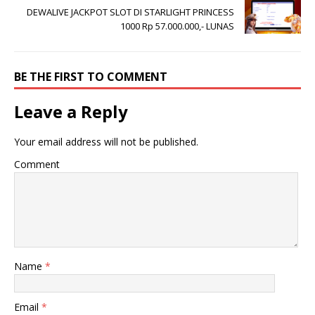
DEWALIVE JACKPOT SLOT DI STARLIGHT PRINCESS
1000 Rp 57.000.000,- LUNAS
BE THE FIRST TO COMMENT
Leave a Reply
Your email address will not be published.
Comment
Name
*
Email
*