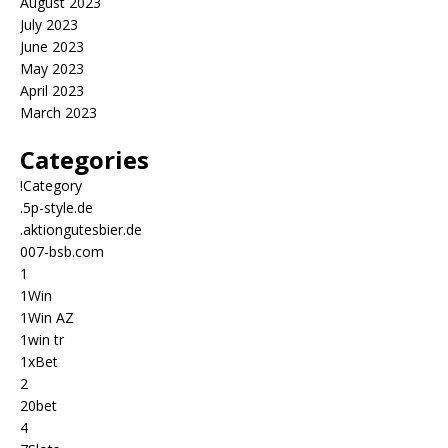
August 2023
July 2023
June 2023
May 2023
April 2023
March 2023
Categories
!Category
.5p-style.de
.aktiongutesbier.de
007-bsb.com
1
1Win
1Win AZ
1win tr
1xBet
2
20bet
4