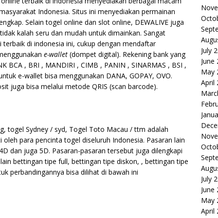
i online terbaik di indonesia menyediakan berbagai macam
Nove
 masyarakat Indonesia. Situs ini menyediakan permainan
Octo
lengkap. Selain togel online dan slot online, DEWALIVE juga
Sept
tidak kalah seru dan mudah untuk dimainkan. Sangat
Augu
 terbaik di indonesia ini, cukup dengan mendaftar
July 
a menggunakan
e-wallet
(dompet digital). Rekening bank yang
June
ANK BCA , BRI , MANDIRI , CIMB , PANIN , SINARMAS , BSI ,
May 
ntuk e-wallet bisa menggunakan DANA, GOPAY, OVO.
April
sit juga bisa melalui metode QRIS (scan barcode).
Marc
Febr
Janua
Dece
g, togel Sydney / syd, Togel Toto Macau / ttm adalah
Nove
oleh para pencinta togel diseluruh Indonesia. Pasaran lain
Octo
4D dan juga 5D. Pasaran-pasaran tersebut juga dilengkapi
Sept
n bettingan tipe full, bettingan tipe diskon, , bettingan tipe
Augu
tuk perbandingannya bisa dilihat di bawah ini
July 
June
May 
April