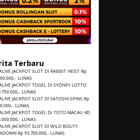
rita Terbaru
LIVE JACKPOT SLOT DI RABBIT HEIST Rp
500.000,- LUNAS
LIVE JACKPOT TOGEL DI SYDNEY LOTTO
0.750.000,- LUNAS
LIVE JACKPOT SLOT DI SATOSHI SPINS Rp
00.000,- LUNAS
LIVE JACKPOT TOGEL DI TOTO MACAU 4D
8.000.000,- LUNAS
LIVE JACKPOT SLOT DI WILD BOUTY
DOWN Rp 93.700.000,- LUNAS