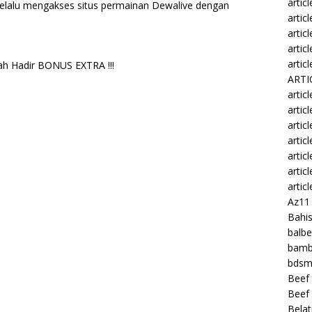
artic
elalu mengakses situs permainan Dewalive dengan
artic
artic
artic
artic
h Hadir BONUS EXTRA !!!
ARTI
artic
artic
artic
artic
artic
articl
artic
Az11
Bahi
balbe
bamb
bdsm
Beef 
Beef 
Belat