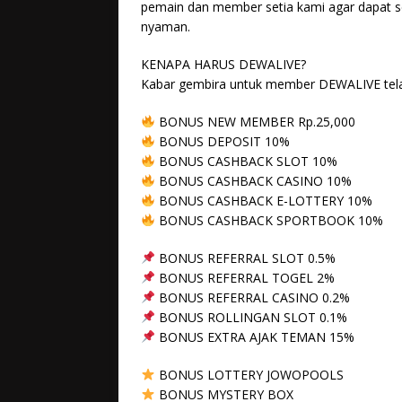
pemain dan member setia kami agar dapat s
nyaman.
KENAPA HARUS DEWALIVE?
Kabar gembira untuk member DEWALIVE tela
BONUS NEW MEMBER Rp.25,000
BONUS DEPOSIT 10%
BONUS CASHBACK SLOT 10%
BONUS CASHBACK CASINO 10%
BONUS CASHBACK E-LOTTERY 10%
BONUS CASHBACK SPORTBOOK 10%
BONUS REFERRAL SLOT 0.5%
BONUS REFERRAL TOGEL 2%
BONUS REFERRAL CASINO 0.2%
BONUS ROLLINGAN SLOT 0.1%
BONUS EXTRA AJAK TEMAN 15%
BONUS LOTTERY JOWOPOOLS
BONUS MYSTERY BOX