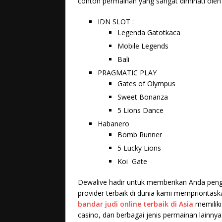
contoh permainan yang sangat diminati oleh s
IDN SLOT :
Legenda Gatotkaca
Mobile Legends
Bali
PRAGMATIC PLAY
Gates of Olympus
Sweet Bonanza
5 Lions Dance
Habanero
Bomb Runner
5 Lucky Lions
Koi Gate
Dewalive hadir untuk memberikan Anda pe
provider terbaik di dunia kami mempriorita
bandar judi online terbaik di Asia
memiliki
casino, dan berbagai jenis permainan lainnya.