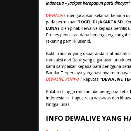
Indonesia – Jackpot berapapun pasti dibayar”
DEWALIVE
mengucapkan selamat kepada use
pada permainan
TOGEL DI JAKARTA 5D.
Ke
LUNAS
oleh pihak dewalive kepada pemilik u
Proses pencairan dana berlangsung sangat 
rekening pemilik user id.
Bukti transfer yang dapat anda lihat adalah 
transaksi dari Bank yang digunakan untuk pen
kami sampaikan kepada para pengguna seti
Bandar Terpercaya yang pastinya membaya
DEWALIVE
PENIPU
? Reputasi “
DEWALIVE
TE
Puluhan hingga ratusan ribu pengguna setia
Indonesia ini. Hapus rasa was-was dan kha
hingga lunas.
INFO DEWALIVE
YANG H