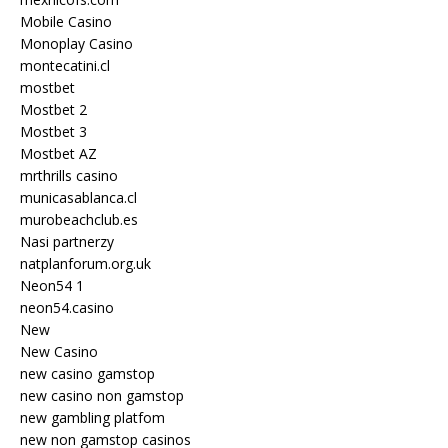
Mobile Casino
Monoplay Casino
montecatini.cl
mostbet
Mostbet 2
Mostbet 3
Mostbet AZ
mrthrills casino
municasablanca.cl
murobeachclub.es
Nasi partnerzy
natplanforum.org.uk
Neon54 1
neon54.casino
New
New Casino
new casino gamstop
new casino non gamstop
new gambling platfom
new non gamstop casinos