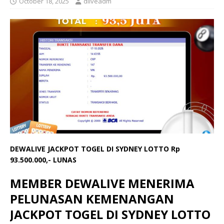
October 18, 2025
dliveadm
DEWALIVE JACKPOT TOGEL DI SYDNEY LOTTO Rp
93.500
.000,- LUNAS
MEMBER DEWALIVE MENERIMA
PELUNASAN KEMENANGAN
JACKPOT TOGEL DI SYDNEY LOTTO