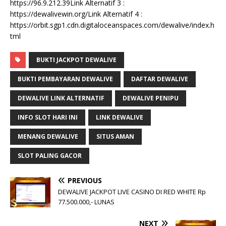
https://96.9.212.39Link Alternatif 3 :
https://dewalivewin.org/Link Alternatif 4 :
https://orbit.sgp1.cdn.digitaloceanspaces.com/dewalive/index.h
tml
BUKTI JACKPOT DEWALIVE
BUKTI PEMBAYARAN DEWALIVE
DAFTAR DEWALIVE
DEWALIVE LINK ALTERNATIF
DEWALIVE PENIPU
INFO SLOT HARI INI
LINK DEWALIVE
MENANG DEWALIVE
SITUS AMAN
SLOT PALING GACOR
PREVIOUS
DEWALIVE JACKPOT LIVE CASINO DI RED WHITE Rp
77.500.000,- LUNAS
NEXT