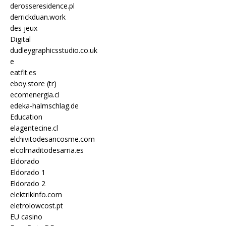
derosseresidence.pl
derrickduan.work
des jeux
Digital
dudleygraphicsstudio.co.uk
e
eatfit.es
eboy.store (tr)
ecomenergia.cl
edeka-halmschlag.de
Education
elagentecine.cl
elchivitodesancosme.com
elcolmaditodesarria.es
Eldorado
Eldorado 1
Eldorado 2
elektrikinfo.com
eletrolowcost.pt
EU casino