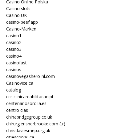
Casino Online Polska
Casino slots
Casino UK
casino-beef.app
Casino-Marken
casino1
casino2
casino3
casino4
casinofast
casinos
casinovegashero-nl.com
Casinovice ca
catalog
ccr-clinicareabilitacao.pt
centenariosorolla.es
centro cias
chinabridgegroup.co.uk
chirurgiensherbrooke.com (tr)
chrisdaviesmep.org.uk
citiescop26.ca