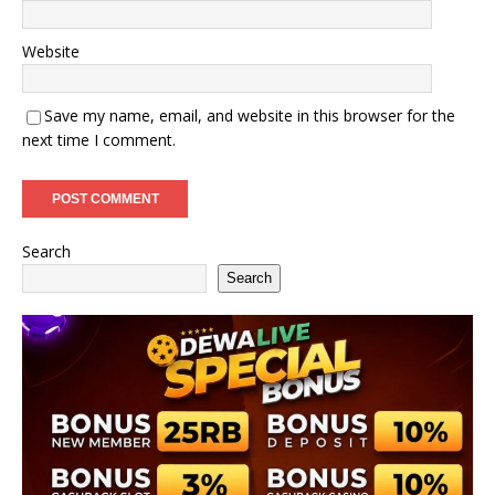
Website
Save my name, email, and website in this browser for the
next time I comment.
Search
Search