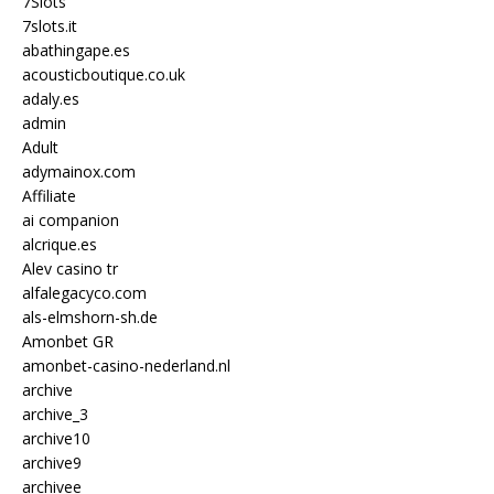
7Slots
7slots.it
abathingape.es
acousticboutique.co.uk
adaly.es
admin
Adult
adymainox.com
Affiliate
ai companion
alcrique.es
Alev casino tr
alfalegacyco.com
als-elmshorn-sh.de
Amonbet GR
amonbet-casino-nederland.nl
archive
archive_3
archive10
archive9
archivee