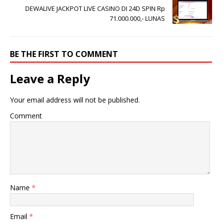
DEWALIVE JACKPOT LIVE CASINO DI 24D SPIN Rp
71.000.000,- LUNAS
BE THE FIRST TO COMMENT
Leave a Reply
Your email address will not be published.
Comment
Name
*
Email
*