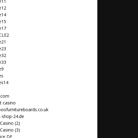
le11
le12
le14
le15
le17
CLE2
le21
le23
le32
le33
le9
es
les14
scom
t casino
oofurnitureboards.co.uk
-shop-24.de
Casino (2)
Casino (3)
ice DE