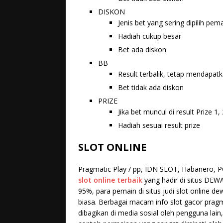
DISKON
Jenis bet yang sering dipilih pem
Hadiah cukup besar
Bet ada diskon
BB
Result terbalik, tetap mendapat
Bet tidak ada diskon
PRIZE
Jika bet muncul di result Prize 
Hadiah sesuai result prize
SLOT ONLINE
Pragmatic Play / pp, IDN SLOT, Habanero, PG
slot online terbaik
yang hadir di situs DEWA
95%, para pemain di situs judi slot online 
biasa. Berbagai macam info slot gacor pragma
dibagikan di media sosial oleh pengguna lai