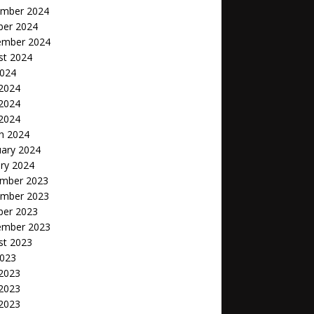
mber 2024
ber 2024
ember 2024
st 2024
2024
 2024
2024
 2024
h 2024
uary 2024
ry 2024
mber 2023
mber 2023
ber 2023
ember 2023
st 2023
2023
 2023
2023
 2023