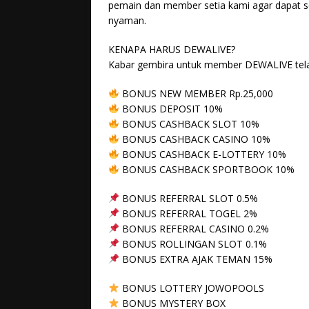
pemain dan member setia kami agar dapat s
nyaman.
KENAPA HARUS DEWALIVE?
Kabar gembira untuk member DEWALIVE tela
BONUS NEW MEMBER Rp.25,000
BONUS DEPOSIT 10%
BONUS CASHBACK SLOT 10%
BONUS CASHBACK CASINO 10%
BONUS CASHBACK E-LOTTERY 10%
BONUS CASHBACK SPORTBOOK 10%
BONUS REFERRAL SLOT 0.5%
BONUS REFERRAL TOGEL 2%
BONUS REFERRAL CASINO 0.2%
BONUS ROLLINGAN SLOT 0.1%
BONUS EXTRA AJAK TEMAN 15%
BONUS LOTTERY JOWOPOOLS
BONUS MYSTERY BOX