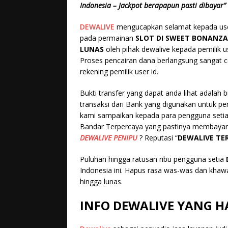
Indonesia – Jackpot berapapun pasti dibayar”
DEWALIVE
mengucapkan selamat kepada use
pada permainan
SLOT DI SWEET BONANZA
LUNAS
oleh pihak dewalive kepada pemilik u
Proses pencairan dana berlangsung sangat 
rekening pemilik user id.
Bukti transfer yang dapat anda lihat adalah 
transaksi dari Bank yang digunakan untuk pen
kami sampaikan kepada para pengguna seti
Bandar Terpercaya yang pastinya membaya
DEWALIVE
PENIPU
? Reputasi “
DEWALIVE
TE
Puluhan hingga ratusan ribu pengguna setia
Indonesia ini. Hapus rasa was-was dan kha
hingga lunas.
INFO DEWALIVE
YANG H