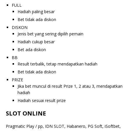
FULL
Hadiah paling besar
Bet tidak ada diskon
DISKON
Jenis bet yang sering dipilih pemain
Hadiah cukup besar
Bet ada diskon
BB
Result terbalik, tetap mendapatkan hadiah
Bet tidak ada diskon
PRIZE
Jika bet muncul di result Prize 1, 2 atau 3, mendapatkan
hadiah
Hadiah sesuai result prize
SLOT ONLINE
Pragmatic Play / pp, IDN SLOT, Habanero, PG Soft, iSoftbet,