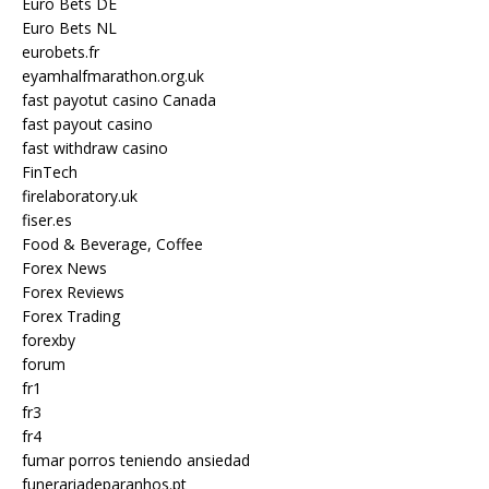
Euro Bets DE
Euro Bets NL
eurobets.fr
eyamhalfmarathon.org.uk
fast payotut casino Canada
fast payout casino
fast withdraw casino
FinTech
firelaboratory.uk
fiser.es
Food & Beverage, Coffee
Forex News
Forex Reviews
Forex Trading
forexby
forum
fr1
fr3
fr4
fumar porros teniendo ansiedad
funerariadeparanhos.pt