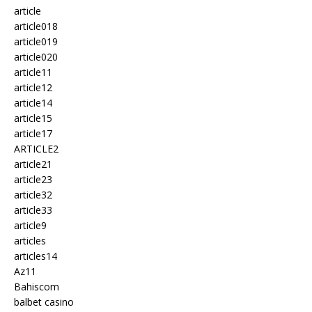
article
article018
article019
article020
article11
article12
article14
article15
article17
ARTICLE2
article21
article23
article32
article33
article9
articles
articles14
Az11
Bahiscom
balbet casino