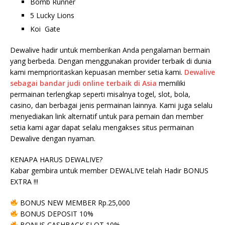
Bomb Runner
5 Lucky Lions
Koi Gate
Dewalive hadir untuk memberikan Anda pengalaman bermain
yang berbeda. Dengan menggunakan provider terbaik di dunia
kami memprioritaskan kepuasan member setia kami.
Dewalive
sebagai bandar judi online terbaik di Asia
memiliki
permainan terlengkap seperti misalnya togel, slot, bola,
casino, dan berbagai jenis permainan lainnya. Kami juga selalu
menyediakan link alternatif untuk para pemain dan member
setia kami agar dapat selalu mengakses situs permainan
Dewalive dengan nyaman.
KENAPA HARUS DEWALIVE?
Kabar gembira untuk member DEWALIVE telah Hadir BONUS
EXTRA !!!
BONUS NEW MEMBER Rp.25,000
BONUS DEPOSIT 10%
BONUS CASHBACK SLOT 10%