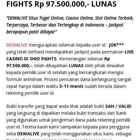
FIGHTS Rp 97.500.000,- LUNAS
“
DEWALIVE
Situs Togel Online, Casino Online, Slot Online Terbaik,
Terpercaya, Terbesar dan Terlengkap di Indonesia – Jackpot
berapapun pasti dibayar”
DEWALIVE
mengucapkan selamat kepada user id :
JOK***
yang telah berhasil mendapatkan jackpot pada permainan
LIVE
CASINO DI SHIO FIGHTS.
Kemenangan sebesar
Rp
97.500.000
,-.
telah dibayarkan
LUNAS
oleh pihak dewalive
kepada pemilik user id setelah yang bersangkutan mengisi
formulir
withdraw
. Proses pencairan dana berlangsung sangat
cepat hanya dalam waktu
5-11 menit
sudah berada dalam
rekening pemilik user id.
Bukti transfer yang dapat anda lihat adalah bukti
SAH / VALID
yang langsung di dapatkan melalui bukti transaksi dari Bank
yang digunakan untuk pengiriman dana pada rekening pemilik
user id. Terima kasih kami sampaikan kepada para pengguna
setia
DEWALIVE
yang telah menggunakan situs kami, sebagai