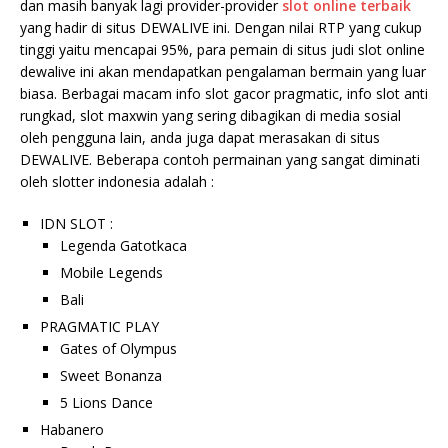
dan masih banyak lagi provider-provider
slot online terbaik
yang hadir di situs DEWALIVE ini. Dengan nilai RTP yang cukup
tinggi yaitu mencapai 95%, para pemain di situs judi slot online
dewalive ini akan mendapatkan pengalaman bermain yang luar
biasa. Berbagai macam info slot gacor pragmatic, info slot anti
rungkad, slot maxwin yang sering dibagikan di media sosial
oleh pengguna lain, anda juga dapat merasakan di situs
DEWALIVE. Beberapa contoh permainan yang sangat diminati
oleh slotter indonesia adalah :
IDN SLOT :
Legenda Gatotkaca
Mobile Legends
Bali
PRAGMATIC PLAY
Gates of Olympus
Sweet Bonanza
5 Lions Dance
Habanero