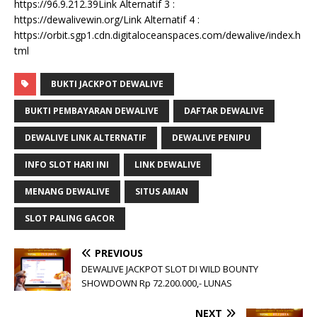
https://96.9.212.39Link Alternatif 3 :
https://dewalivewin.org/Link Alternatif 4 :
https://orbit.sgp1.cdn.digitaloceanspaces.com/dewalive/index.h
tml
BUKTI JACKPOT DEWALIVE
BUKTI PEMBAYARAN DEWALIVE
DAFTAR DEWALIVE
DEWALIVE LINK ALTERNATIF
DEWALIVE PENIPU
INFO SLOT HARI INI
LINK DEWALIVE
MENANG DEWALIVE
SITUS AMAN
SLOT PALING GACOR
PREVIOUS
DEWALIVE JACKPOT SLOT DI WILD BOUNTY
SHOWDOWN Rp 72.200.000,- LUNAS
NEXT