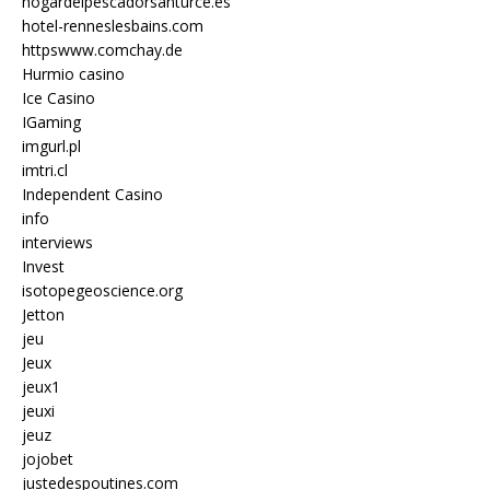
hogardelpescadorsanturce.es
hotel-renneslesbains.com
httpswww.comchay.de
Hurmio casino
Ice Casino
IGaming
imgurl.pl
imtri.cl
Independent Casino
info
interviews
Invest
isotopegeoscience.org
Jetton
jeu
Jeux
jeux1
jeuxi
jeuz
jojobet
justedespoutines.com