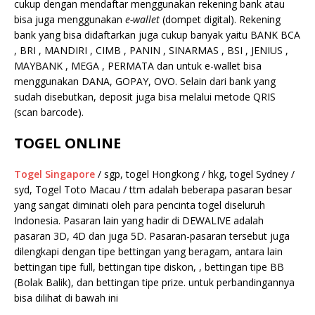
cukup dengan mendaftar menggunakan rekening bank atau
bisa juga menggunakan
e-wallet
(dompet digital). Rekening
bank yang bisa didaftarkan juga cukup banyak yaitu BANK BCA
, BRI , MANDIRI , CIMB , PANIN , SINARMAS , BSI , JENIUS ,
MAYBANK , MEGA , PERMATA dan untuk e-wallet bisa
menggunakan DANA, GOPAY, OVO. Selain dari bank yang
sudah disebutkan, deposit juga bisa melalui metode QRIS
(scan barcode).
TOGEL ONLINE
Togel Singapore
/ sgp, togel Hongkong / hkg, togel Sydney /
syd, Togel Toto Macau / ttm adalah beberapa pasaran besar
yang sangat diminati oleh para pencinta togel diseluruh
Indonesia. Pasaran lain yang hadir di DEWALIVE adalah
pasaran 3D, 4D dan juga 5D. Pasaran-pasaran tersebut juga
dilengkapi dengan tipe bettingan yang beragam, antara lain
bettingan tipe full, bettingan tipe diskon, , bettingan tipe BB
(Bolak Balik), dan bettingan tipe prize. untuk perbandingannya
bisa dilihat di bawah ini