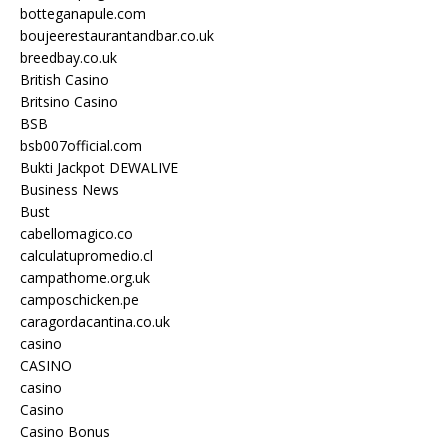
botteganapule.com
boujeerestaurantandbar.co.uk
breedbay.co.uk
British Casino
Britsino Casino
BSB
bsb007official.com
Bukti Jackpot DEWALIVE
Business News
Bust
cabellomagico.co
calculatupromedio.cl
campathome.org.uk
camposchicken.pe
caragordacantina.co.uk
casino
CASINO
casino
Casino
Casino Bonus