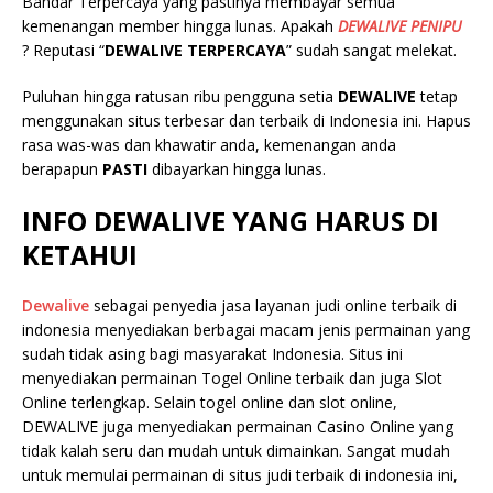
Bandar Terpercaya yang pastinya membayar semua
kemenangan member hingga lunas. Apakah
DEWALIVE
PENIPU
? Reputasi “
DEWALIVE
TERPERCAYA
” sudah sangat melekat.
Puluhan hingga ratusan ribu pengguna setia
DEWALIVE
tetap
menggunakan situs terbesar dan terbaik di Indonesia ini. Hapus
rasa was-was dan khawatir anda, kemenangan anda
berapapun
PASTI
dibayarkan hingga lunas.
INFO DEWALIVE
YANG HARUS DI
KETAHUI
Dewalive
sebagai penyedia jasa layanan judi online terbaik di
indonesia menyediakan berbagai macam jenis permainan yang
sudah tidak asing bagi masyarakat Indonesia. Situs ini
menyediakan permainan Togel Online terbaik dan juga Slot
Online terlengkap. Selain togel online dan slot online,
DEWALIVE juga menyediakan permainan Casino Online yang
tidak kalah seru dan mudah untuk dimainkan. Sangat mudah
untuk memulai permainan di situs judi terbaik di indonesia ini,