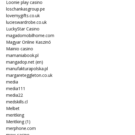
Loonie play casino
loschankasgroup.pe
lovemygifts.co.uk
lucieswardrobe.co.uk
LuckyStar Casino
magadomobilhome.com
Magyar Online Kaszinó
Mainio casino
mamaniabook.pl
mangadop.net (en)
manufakturapolska.pl
margareteggleton.co.uk
media
media111
media22
medskills.cl
Melbet
meritking
Meritking (1)
merphone.com
mew casino