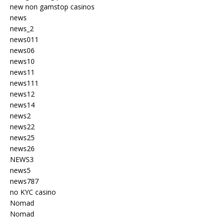
new non gamstop casinos
news
news_2
news011
news06
news10
news11
news111
news12
news14
news2
news22
news25
news26
NEWS3
news5
news787
no KYC casino
Nomad
Nomad