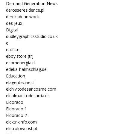
Demand Generation News
derosseresidence.pl
derrickduan.work
des jeux
Digital
dudleygraphicsstudio.co.uk
e
eatfit.es
eboy.store (tr)
ecomenergia.cl
edeka-halmschlag.de
Education
elagentecine.cl
elchivitodesancosme.com
elcolmaditodesarria.es
Eldorado
Eldorado 1
Eldorado 2
elektrikinfo.com
eletrolowcost.pt