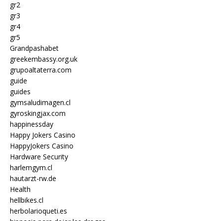
gr2
gr3
gr4
gr5
Grandpashabet
greekembassy.org.uk
grupoaltaterra.com
guide
guides
gymsaludimagen.cl
gyroskingjax.com
happinessday
Happy Jokers Casino
HappyJokers Casino
Hardware Security
harlemgym.cl
hautarzt-rw.de
Health
hellbikes.cl
herbolarioqueti.es