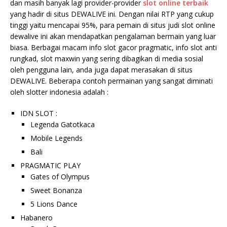
dan masih banyak lagi provider-provider
slot online terbaik
yang hadir di situs DEWALIVE ini. Dengan nilai RTP yang cukup
tinggi yaitu mencapai 95%, para pemain di situs judi slot online
dewalive ini akan mendapatkan pengalaman bermain yang luar
biasa. Berbagai macam info slot gacor pragmatic, info slot anti
rungkad, slot maxwin yang sering dibagikan di media sosial
oleh pengguna lain, anda juga dapat merasakan di situs
DEWALIVE. Beberapa contoh permainan yang sangat diminati
oleh slotter indonesia adalah :
IDN SLOT :
Legenda Gatotkaca
Mobile Legends
Bali
PRAGMATIC PLAY
Gates of Olympus
Sweet Bonanza
5 Lions Dance
Habanero