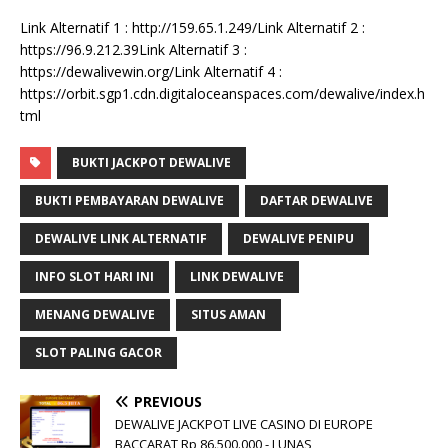
Link Alternatif 1 : http://159.65.1.249/Link Alternatif 2 :
https://96.9.212.39Link Alternatif 3 :
https://dewalivewin.org/Link Alternatif 4 :
https://orbit.sgp1.cdn.digitaloceanspaces.com/dewalive/index.h
tml
BUKTI JACKPOT DEWALIVE
BUKTI PEMBAYARAN DEWALIVE
DAFTAR DEWALIVE
DEWALIVE LINK ALTERNATIF
DEWALIVE PENIPU
INFO SLOT HARI INI
LINK DEWALIVE
MENANG DEWALIVE
SITUS AMAN
SLOT PALING GACOR
PREVIOUS
DEWALIVE JACKPOT LIVE CASINO DI EUROPE
BACCARAT Rp 86.500.000,- LUNAS