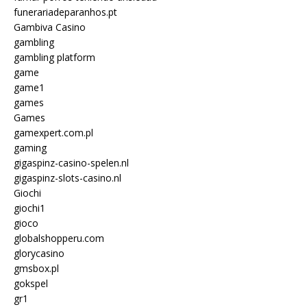
funerariadeparanhos.pt
Gambiva Casino
gambling
gambling platform
game
game1
games
Games
gamexpert.com.pl
gaming
gigaspinz-casino-spelen.nl
gigaspinz-slots-casino.nl
Giochi
giochi1
gioco
globalshopperu.com
glorycasino
gmsbox.pl
gokspel
gr1