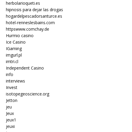
herbolarioqueti.es
hipnosis para dejar las drogas
hogardelpescadorsanturce.es
hotel-renneslesbains.com
httpswww.comchay.de
Hurmio casino
Ice Casino
IGaming
imgurl.pl
imtri.cl
Independent Casino
info
interviews
Invest
isotopegeoscience.org
Jetton
jeu
Jeux
jeux1
jeuxi