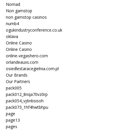
Nomad
Non gamstop
non gamstop casinos
numb4
ogukindustryconference.co.uk
oklava
Online Casino
Online Casino
online-vegashero.com
orlandeauxs.com
osiedlestaracegielnia.com.pl
Our Brands
Our Partners
pack005
pack012_8nqa70vz0rp
pack054_vj6nbsisoh
pack073_1hf4hwtbhpu
page
page13
pages