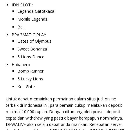
IDN SLOT :
Legenda Gatotkaca
Mobile Legends
Bali
PRAGMATIC PLAY
Gates of Olympus
Sweet Bonanza
5 Lions Dance
Habanero
Bomb Runner
5 Lucky Lions
Koi Gate
Untuk dapat memainkan permainan dalam situs judi online
terbaik di Indonesia ini, para pemain cukup melakukan deposit
minimal 10.000 rupiah. Dengan ditunjang oleh proses deposit
cepat dan withdraw yang pasti dibayar berapapun nominalnya,
DEWALIVE akan selalu dapat anda mainkan. Kecepatan server