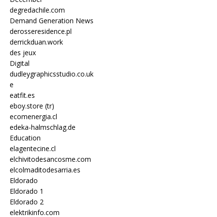
degredachile.com
Demand Generation News
derosseresidence.pl
derrickduan.work
des jeux
Digital
dudleygraphicsstudio.co.uk
e
eatfit.es
eboy.store (tr)
ecomenergia.cl
edeka-halmschlag.de
Education
elagentecine.cl
elchivitodesancosme.com
elcolmaditodesarria.es
Eldorado
Eldorado 1
Eldorado 2
elektrikinfo.com