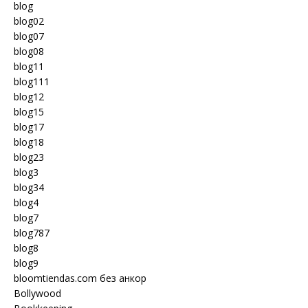
blog
blog02
blog07
blog08
blog11
blog111
blog12
blog15
blog17
blog18
blog23
blog3
blog34
blog4
blog7
blog787
blog8
blog9
bloomtiendas.com без анкор
Bollywood