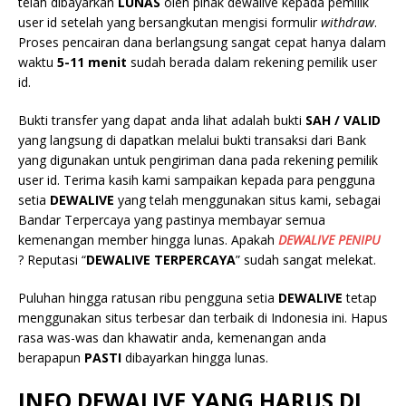
telah dibayarkan
LUNAS
oleh pihak dewalive kepada pemilik
user id setelah yang bersangkutan mengisi formulir
withdraw
.
Proses pencairan dana berlangsung sangat cepat hanya dalam
waktu
5-11 menit
sudah berada dalam rekening pemilik user
id.
Bukti transfer yang dapat anda lihat adalah bukti
SAH / VALID
yang langsung di dapatkan melalui bukti transaksi dari Bank
yang digunakan untuk pengiriman dana pada rekening pemilik
user id. Terima kasih kami sampaikan kepada para pengguna
setia
DEWALIVE
yang telah menggunakan situs kami, sebagai
Bandar Terpercaya yang pastinya membayar semua
kemenangan member hingga lunas. Apakah
DEWALIVE
PENIPU
? Reputasi “
DEWALIVE
TERPERCAYA
” sudah sangat melekat.
Puluhan hingga ratusan ribu pengguna setia
DEWALIVE
tetap
menggunakan situs terbesar dan terbaik di Indonesia ini. Hapus
rasa was-was dan khawatir anda, kemenangan anda
berapapun
PASTI
dibayarkan hingga lunas.
INFO DEWALIVE
YANG HARUS DI