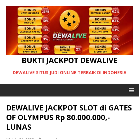
BUKTI JACKPOT DEWALIVE
DEWALIVE SITUS JUDI ONLINE TERBAIK DI INDONESIA
DEWALIVE JACKPOT SLOT di GATES
OF OLYMPUS Rp 80.000.000,-
LUNAS