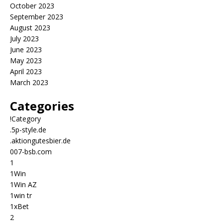
October 2023
September 2023
August 2023
July 2023
June 2023
May 2023
April 2023
March 2023
Categories
!Category
.5p-style.de
.aktiongutesbier.de
007-bsb.com
1
1Win
1Win AZ
1win tr
1xBet
2