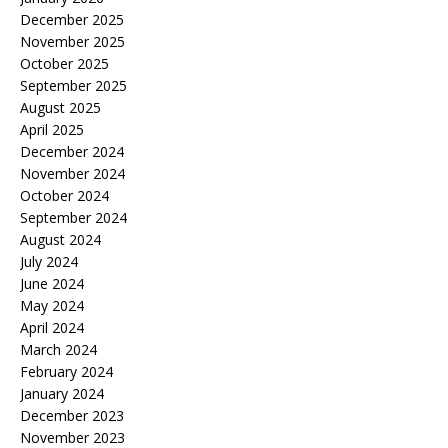
December 2025
November 2025
October 2025
September 2025
August 2025
April 2025
December 2024
November 2024
October 2024
September 2024
August 2024
July 2024
June 2024
May 2024
April 2024
March 2024
February 2024
January 2024
December 2023
November 2023