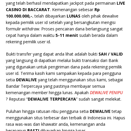
yang telah berhasil mendapatkan jackpot pada permainan
LIVE
CASINO DI BACCARAT
. Kemenangan sebesar
Rp
100.000.000,-.
telah dibayarkan
LUNAS
oleh pihak dewalive
kepada pemilik user id setelah yang bersangkutan mengisi
formulir
withdraw
. Proses pencairan dana berlangsung sangat
cepat hanya dalam waktu
5-11 menit
sudah berada dalam
rekening pemilik user id.
Bukti transfer yang dapat anda lihat adalah bukti
SAH / VALID
yang langsung di dapatkan melalui bukti transaksi dari Bank
yang digunakan untuk pengiriman dana pada rekening pemilik
user id. Terima kasih kami sampaikan kepada para pengguna
setia
DEWALIVE
yang telah menggunakan situs kami, sebagai
Bandar Terpercaya yang pastinya membayar semua
kemenangan member hingga lunas. Apakah
DEWALIVE
PENIPU
? Reputasi “
DEWALIVE
TERPERCAYA
” sudah sangat melekat.
Puluhan hingga ratusan ribu pengguna setia
DEWALIVE
tetap
menggunakan situs terbesar dan terbaik di Indonesia ini. Hapus
rasa was-was dan khawatir anda, kemenangan anda
berapapun
PASTI
dibayarkan hingga lunas.