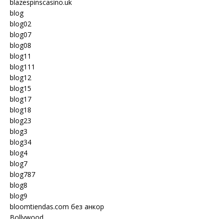
blazespinscasino.uk
blog
blog02
blog07
blog08
blog11
blog111
blog12
blog15
blog17
blog18
blog23
blog3
blog34
blog4
blog7
blog787
blog8
blog9
bloomtiendas.com без анкор
Bollywood