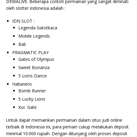
DEWALIVE. Beberapa contoh permainan yang sangat diminati
oleh slotter indonesia adalah :
IDN SLOT :
Legenda Gatotkaca
Mobile Legends
Bali
PRAGMATIC PLAY
Gates of Olympus
Sweet Bonanza
5 Lions Dance
Habanero
Bomb Runner
5 Lucky Lions
Koi Gate
Untuk dapat memainkan permainan dalam situs judi online
terbaik di Indonesia ini, para pemain cukup melakukan deposit
minimal 10.000 rupiah. Dengan ditunjang oleh proses deposit