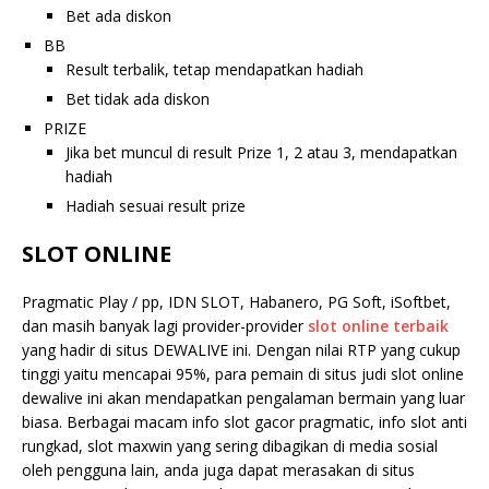
Bet ada diskon
BB
Result terbalik, tetap mendapatkan hadiah
Bet tidak ada diskon
PRIZE
Jika bet muncul di result Prize 1, 2 atau 3, mendapatkan
hadiah
Hadiah sesuai result prize
SLOT ONLINE
Pragmatic Play / pp, IDN SLOT, Habanero, PG Soft, iSoftbet,
dan masih banyak lagi provider-provider
slot online terbaik
yang hadir di situs DEWALIVE ini. Dengan nilai RTP yang cukup
tinggi yaitu mencapai 95%, para pemain di situs judi slot online
dewalive ini akan mendapatkan pengalaman bermain yang luar
biasa. Berbagai macam info slot gacor pragmatic, info slot anti
rungkad, slot maxwin yang sering dibagikan di media sosial
oleh pengguna lain, anda juga dapat merasakan di situs