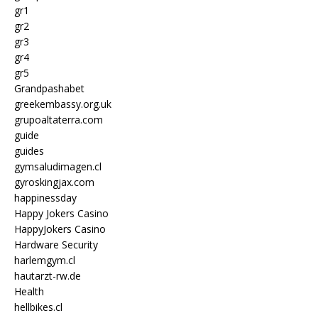
gr1
gr2
gr3
gr4
gr5
Grandpashabet
greekembassy.org.uk
grupoaltaterra.com
guide
guides
gymsaludimagen.cl
gyroskingjax.com
happinessday
Happy Jokers Casino
HappyJokers Casino
Hardware Security
harlemgym.cl
hautarzt-rw.de
Health
hellbikes.cl