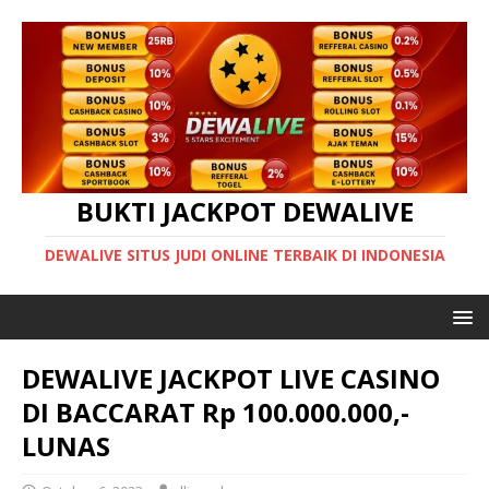
BUKTI JACKPOT DEWALIVE
DEWALIVE SITUS JUDI ONLINE TERBAIK DI INDONESIA
DEWALIVE JACKPOT LIVE CASINO
DI BACCARAT Rp 100.000.000,-
LUNAS