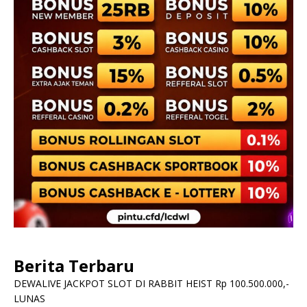
Berita Terbaru
DEWALIVE JACKPOT SLOT DI RABBIT HEIST Rp 100.500.000,-
LUNAS