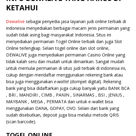
KETAHUI
Dewalive
sebagai penyedia jasa layanan judi online terbaik di
indonesia menyediakan berbagai macam jenis permainan yang
sudah tidak asing bagi masyarakat Indonesia. Situs ini
menyediakan permainan Togel Online terbaik dan juga Slot
Online terlengkap. Selain togel online dan slot online,
DEWALIVE juga menyediakan permainan Casino Online yang
tidak kalah seru dan mudah untuk dimainkan. Sangat mudah
untuk memulai permainan di situs judi terbaik di indonesia ini,
cukup dengan mendaftar menggunakan rekening bank atau
bisa juga menggunakan
e-wallet
(dompet digital). Rekening
bank yang bisa didaftarkan juga cukup banyak yaitu BANK BCA
, BRI , MANDIRI , CIMB , PANIN , SINARMAS , BSI , JENIUS ,
MAYBANK , MEGA , PERMATA dan untuk e-wallet bisa
menggunakan DANA, GOPAY, OVO. Selain dari bank yang
sudah disebutkan, deposit juga bisa melalui metode QRIS
(scan barcode).
TOGEL ONLINE