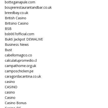
botteganapule.com
boujeerestaurantandbar.co.uk
breedbay.co.uk
British Casino
Britsino Casino
BSB
bsb007official.com
Bukti Jackpot DEWALIVE
Business News
Bust
cabellomagico.co
calculatupromedio.cl
campathome.org.uk
camposchicken.pe
caragordacantina.co.uk
casino
CASINO
casino
Casino
Casino Bonus