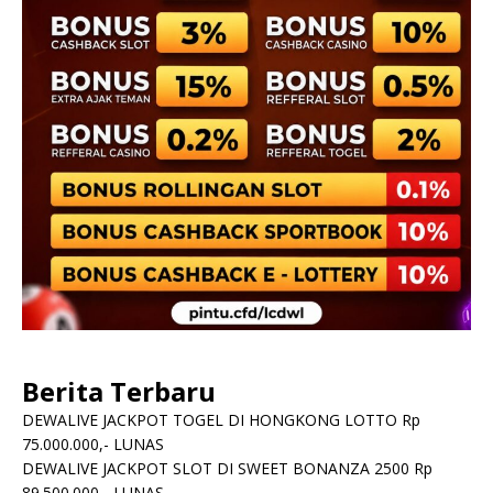
Berita Terbaru
DEWALIVE JACKPOT TOGEL DI HONGKONG LOTTO Rp
75.000.000,- LUNAS
DEWALIVE JACKPOT SLOT DI SWEET BONANZA 2500 Rp
89.500.000,- LUNAS