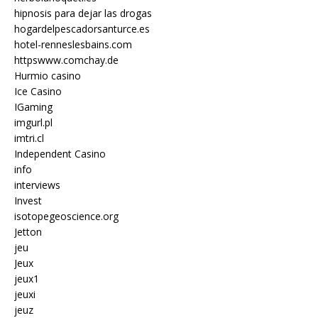
hipnosis para dejar las drogas
hogardelpescadorsanturce.es
hotel-renneslesbains.com
httpswww.comchay.de
Hurmio casino
Ice Casino
IGaming
imgurl.pl
imtri.cl
Independent Casino
info
interviews
Invest
isotopegeoscience.org
Jetton
jeu
Jeux
jeux1
jeuxi
jeuz