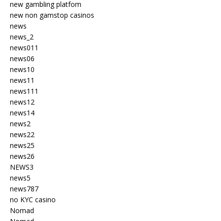
new gambling platfom
new non gamstop casinos
news
news_2
news011
news06
news10
news11
news111
news12
news14
news2
news22
news25
news26
NEWS3
news5
news787
no KYC casino
Nomad