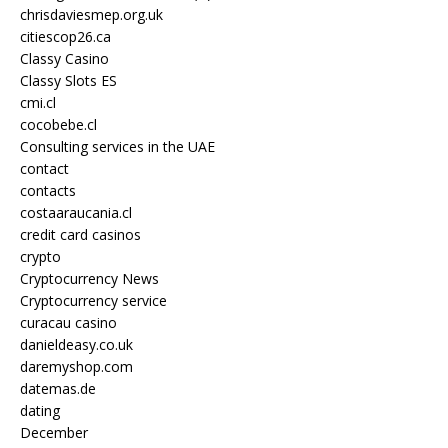
chrisdaviesmep.org.uk
citiescop26.ca
Classy Casino
Classy Slots ES
cmi.cl
cocobebe.cl
Consulting services in the UAE
contact
contacts
costaaraucania.cl
credit card casinos
crypto
Cryptocurrency News
Cryptocurrency service
curacau casino
danieldeasy.co.uk
daremyshop.com
datemas.de
dating
December