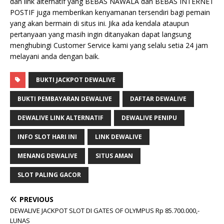
dan link alternatif yang BEBAS NAWALA dan BEBAS INTERNET
POSTIF juga memberikan kenyamanan tersendiri bagi pemain
yang akan bermain di situs ini. Jika ada kendala ataupun
pertanyaan yang masih ingin ditanyakan dapat langsung
menghubingi Customer Service kami yang selalu setia 24 jam
melayani anda dengan baik.
BUKTI JACKPOT DEWALIVE
BUKTI PEMBAYARAN DEWALIVE
DAFTAR DEWALIVE
DEWALIVE LINK ALTERNATIF
DEWALIVE PENIPU
INFO SLOT HARI INI
LINK DEWALIVE
MENANG DEWALIVE
SITUS AMAN
SLOT PALING GACOR
PREVIOUS
DEWALIVE JACKPOT SLOT DI GATES OF OLYMPUS Rp 85.700.000,-
LUNAS