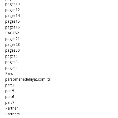
pages10
pages12
pages14
pages15
pages16
PAGES2
pages21
pages28
pages30
pages6
pages8
pagess
Pars
parsomenedebiyat.com (tr)
part2
part5
part6
part7
Partner
Partners