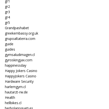
gr1
gr2
gr3
gr4
gr5
Grandpashabet
greekembassy.org.uk
grupoaltaterra.com
guide
guides
gymsaludimagen.cl
gyroskingjax.com
happinessday
Happy Jokers Casino
HappyJokers Casino
Hardware Security
harlemgym.cl
hautarzt-rw.de
Health
hellbikes.cl
herbolarioqueti.es