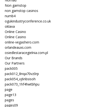
Nomad
Non gamstop
non gamstop casinos
numb4
ogukindustryconference.co.uk
oklava
Online Casino
Online Casino
online-vegashero.com
orlandeauxs.com
osiedlestaracegielnia.com.pl
Our Brands
Our Partners
pack005
pack012_8nqa70vz0rp
pack054_vj6nbsisoh
pack073_1hf4hwtbhpu
page
page13
pages
pages09