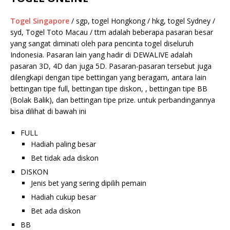
Togel Singapore
/ sgp, togel Hongkong / hkg, togel Sydney /
syd, Togel Toto Macau / ttm adalah beberapa pasaran besar
yang sangat diminati oleh para pencinta togel diseluruh
Indonesia. Pasaran lain yang hadir di DEWALIVE adalah
pasaran 3D, 4D dan juga 5D. Pasaran-pasaran tersebut juga
dilengkapi dengan tipe bettingan yang beragam, antara lain
bettingan tipe full, bettingan tipe diskon, , bettingan tipe BB
(Bolak Balik), dan bettingan tipe prize. untuk perbandingannya
bisa dilihat di bawah ini
FULL
Hadiah paling besar
Bet tidak ada diskon
DISKON
Jenis bet yang sering dipilih pemain
Hadiah cukup besar
Bet ada diskon
BB