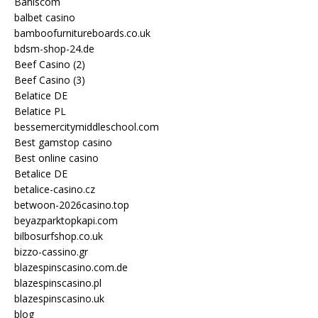
Bahiscom
balbet casino
bamboofurnitureboards.co.uk
bdsm-shop-24.de
Beef Casino (2)
Beef Casino (3)
Belatice DE
Belatice PL
bessemercitymiddleschool.com
Best gamstop casino
Best online casino
Betalice DE
betalice-casino.cz
betwoon-2026casino.top
beyazparktopkapi.com
bilbosurfshop.co.uk
bizzo-cassino.gr
blazespinscasino.com.de
blazespinscasino.pl
blazespinscasino.uk
blog