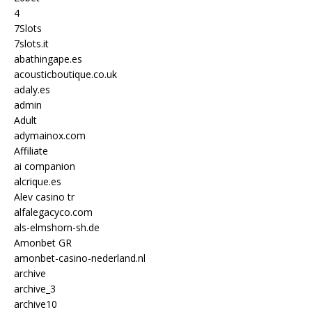
4
7Slots
7slots.it
abathingape.es
acousticboutique.co.uk
adaly.es
admin
Adult
adymainox.com
Affiliate
ai companion
alcrique.es
Alev casino tr
alfalegacyco.com
als-elmshorn-sh.de
Amonbet GR
amonbet-casino-nederland.nl
archive
archive_3
archive10