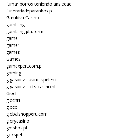
fumar porros teniendo ansiedad
funerariadeparanhos.pt
Gambiva Casino
gambling
gambling platform
game
game1
games
Games
gamexpert.com.pl
gaming
gigaspinz-casino-spelen.nl
gigaspinz-slots-casino.nl
Giochi
giochi1
gioco
globalshopperu.com
glorycasino
gmsbox.pl
gokspel