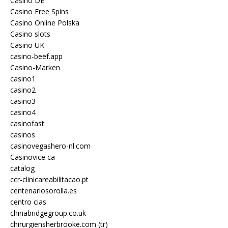
Casino DE
Casino Free Spins
Casino Online Polska
Casino slots
Casino UK
casino-beef.app
Casino-Marken
casino1
casino2
casino3
casino4
casinofast
casinos
casinovegashero-nl.com
Casinovice ca
catalog
ccr-clinicareabilitacao.pt
centenariosorolla.es
centro cias
chinabridgegroup.co.uk
chirurgiensherbrooke.com (tr)