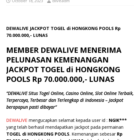
October 18, 2023
dliveadm
DEWALIVE JACKPOT TOGEL di HONGKONG POOLS Rp
70.000.000,- LUNAS
MEMBER DEWALIVE MENERIMA
PELUNASAN KEMENANGAN
JACKPOT TOGEL di HONGKONG
POOLS Rp 70.000.000,- LUNAS
“
DEWALIVE
Situs Togel Online, Casino Online, Slot Online Terbaik,
Terpercaya, Terbesar dan Terlengkap di Indonesia – Jackpot
berapapun pasti dibayar”
DEWALIVE
mengucapkan selamat kepada user id :
NGIK***
yang telah berhasil mendapatkan jackpot pada permainan
TOGEL di HONGKONG POOLS
. Kemenangan sebesar
Rp