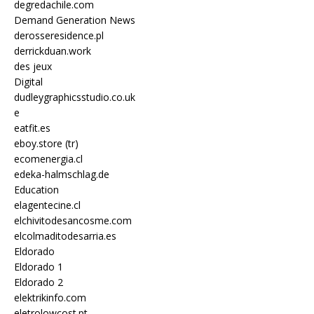
degredachile.com
Demand Generation News
derosseresidence.pl
derrickduan.work
des jeux
Digital
dudleygraphicsstudio.co.uk
e
eatfit.es
eboy.store (tr)
ecomenergia.cl
edeka-halmschlag.de
Education
elagentecine.cl
elchivitodesancosme.com
elcolmaditodesarria.es
Eldorado
Eldorado 1
Eldorado 2
elektrikinfo.com
eletrolowcost.pt