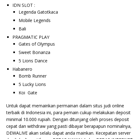
IDN SLOT :
Legenda Gatotkaca
Mobile Legends
Bali
PRAGMATIC PLAY
Gates of Olympus
Sweet Bonanza
5 Lions Dance
Habanero
Bomb Runner
5 Lucky Lions
Koi Gate
Untuk dapat memainkan permainan dalam situs judi online
terbaik di Indonesia ini, para pemain cukup melakukan deposit
minimal 10.000 rupiah. Dengan ditunjang oleh proses deposit
cepat dan withdraw yang pasti dibayar berapapun nominalnya,
DEWALIVE akan selalu dapat anda mainkan. Kecepatan server