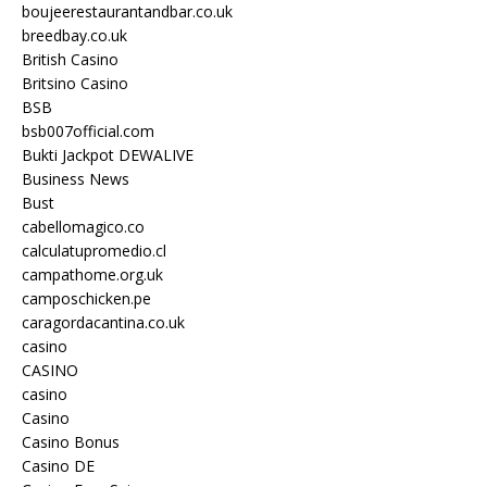
boujeerestaurantandbar.co.uk
breedbay.co.uk
British Casino
Britsino Casino
BSB
bsb007official.com
Bukti Jackpot DEWALIVE
Business News
Bust
cabellomagico.co
calculatupromedio.cl
campathome.org.uk
camposchicken.pe
caragordacantina.co.uk
casino
CASINO
casino
Casino
Casino Bonus
Casino DE