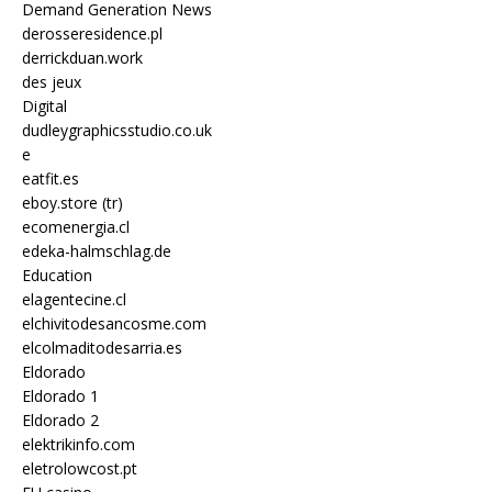
Demand Generation News
derosseresidence.pl
derrickduan.work
des jeux
Digital
dudleygraphicsstudio.co.uk
e
eatfit.es
eboy.store (tr)
ecomenergia.cl
edeka-halmschlag.de
Education
elagentecine.cl
elchivitodesancosme.com
elcolmaditodesarria.es
Eldorado
Eldorado 1
Eldorado 2
elektrikinfo.com
eletrolowcost.pt