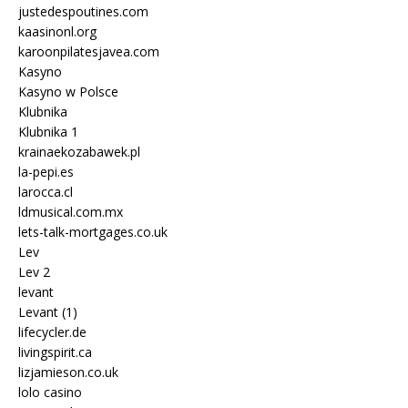
justedespoutines.com
kaasinonl.org
karoonpilatesjavea.com
Kasyno
Kasyno w Polsce
Klubnika
Klubnika 1
krainaekozabawek.pl
la-pepi.es
larocca.cl
ldmusical.com.mx
lets-talk-mortgages.co.uk
Lev
Lev 2
levant
Levant (1)
lifecycler.de
livingspirit.ca
lizjamieson.co.uk
lolo casino