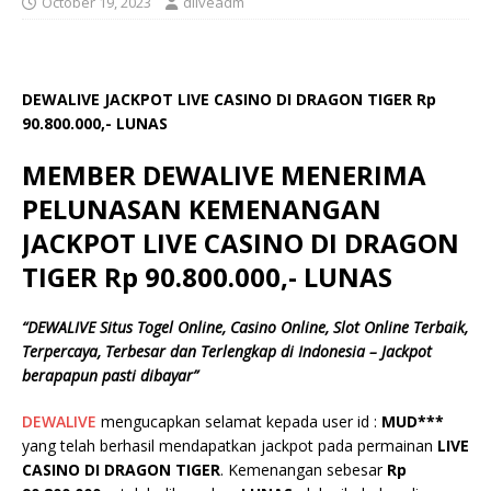
October 19, 2023
dliveadm
DEWALIVE JACKPOT LIVE CASINO DI DRAGON TIGER Rp
90.800.000,- LUNAS
MEMBER DEWALIVE MENERIMA
PELUNASAN KEMENANGAN
JACKPOT LIVE CASINO DI DRAGON
TIGER Rp 90.800.000,- LUNAS
“
DEWALIVE
Situs Togel Online, Casino Online, Slot Online Terbaik,
Terpercaya, Terbesar dan Terlengkap di Indonesia – Jackpot
berapapun pasti dibayar”
DEWALIVE
mengucapkan selamat kepada user id :
MUD***
yang telah berhasil mendapatkan jackpot pada permainan
LIVE
CASINO DI DRAGON TIGER
. Kemenangan sebesar
Rp