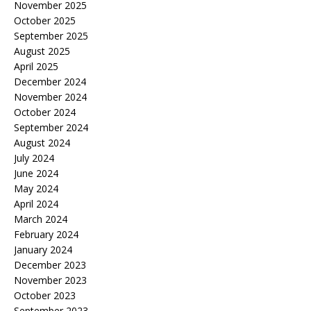
November 2025
October 2025
September 2025
August 2025
April 2025
December 2024
November 2024
October 2024
September 2024
August 2024
July 2024
June 2024
May 2024
April 2024
March 2024
February 2024
January 2024
December 2023
November 2023
October 2023
September 2023