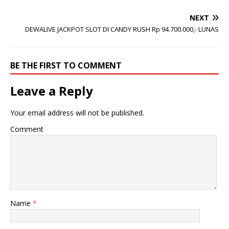
NEXT
DEWALIVE JACKPOT SLOT DI CANDY RUSH Rp 94.700.000,- LUNAS
BE THE FIRST TO COMMENT
Leave a Reply
Your email address will not be published.
Comment
Name
*