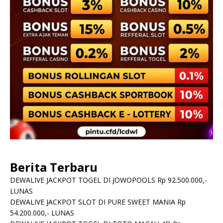
Berita Terbaru
DEWALIVE JACKPOT TOGEL DI JOWOPOOLS Rp 92.500.000,-
LUNAS
DEWALIVE JACKPOT SLOT DI PURE SWEET MANIA Rp
54.200.000,- LUNAS