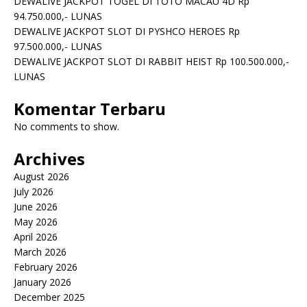
DEWALIVE JACKPOT TOGEL DI TOTO MACAU 4D Rp
94.750.000,- LUNAS
DEWALIVE JACKPOT SLOT DI PYSHCO HEROES Rp
97.500.000,- LUNAS
DEWALIVE JACKPOT SLOT DI RABBIT HEIST Rp 100.500.000,-
LUNAS
Komentar Terbaru
No comments to show.
Archives
August 2026
July 2026
June 2026
May 2026
April 2026
March 2026
February 2026
January 2026
December 2025