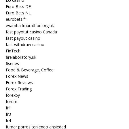
EU casino
Euro Bets DE
Euro Bets NL
eurobets.fr
eyamhalfmarathon.org.uk
fast payotut casino Canada
fast payout casino
fast withdraw casino
FinTech
firelaboratory.uk
fiser.es
Food & Beverage, Coffee
Forex News
Forex Reviews
Forex Trading
forexby
forum
fr1
fr3
fr4
fumar porros teniendo ansiedad