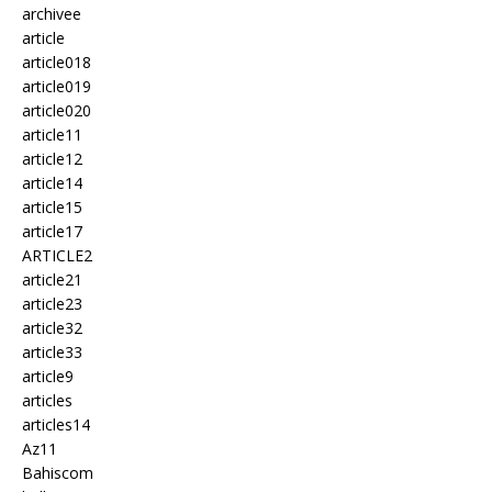
archivee
article
article018
article019
article020
article11
article12
article14
article15
article17
ARTICLE2
article21
article23
article32
article33
article9
articles
articles14
Az11
Bahiscom