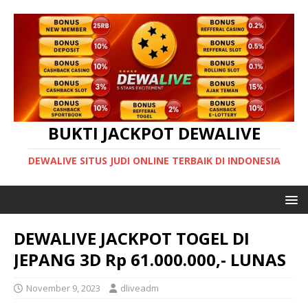
BUKTI JACKPOT DEWALIVE
DEWALIVE SITUS JUDI ONLINE TERBAIK DI INDONESIA
DEWALIVE JACKPOT TOGEL DI
JEPANG 3D Rp 61.000.000,- LUNAS
November 9, 2023
dliveadm