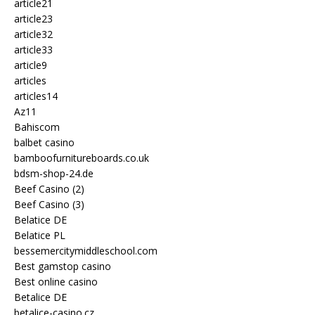
article21
article23
article32
article33
article9
articles
articles14
Az11
Bahiscom
balbet casino
bamboofurnitureboards.co.uk
bdsm-shop-24.de
Beef Casino (2)
Beef Casino (3)
Belatice DE
Belatice PL
bessemercitymiddleschool.com
Best gamstop casino
Best online casino
Betalice DE
betalice-casino.cz