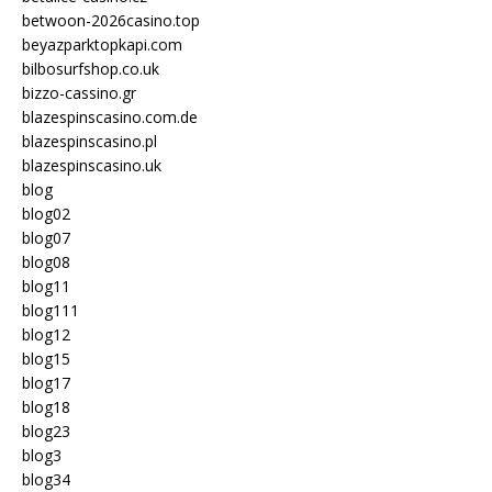
betwoon-2026casino.top
beyazparktopkapi.com
bilbosurfshop.co.uk
bizzo-cassino.gr
blazespinscasino.com.de
blazespinscasino.pl
blazespinscasino.uk
blog
blog02
blog07
blog08
blog11
blog111
blog12
blog15
blog17
blog18
blog23
blog3
blog34