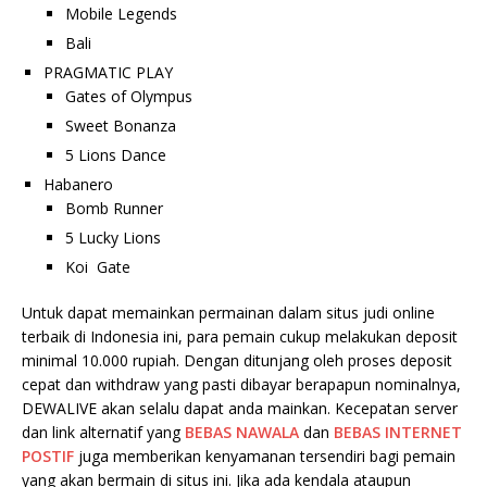
Mobile Legends
Bali
PRAGMATIC PLAY
Gates of Olympus
Sweet Bonanza
5 Lions Dance
Habanero
Bomb Runner
5 Lucky Lions
Koi Gate
Untuk dapat memainkan permainan dalam situs judi online
terbaik di Indonesia ini, para pemain cukup melakukan deposit
minimal 10.000 rupiah. Dengan ditunjang oleh proses deposit
cepat dan withdraw yang pasti dibayar berapapun nominalnya,
DEWALIVE akan selalu dapat anda mainkan. Kecepatan server
dan link alternatif yang
BEBAS NAWALA
dan
BEBAS INTERNET
POSTIF
juga memberikan kenyamanan tersendiri bagi pemain
yang akan bermain di situs ini. Jika ada kendala ataupun