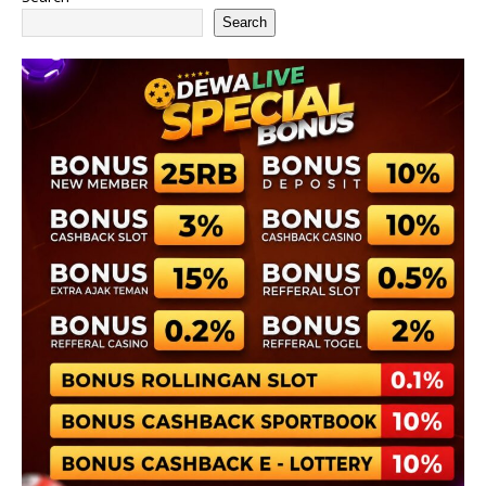
Search