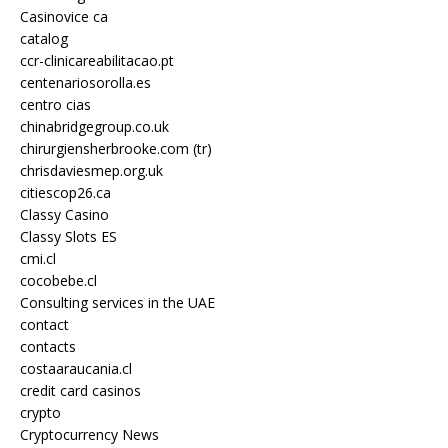
Casinovice ca
catalog
ccr-clinicareabilitacao.pt
centenariosorolla.es
centro cias
chinabridgegroup.co.uk
chirurgiensherbrooke.com (tr)
chrisdaviesmep.org.uk
citiescop26.ca
Classy Casino
Classy Slots ES
cmi.cl
cocobebe.cl
Consulting services in the UAE
contact
contacts
costaaraucania.cl
credit card casinos
crypto
Cryptocurrency News