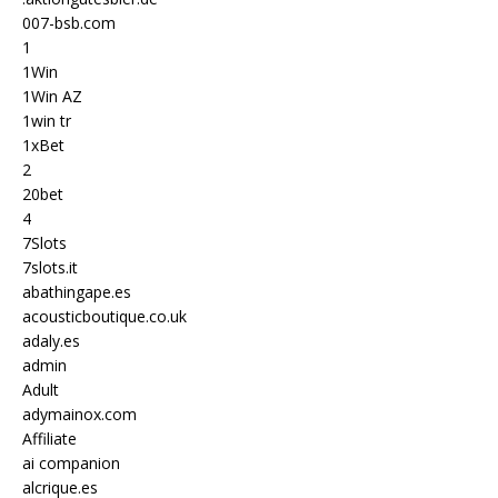
007-bsb.com
1
1Win
1Win AZ
1win tr
1xBet
2
20bet
4
7Slots
7slots.it
abathingape.es
acousticboutique.co.uk
adaly.es
admin
Adult
adymainox.com
Affiliate
ai companion
alcrique.es