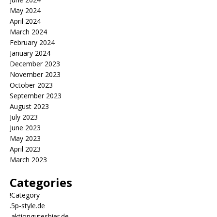
May 2024
April 2024
March 2024
February 2024
January 2024
December 2023
November 2023
October 2023
September 2023
August 2023
July 2023
June 2023
May 2023
April 2023
March 2023
Categories
!Category
.5p-style.de
.aktiongutesbier.de