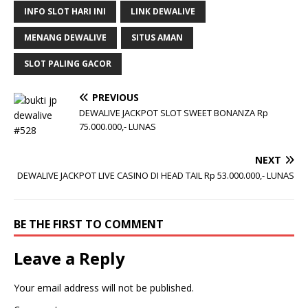
INFO SLOT HARI INI
LINK DEWALIVE
MENANG DEWALIVE
SITUS AMAN
SLOT PALING GACOR
PREVIOUS
DEWALIVE JACKPOT SLOT SWEET BONANZA Rp
75.000.000,- LUNAS
NEXT
DEWALIVE JACKPOT LIVE CASINO DI HEAD TAIL Rp 53.000.000,- LUNAS
BE THE FIRST TO COMMENT
Leave a Reply
Your email address will not be published.