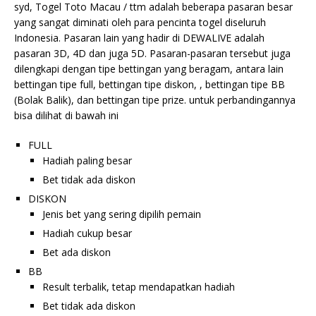
syd, Togel Toto Macau / ttm adalah beberapa pasaran besar
yang sangat diminati oleh para pencinta togel diseluruh
Indonesia. Pasaran lain yang hadir di DEWALIVE adalah
pasaran 3D, 4D dan juga 5D. Pasaran-pasaran tersebut juga
dilengkapi dengan tipe bettingan yang beragam, antara lain
bettingan tipe full, bettingan tipe diskon, , bettingan tipe BB
(Bolak Balik), dan bettingan tipe prize. untuk perbandingannya
bisa dilihat di bawah ini
FULL
Hadiah paling besar
Bet tidak ada diskon
DISKON
Jenis bet yang sering dipilih pemain
Hadiah cukup besar
Bet ada diskon
BB
Result terbalik, tetap mendapatkan hadiah
Bet tidak ada diskon