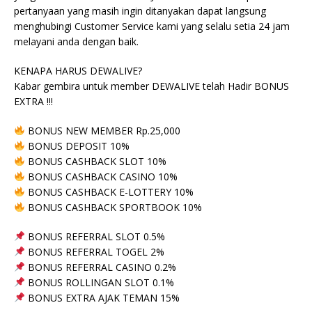
pertanyaan yang masih ingin ditanyakan dapat langsung
menghubingi Customer Service kami yang selalu setia 24 jam
melayani anda dengan baik.
KENAPA HARUS DEWALIVE?
Kabar gembira untuk member DEWALIVE telah Hadir BONUS
EXTRA !!!
BONUS NEW MEMBER Rp.25,000
BONUS DEPOSIT 10%
BONUS CASHBACK SLOT 10%
BONUS CASHBACK CASINO 10%
BONUS CASHBACK E-LOTTERY 10%
BONUS CASHBACK SPORTBOOK 10%
BONUS REFERRAL SLOT 0.5%
BONUS REFERRAL TOGEL 2%
BONUS REFERRAL CASINO 0.2%
BONUS ROLLINGAN SLOT 0.1%
BONUS EXTRA AJAK TEMAN 15%