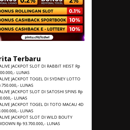
rita Terbaru
LIVE JACKPOT SLOT DI RABBIT HEIST Rp
500.000,- LUNAS
LIVE JACKPOT TOGEL DI SYDNEY LOTTO
0.750.000,- LUNAS
LIVE JACKPOT SLOT DI SATOSHI SPINS Rp
00.000,- LUNAS
LIVE JACKPOT TOGEL DI TOTO MACAU 4D
8.000.000,- LUNAS
LIVE JACKPOT SLOT DI WILD BOUTY
DOWN Rp 93.700.000,- LUNAS