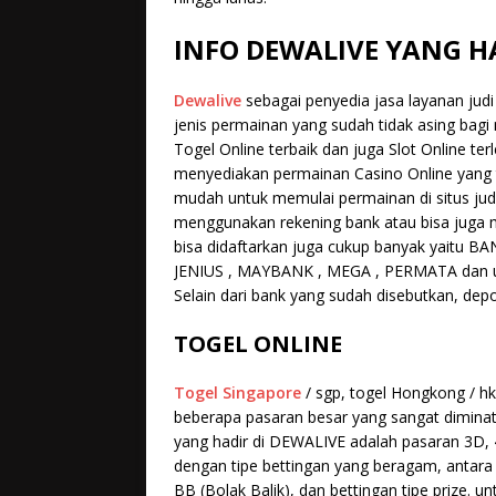
INFO DEWALIVE
YANG H
Dewalive
sebagai penyedia jasa layanan jud
jenis permainan yang sudah tidak asing bagi
Togel Online terbaik dan juga Slot Online ter
menyediakan permainan Casino Online yang 
mudah untuk memulai permainan di situs judi
menggunakan rekening bank atau bisa jug
bisa didaftarkan juga cukup banyak yaitu B
JENIUS , MAYBANK , MEGA , PERMATA dan u
Selain dari bank yang sudah disebutkan, depo
TOGEL ONLINE
Togel Singapore
/ sgp, togel Hongkong / hk
beberapa pasaran besar yang sangat diminati 
yang hadir di DEWALIVE adalah pasaran 3D, 
dengan tipe bettingan yang beragam, antara lai
BB (Bolak Balik), dan bettingan tipe prize. un