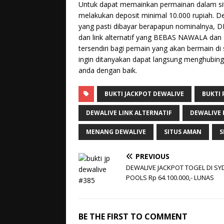
Untuk dapat memainkan permainan dalam situs
melakukan deposit minimal 10.000 rupiah. D
yang pasti dibayar berapapun nominalnya, D
dan link alternatif yang BEBAS NAWALA d
tersendiri bagi pemain yang akan bermain di 
ingin ditanyakan dapat langsung menghubingi
anda dengan baik.
BUKTI JACKPOT DEWALIVE
BUKTI
DEWALIVE LINK ALTERNATIF
DEWALIVE 
MENANG DEWALIVE
SITUS AMAN
S
PREVIOUS
DEWALIVE JACKPOT TOGEL DI SY
POOLS Rp 64.100.000,- LUNAS
BE THE FIRST TO COMMENT