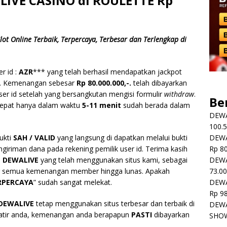
LIVE CASINO di ROULETTE Rp
Slot Online Terbaik, Terpercaya, Terbesar dan Terlengkap di
r id :
AZR
*** yang telah berhasil mendapatkan jackpot
. Kemenangan sebesar
Rp 80.000.000,-.
telah dibayarkan
ser id setelah yang bersangkutan mengisi formulir
withdraw
.
Be
cepat hanya dalam waktu
5-11 menit
sudah berada dalam
DEWA
100.
bukti
SAH / VALID
yang langsung di dapatkan melalui bukti
DEWA
giriman dana pada rekening pemilik user id. Terima kasih
Rp 8
a
DEWALIVE
yang telah menggunakan situs kami, sebagai
DEWA
r semua kemenangan member hingga lunas. Apakah
73.0
RPERCAYA
” sudah sangat melekat.
DEWA
Rp 9
DEWALIVE
tetap menggunakan situs terbesar dan terbaik di
DEWA
watir anda, kemenangan anda berapapun
PASTI
dibayarkan
SHOW