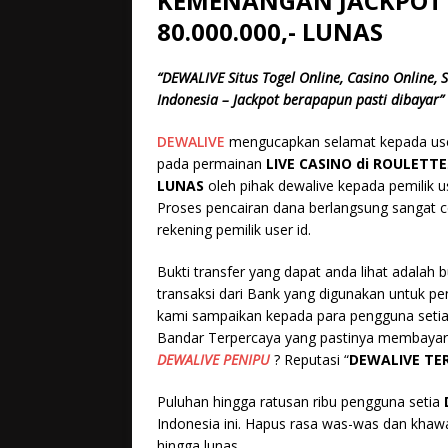
KEMENANGAN
JACKPOT 
80.000.000,- LUNAS
“
DEWALIVE
Situs Togel Online, Casino Online, 
Indonesia – Jackpot berapapun pasti dibayar”
DEWALIVE
mengucapkan selamat kepada use
pada permainan
LIVE CASINO di ROULETTE
LUNAS
oleh pihak dewalive kepada pemilik u
Proses pencairan dana berlangsung sangat 
rekening pemilik user id.
Bukti transfer yang dapat anda lihat adalah 
transaksi dari Bank yang digunakan untuk pen
kami sampaikan kepada para pengguna seti
Bandar Terpercaya yang pastinya membaya
DEWALIVE
PENIPU
? Reputasi “
DEWALIVE
TE
Puluhan hingga ratusan ribu pengguna setia
Indonesia ini. Hapus rasa was-was dan kha
hingga lunas.