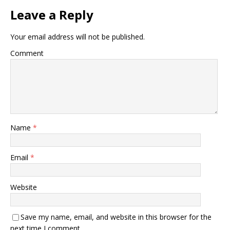
Leave a Reply
Your email address will not be published.
Comment
Name
*
Email
*
Website
Save my name, email, and website in this browser for the
next time I comment.