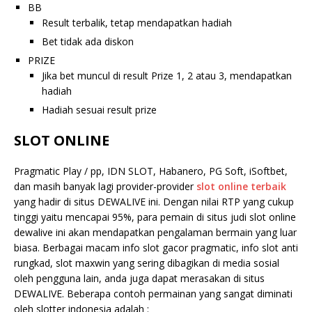
BB
Result terbalik, tetap mendapatkan hadiah
Bet tidak ada diskon
PRIZE
Jika bet muncul di result Prize 1, 2 atau 3, mendapatkan
hadiah
Hadiah sesuai result prize
SLOT ONLINE
Pragmatic Play / pp, IDN SLOT, Habanero, PG Soft, iSoftbet,
dan masih banyak lagi provider-provider
slot online terbaik
yang hadir di situs DEWALIVE ini. Dengan nilai RTP yang cukup
tinggi yaitu mencapai 95%, para pemain di situs judi slot online
dewalive ini akan mendapatkan pengalaman bermain yang luar
biasa. Berbagai macam info slot gacor pragmatic, info slot anti
rungkad, slot maxwin yang sering dibagikan di media sosial
oleh pengguna lain, anda juga dapat merasakan di situs
DEWALIVE. Beberapa contoh permainan yang sangat diminati
oleh slotter indonesia adalah :