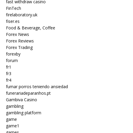
fast withdraw casino
FinTech
firelaboratory.uk
fiser.es
Food & Beverage, Coffee
Forex News
Forex Reviews
Forex Trading
forexby
forum
fr1
fr3
fr4
fumar porros teniendo ansiedad
funerariadeparanhos.pt
Gambiva Casino
gambling
gambling platform
game
game1
games