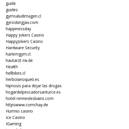
guide
guides
gymsaludimagen.cl
gyroskingjax.com
happinessday
Happy Jokers Casino
HappyJokers Casino
Hardware Security
harlemgym.cl
hautarzt-rw.de
Health
hellbikes.cl
herbolarioqueti.es
hipnosis para dejar las drogas
hogardelpescadorsanturce.es
hotel-renneslesbains.com
httpswww.comchay.de
Hurmio casino
Ice Casino
IGaming