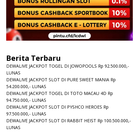
Berita Terbaru
DEWALIVE JACKPOT TOGEL DI JOWOPOOLS Rp 92.500.000,-
LUNAS
DEWALIVE JACKPOT SLOT DI PURE SWEET MANIA Rp
54.200.000,- LUNAS
DEWALIVE JACKPOT TOGEL DI TOTO MACAU 4D Rp
94.750.000,- LUNAS
DEWALIVE JACKPOT SLOT DI PYSHCO HEROES Rp
97.500.000,- LUNAS
DEWALIVE JACKPOT SLOT DI RABBIT HEIST Rp 100.500.000,-
LUNAS