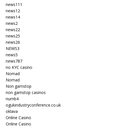
news111
news12
news14
news2
news22
news25
news26
NEWS3
news5
news787
no KYC casino
Nomad
Nomad
Non gamstop
non gamstop casinos
numb4
ogukindustryconference.co.uk
oklava
Online Casino
Online Casino