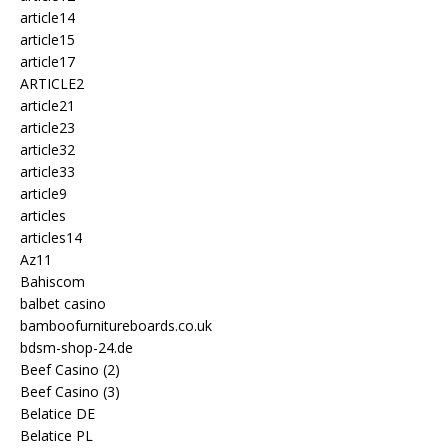
article14
article15
article17
ARTICLE2
article21
article23
article32
article33
article9
articles
articles14
Az11
Bahiscom
balbet casino
bamboofurnitureboards.co.uk
bdsm-shop-24.de
Beef Casino (2)
Beef Casino (3)
Belatice DE
Belatice PL