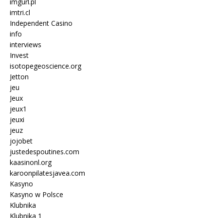
imgurl.pl
imtri.cl
Independent Casino
info
interviews
Invest
isotopegeoscience.org
Jetton
jeu
Jeux
jeux1
jeuxi
jeuz
jojobet
justedespoutines.com
kaasinonl.org
karoonpilatesjavea.com
Kasyno
Kasyno w Polsce
Klubnika
Klubnika 1