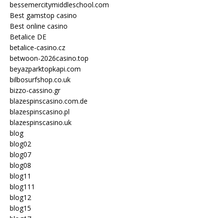
bessemercitymiddleschool.com
Best gamstop casino
Best online casino
Betalice DE
betalice-casino.cz
betwoon-2026casino.top
beyazparktopkapi.com
bilbosurfshop.co.uk
bizzo-cassino.gr
blazespinscasino.com.de
blazespinscasino.pl
blazespinscasino.uk
blog
blog02
blog07
blog08
blog11
blog111
blog12
blog15