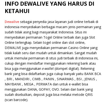
INFO DEWALIVE
YANG HARUS DI
KETAHUI
Dewalive
sebagai penyedia jasa layanan judi online terbaik di
indonesia menyediakan berbagai macam jenis permainan yang
sudah tidak asing bagi masyarakat Indonesia. Situs ini
menyediakan permainan Togel Online terbaik dan juga Slot
Online terlengkap. Selain togel online dan slot online,
DEWALIVE juga menyediakan permainan Casino Online yang
tidak kalah seru dan mudah untuk dimainkan. Sangat mudah
untuk memulai permainan di situs judi terbaik di indonesia ini,
cukup dengan mendaftar menggunakan rekening bank atau
bisa juga menggunakan
e-wallet
(dompet digital). Rekening
bank yang bisa didaftarkan juga cukup banyak yaitu BANK BCA
, BRI , MANDIRI , CIMB , PANIN , SINARMAS , BSI , JENIUS ,
MAYBANK , MEGA , PERMATA dan untuk e-wallet bisa
menggunakan DANA, GOPAY, OVO. Selain dari bank yang
sudah disebutkan, deposit juga bisa melalui metode QRIS
(scan barcode).