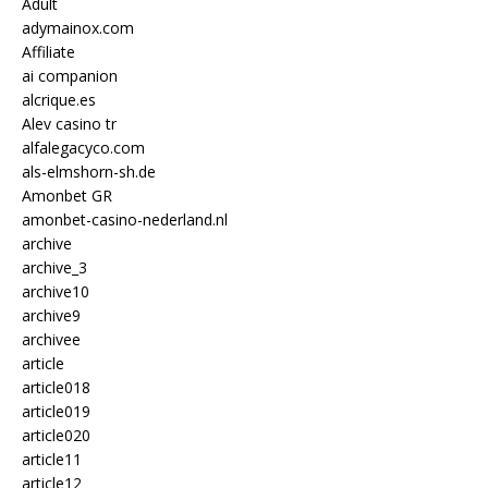
Adult
adymainox.com
Affiliate
ai companion
alcrique.es
Alev casino tr
alfalegacyco.com
als-elmshorn-sh.de
Amonbet GR
amonbet-casino-nederland.nl
archive
archive_3
archive10
archive9
archivee
article
article018
article019
article020
article11
article12