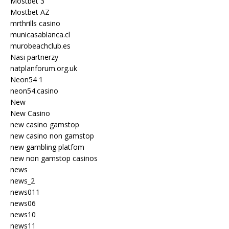
Mostbet 3
Mostbet AZ
mrthrills casino
municasablanca.cl
murobeachclub.es
Nasi partnerzy
natplanforum.org.uk
Neon54 1
neon54.casino
New
New Casino
new casino gamstop
new casino non gamstop
new gambling platfom
new non gamstop casinos
news
news_2
news011
news06
news10
news11