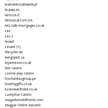
krainaekozabawek.pl
la-pepi.es
larocca.cl
ldmusical.com.mx
lets-talk-mortgages.co.uk
Lev
Lev 2
levant
Levant (1)
lifecycler.de
livingspirit.ca
lizjamieson.co.uk
lolo casino
Loonie play casino
loschankasgroup.pe
lovemygifts.co.uk
lucieswardrobe.co.uk
LuckyStar Casino
magadomobilhome.com
Magyar Online Kaszinó