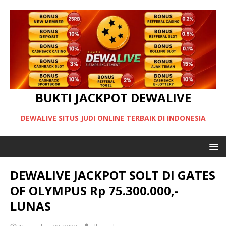
BUKTI JACKPOT DEWALIVE
DEWALIVE SITUS JUDI ONLINE TERBAIK DI INDONESIA
DEWALIVE JACKPOT SOLT DI GATES
OF OLYMPUS Rp 75.300.000,-
LUNAS