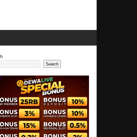
ch
Search