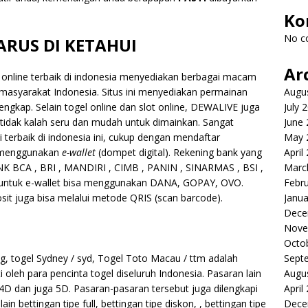
Ko
No c
ARUS DI KETAHUI
Ar
i online terbaik di indonesia menyediakan berbagai macam
 masyarakat Indonesia. Situs ini menyediakan permainan
Augu
lengkap. Selain togel online dan slot online, DEWALIVE juga
July 
tidak kalah seru dan mudah untuk dimainkan. Sangat
June
 terbaik di indonesia ini, cukup dengan mendaftar
May 
a menggunakan
e-wallet
(dompet digital). Rekening bank yang
April
ANK BCA , BRI , MANDIRI , CIMB , PANIN , SINARMAS , BSI ,
Marc
ntuk e-wallet bisa menggunakan DANA, GOPAY, OVO.
Febr
sit juga bisa melalui metode QRIS (scan barcode).
Janua
Dece
Nove
Octo
g, togel Sydney / syd, Togel Toto Macau / ttm adalah
Sept
oleh para pencinta togel diseluruh Indonesia. Pasaran lain
Augu
4D dan juga 5D. Pasaran-pasaran tersebut juga dilengkapi
April
n bettingan tipe full, bettingan tipe diskon, , bettingan tipe
Dece