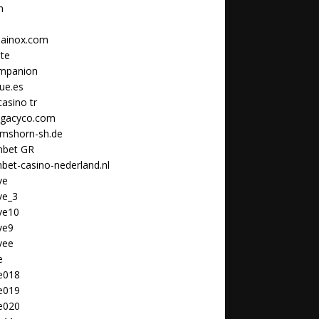
n
ainox.com
ate
ompanion
que.es
casino tr
legacyco.com
lmshorn-sh.de
bet GR
et-casino-nederland.nl
ve
ve_3
ve10
ve9
vee
e
le018
le019
le020