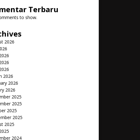
mentar Terbaru
omments to show.
chives
st 2026
2026
 2026
2026
 2026
h 2026
uary 2026
ry 2026
mber 2025
mber 2025
ber 2025
ember 2025
st 2025
 2025
mber 2024