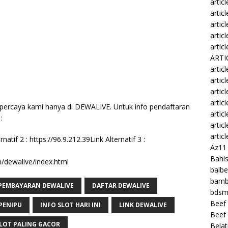
artic
artic
artic
artic
artic
ARTI
artic
artic
artic
artic
erpercaya kami hanya di DEWALIVE. Untuk info pendaftaran
artic
:
articl
artic
rnatif 2 : https://96.9.212.39Link Alternatif 3 :
Az11
Bahi
m/dewalive/index.html
balbe
bamb
 PEMBAYARAN DEWALIVE
DAFTAR DEWALIVE
bdsm
Beef 
PENIPU
INFO SLOT HARI INI
LINK DEWALIVE
Beef 
LOT PALING GACOR
Belat