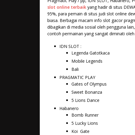
Pragmatic Play / pp, IDN SLOT, Habanero, PG
slot online terbaik
yang hadir di situs DEWA
95%, para pemain di situs judi slot online 
biasa. Berbagai macam info slot gacor pragma
dibagikan di media sosial oleh pengguna lai
contoh permainan yang sangat diminati oleh s
IDN SLOT :
Legenda Gatotkaca
Mobile Legends
Bali
PRAGMATIC PLAY
Gates of Olympus
Sweet Bonanza
5 Lions Dance
Habanero
Bomb Runner
5 Lucky Lions
Koi Gate