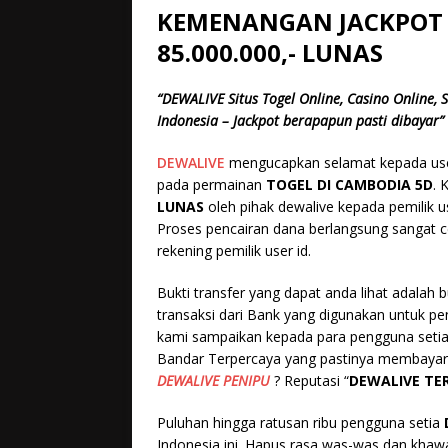
KEMENANGAN
JACKPOT
85.000.000
,- LUNAS
“
DEWALIVE
Situs Togel Online, Casino Online, 
Indonesia – Jackpot berapapun pasti dibayar”
DEWALIVE
mengucapkan selamat kepada user
pada permainan
TOGEL DI
CAMBODIA 5D
.
LUNAS
oleh pihak dewalive kepada pemilik u
Proses pencairan dana berlangsung sangat 
rekening pemilik user id.
Bukti transfer yang dapat anda lihat adalah 
transaksi dari Bank yang digunakan untuk pen
kami sampaikan kepada para pengguna seti
Bandar Terpercaya yang pastinya membaya
DEWALIVE
PENIPU
? Reputasi “
DEWALIVE
TE
Puluhan hingga ratusan ribu pengguna setia
Indonesia ini. Hapus rasa was-was dan kha