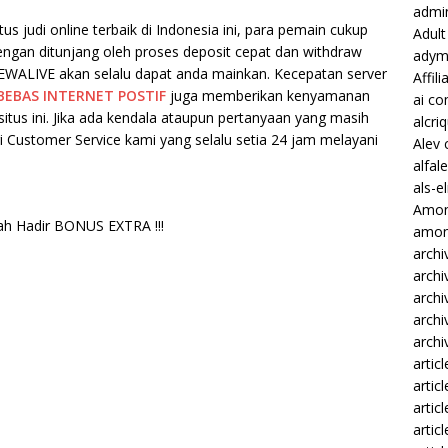
admi
 judi online terbaik di Indonesia ini, para pemain cukup
Adult
engan ditunjang oleh proses deposit cepat dan withdraw
adym
EWALIVE akan selalu dapat anda mainkan. Kecepatan server
Affili
BEBAS INTERNET POSTIF
juga memberikan kenyamanan
ai c
situs ini. Jika ada kendala ataupun pertanyaan yang masih
alcri
 Customer Service kami yang selalu setia 24 jam melayani
Alev 
alfa
als-e
Amon
h Hadir BONUS EXTRA !!!
amonb
archi
archi
archi
archi
archi
articl
artic
artic
artic