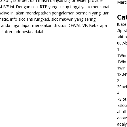
 Soft, iSoftbet, dan masih banyak lagi provider-provider
Marc
LIVE ini. Dengan nilai RTP yang cukup tinggi yaitu mencapai
dewalive ini akan mendapatkan pengalaman bermain yang luar
Ca
tic, info slot anti rungkad, slot maxwin yang sering
!Cate
n, anda juga dapat merasakan di situs DEWALIVE. Beberapa
.5p-s
lotter indonesia adalah :
.akti
007-
1
1Win
1Win
1win 
1xBe
2
20be
4
7Slot
7slots
abath
acous
adaly