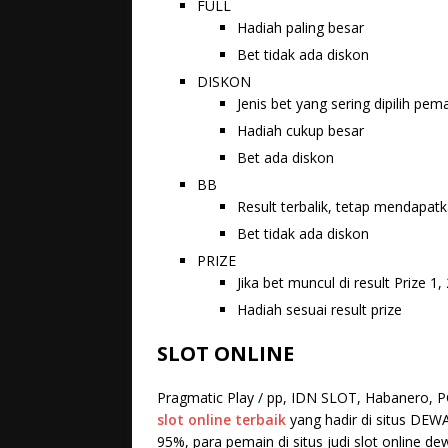
FULL
Hadiah paling besar
Bet tidak ada diskon
DISKON
Jenis bet yang sering dipilih pem
Hadiah cukup besar
Bet ada diskon
BB
Result terbalik, tetap mendapat
Bet tidak ada diskon
PRIZE
Jika bet muncul di result Prize 
Hadiah sesuai result prize
SLOT ONLINE
Pragmatic Play / pp, IDN SLOT, Habanero, PG
slot online terbaik
yang hadir di situs DEWA
95%, para pemain di situs judi slot online 