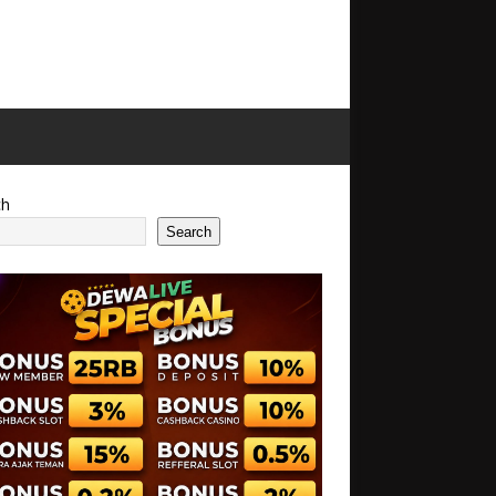
ch
Search