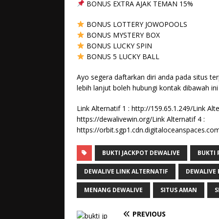
BONUS EXTRA AJAK TEMAN 15%
BONUS LOTTERY JOWOPOOLS
BONUS MYSTERY BOX
BONUS LUCKY SPIN
BONUS 5 LUCKY BALL
Ayo segera daftarkan diri anda pada situs t
lebih lanjut boleh hubungi kontak dibawah ini 
Link Alternatif 1 : http://159.65.1.249/Link Alte
https://dewalivewin.org/Link Alternatif 4 :
https://orbit.sgp1.cdn.digitaloceanspaces.co
BUKTI JACKPOT DEWALIVE
BUKTI
DEWALIVE LINK ALTERNATIF
DEWALIVE 
MENANG DEWALIVE
SITUS AMAN
S
PREVIOUS