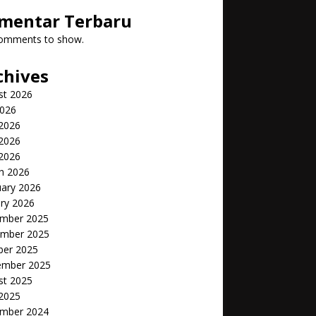
mentar Terbaru
omments to show.
chives
st 2026
2026
 2026
2026
 2026
h 2026
uary 2026
ry 2026
mber 2025
mber 2025
ber 2025
ember 2025
st 2025
 2025
mber 2024