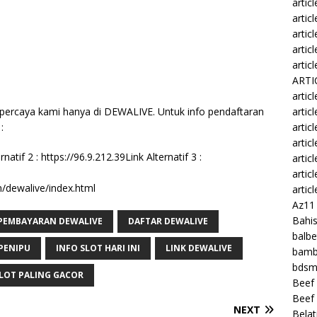
artic
artic
artic
artic
artic
ARTI
artic
erpercaya kami hanya di DEWALIVE. Untuk info pendaftaran
artic
:
artic
artic
rnatif 2 : https://96.9.212.39Link Alternatif 3 :
artic
articl
m/dewalive/index.html
artic
Az11
Bahi
 PEMBAYARAN DEWALIVE
DAFTAR DEWALIVE
balbe
PENIPU
INFO SLOT HARI INI
LINK DEWALIVE
bamb
bdsm
LOT PALING GACOR
Beef 
Beef 
NEXT
Belat