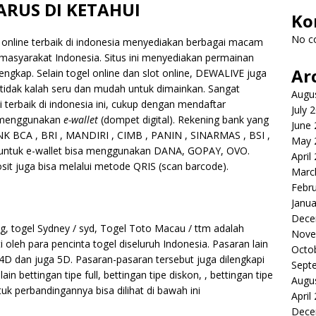
ARUS DI KETAHUI
Ko
No c
i online terbaik di indonesia menyediakan berbagai macam
 masyarakat Indonesia. Situs ini menyediakan permainan
Ar
lengkap. Selain togel online dan slot online, DEWALIVE juga
tidak kalah seru dan mudah untuk dimainkan. Sangat
Augu
 terbaik di indonesia ini, cukup dengan mendaftar
July 
a menggunakan
e-wallet
(dompet digital). Rekening bank yang
June
ANK BCA , BRI , MANDIRI , CIMB , PANIN , SINARMAS , BSI ,
May 
ntuk e-wallet bisa menggunakan DANA, GOPAY, OVO.
April
sit juga bisa melalui metode QRIS (scan barcode).
Marc
Febr
Janua
Dece
g, togel Sydney / syd, Togel Toto Macau / ttm adalah
Nove
oleh para pencinta togel diseluruh Indonesia. Pasaran lain
Octo
4D dan juga 5D. Pasaran-pasaran tersebut juga dilengkapi
Sept
n bettingan tipe full, bettingan tipe diskon, , bettingan tipe
Augu
tuk perbandingannya bisa dilihat di bawah ini
April
Dece