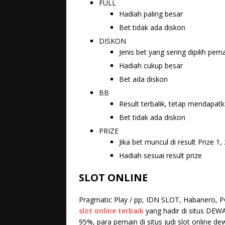
FULL
Hadiah paling besar
Bet tidak ada diskon
DISKON
Jenis bet yang sering dipilih pem
Hadiah cukup besar
Bet ada diskon
BB
Result terbalik, tetap mendapat
Bet tidak ada diskon
PRIZE
Jika bet muncul di result Prize 
Hadiah sesuai result prize
SLOT ONLINE
Pragmatic Play / pp, IDN SLOT, Habanero, PG
slot online terbaik
yang hadir di situs DEWA
95%, para pemain di situs judi slot online 