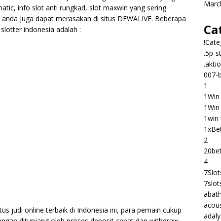
Marc
tic, info slot anti rungkad, slot maxwin yang sering
n, anda juga dapat merasakan di situs DEWALIVE. Beberapa
Ca
lotter indonesia adalah :
!Cate
.5p-s
.akti
007-
1
1Win
1Win
1win 
1xBe
2
20be
4
7Slot
7slots
abath
acous
 judi online terbaik di Indonesia ini, para pemain cukup
adaly
engan ditunjang oleh proses deposit cepat dan withdraw