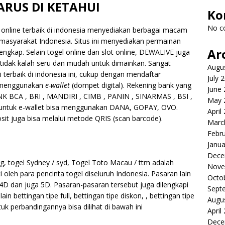
ARUS DI KETAHUI
Ko
No c
i online terbaik di indonesia menyediakan berbagai macam
 masyarakat Indonesia. Situs ini menyediakan permainan
Ar
lengkap. Selain togel online dan slot online, DEWALIVE juga
tidak kalah seru dan mudah untuk dimainkan. Sangat
Augu
 terbaik di indonesia ini, cukup dengan mendaftar
July 
a menggunakan
e-wallet
(dompet digital). Rekening bank yang
June
ANK BCA , BRI , MANDIRI , CIMB , PANIN , SINARMAS , BSI ,
May 
ntuk e-wallet bisa menggunakan DANA, GOPAY, OVO.
April
sit juga bisa melalui metode QRIS (scan barcode).
Marc
Febr
Janua
Dece
g, togel Sydney / syd, Togel Toto Macau / ttm adalah
Nove
oleh para pencinta togel diseluruh Indonesia. Pasaran lain
Octo
4D dan juga 5D. Pasaran-pasaran tersebut juga dilengkapi
Sept
n bettingan tipe full, bettingan tipe diskon, , bettingan tipe
Augu
tuk perbandingannya bisa dilihat di bawah ini
April
Dece