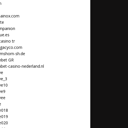
n
ainox.com
ate
ompanion
que.es
casino tr
legacyco.com
lmshorn-sh.de
bet GR
et-casino-nederland.nl
ve
ve_3
ve10
ve9
vee
e
le018
le019
le020