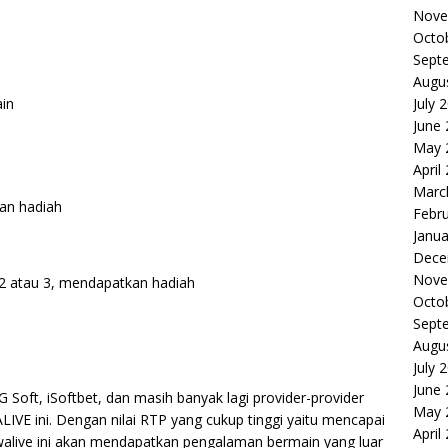
Nove
Octo
Sept
Augu
ain
July 
June
May 
April
Marc
kan hadiah
Febr
Janua
Dece
Nove
1, 2 atau 3, mendapatkan hadiah
Octo
Sept
Augu
July 
June
 Soft, iSoftbet, dan masih banyak lagi provider-provider
May 
LIVE ini. Dengan nilai RTP yang cukup tinggi yaitu mencapai
April
dewalive ini akan mendapatkan pengalaman bermain yang luar