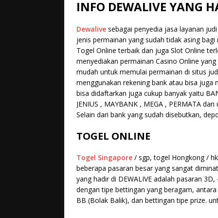
INFO DEWALIVE
YANG H
Dewalive
sebagai penyedia jasa layanan jud
jenis permainan yang sudah tidak asing bagi
Togel Online terbaik dan juga Slot Online ter
menyediakan permainan Casino Online yang 
mudah untuk memulai permainan di situs judi
menggunakan rekening bank atau bisa jug
bisa didaftarkan juga cukup banyak yaitu B
JENIUS , MAYBANK , MEGA , PERMATA dan u
Selain dari bank yang sudah disebutkan, depo
TOGEL ONLINE
Togel Singapore
/ sgp, togel Hongkong / hk
beberapa pasaran besar yang sangat diminati 
yang hadir di DEWALIVE adalah pasaran 3D, 
dengan tipe bettingan yang beragam, antara lai
BB (Bolak Balik), dan bettingan tipe prize. un