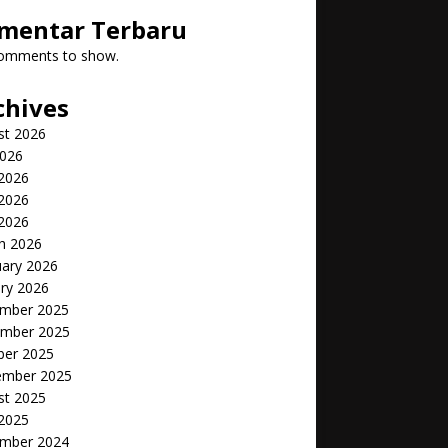
mentar Terbaru
omments to show.
chives
st 2026
2026
 2026
2026
 2026
h 2026
uary 2026
ry 2026
mber 2025
mber 2025
ber 2025
ember 2025
st 2025
 2025
mber 2024