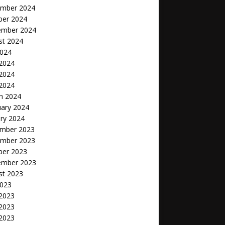
mber 2024
ber 2024
ember 2024
st 2024
2024
 2024
2024
 2024
h 2024
uary 2024
ry 2024
mber 2023
mber 2023
ber 2023
ember 2023
st 2023
2023
 2023
2023
 2023