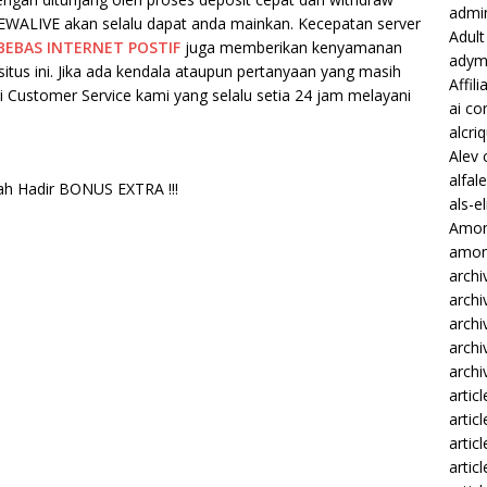
admi
EWALIVE akan selalu dapat anda mainkan. Kecepatan server
Adult
BEBAS INTERNET POSTIF
juga memberikan kenyamanan
adym
situs ini. Jika ada kendala ataupun pertanyaan yang masih
Affili
 Customer Service kami yang selalu setia 24 jam melayani
ai c
alcri
Alev 
alfa
h Hadir BONUS EXTRA !!!
als-e
Amon
amonb
archi
archi
archi
archi
archi
articl
artic
artic
artic