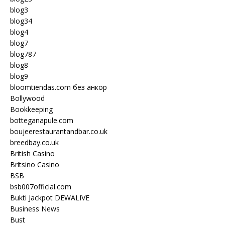
blog3
blog34
blog4
blog7
blog787
blog8
blog9
bloomtiendas.com без анкор
Bollywood
Bookkeeping
botteganapule.com
boujeerestaurantandbar.co.uk
breedbay.co.uk
British Casino
Britsino Casino
BSB
bsb007official.com
Bukti Jackpot DEWALIVE
Business News
Bust