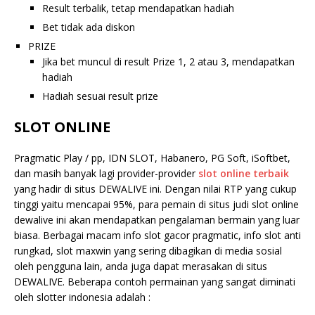
Result terbalik, tetap mendapatkan hadiah
Bet tidak ada diskon
PRIZE
Jika bet muncul di result Prize 1, 2 atau 3, mendapatkan
hadiah
Hadiah sesuai result prize
SLOT ONLINE
Pragmatic Play / pp, IDN SLOT, Habanero, PG Soft, iSoftbet,
dan masih banyak lagi provider-provider
slot online terbaik
yang hadir di situs DEWALIVE ini. Dengan nilai RTP yang cukup
tinggi yaitu mencapai 95%, para pemain di situs judi slot online
dewalive ini akan mendapatkan pengalaman bermain yang luar
biasa. Berbagai macam info slot gacor pragmatic, info slot anti
rungkad, slot maxwin yang sering dibagikan di media sosial
oleh pengguna lain, anda juga dapat merasakan di situs
DEWALIVE. Beberapa contoh permainan yang sangat diminati
oleh slotter indonesia adalah :