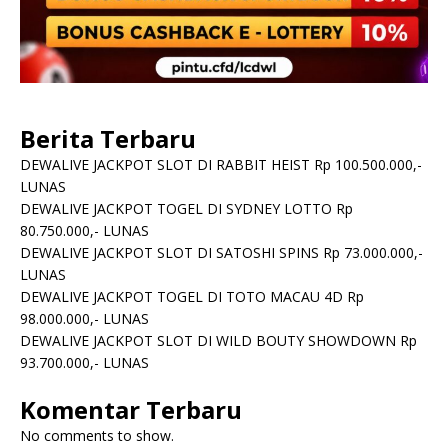
Berita Terbaru
DEWALIVE JACKPOT SLOT DI RABBIT HEIST Rp 100.500.000,-
LUNAS
DEWALIVE JACKPOT TOGEL DI SYDNEY LOTTO Rp
80.750.000,- LUNAS
DEWALIVE JACKPOT SLOT DI SATOSHI SPINS Rp 73.000.000,-
LUNAS
DEWALIVE JACKPOT TOGEL DI TOTO MACAU 4D Rp
98.000.000,- LUNAS
DEWALIVE JACKPOT SLOT DI WILD BOUTY SHOWDOWN Rp
93.700.000,- LUNAS
Komentar Terbaru
No comments to show.