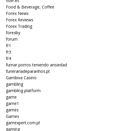
fiser.es
Food & Beverage, Coffee
Forex News
Forex Reviews
Forex Trading
forexby
forum
fr1
fr3
fr4
fumar porros teniendo ansiedad
funerariadeparanhos.pt
Gambiva Casino
gambling
gambling platform
game
game1
games
Games
gamexpert.com.pl
gaming