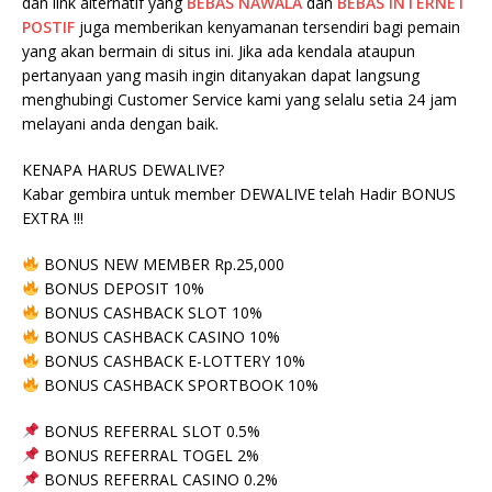
dan link alternatif yang
BEBAS NAWALA
dan
BEBAS INTERNET
POSTIF
juga memberikan kenyamanan tersendiri bagi pemain
yang akan bermain di situs ini. Jika ada kendala ataupun
pertanyaan yang masih ingin ditanyakan dapat langsung
menghubingi Customer Service kami yang selalu setia 24 jam
melayani anda dengan baik.
KENAPA HARUS DEWALIVE?
Kabar gembira untuk member DEWALIVE telah Hadir BONUS
EXTRA !!!
BONUS NEW MEMBER Rp.25,000
BONUS DEPOSIT 10%
BONUS CASHBACK SLOT 10%
BONUS CASHBACK CASINO 10%
BONUS CASHBACK E-LOTTERY 10%
BONUS CASHBACK SPORTBOOK 10%
BONUS REFERRAL SLOT 0.5%
BONUS REFERRAL TOGEL 2%
BONUS REFERRAL CASINO 0.2%