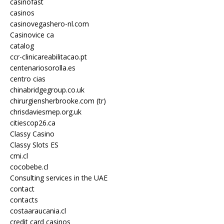
casinofast
casinos
casinovegashero-nl.com
Casinovice ca
catalog
ccr-clinicareabilitacao.pt
centenariosorolla.es
centro cias
chinabridgegroup.co.uk
chirurgiensherbrooke.com (tr)
chrisdaviesmep.org.uk
citiescop26.ca
Classy Casino
Classy Slots ES
cmi.cl
cocobebe.cl
Consulting services in the UAE
contact
contacts
costaaraucania.cl
credit card casinos