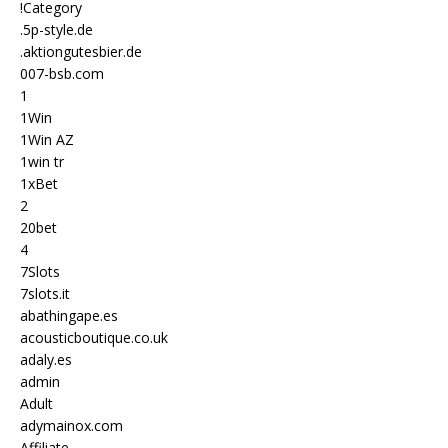
!Category
.5p-style.de
.aktiongutesbier.de
007-bsb.com
1
1Win
1Win AZ
1win tr
1xBet
2
20bet
4
7Slots
7slots.it
abathingape.es
acousticboutique.co.uk
adaly.es
admin
Adult
adymainox.com
Affiliate