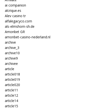
ai companion
alcrique.es
Alev casino tr
alfalegacyco.com
als-elmshorn-sh.de
Amonbet GR
amonbet-casino-nederland.nl
archive
archive_3
archive10
archive9
archivee
article
article018
article019
article020
article11
article12
article14
article15