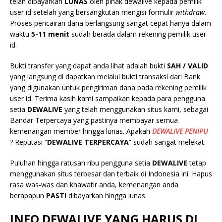
telah dibayarkan
LUNAS
oleh pihak dewalive kepada pemilik
user id setelah yang bersangkutan mengisi formulir
withdraw
.
Proses pencairan dana berlangsung sangat cepat hanya dalam
waktu
5-11 menit
sudah berada dalam rekening pemilik user
id.
Bukti transfer yang dapat anda lihat adalah bukti
SAH / VALID
yang langsung di dapatkan melalui bukti transaksi dari Bank
yang digunakan untuk pengiriman dana pada rekening pemilik
user id. Terima kasih kami sampaikan kepada para pengguna
setia
DEWALIVE
yang telah menggunakan situs kami, sebagai
Bandar Terpercaya yang pastinya membayar semua
kemenangan member hingga lunas. Apakah
DEWALIVE
PENIPU
? Reputasi “
DEWALIVE
TERPERCAYA
” sudah sangat melekat.
Puluhan hingga ratusan ribu pengguna setia
DEWALIVE
tetap
menggunakan situs terbesar dan terbaik di Indonesia ini. Hapus
rasa was-was dan khawatir anda, kemenangan anda
berapapun
PASTI
dibayarkan hingga lunas.
INFO DEWALIVE
YANG HARUS DI