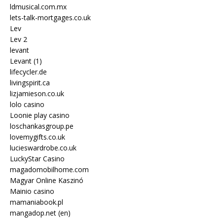
ldmusical.com.mx
lets-talk-mortgages.co.uk
Lev
Lev 2
levant
Levant (1)
lifecycler.de
livingspirit.ca
lizjamieson.co.uk
lolo casino
Loonie play casino
loschankasgroup.pe
lovemygifts.co.uk
lucieswardrobe.co.uk
LuckyStar Casino
magadomobilhome.com
Magyar Online Kaszinó
Mainio casino
mamaniabook.pl
mangadop.net (en)