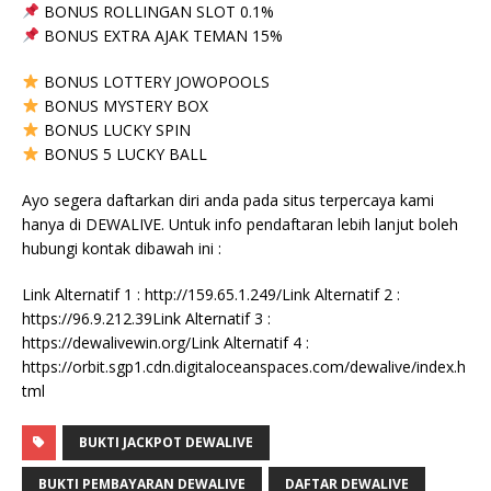
BONUS ROLLINGAN SLOT 0.1%
BONUS EXTRA AJAK TEMAN 15%
BONUS LOTTERY JOWOPOOLS
BONUS MYSTERY BOX
BONUS LUCKY SPIN
BONUS 5 LUCKY BALL
Ayo segera daftarkan diri anda pada situs terpercaya kami
hanya di DEWALIVE. Untuk info pendaftaran lebih lanjut boleh
hubungi kontak dibawah ini :
Link Alternatif 1 : http://159.65.1.249/Link Alternatif 2 :
https://96.9.212.39Link Alternatif 3 :
https://dewalivewin.org/Link Alternatif 4 :
https://orbit.sgp1.cdn.digitaloceanspaces.com/dewalive/index.h
tml
BUKTI JACKPOT DEWALIVE
BUKTI PEMBAYARAN DEWALIVE
DAFTAR DEWALIVE