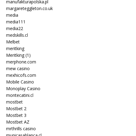
manufakturapolska.pl
margareteggleton.co.uk
media
media111
media22
medskills.cl
Melbet
meritking
Meritking (1)
merphone.com
mew casino
mexhicofs.com
Mobile Casino
Monoplay Casino
montecatini.cl
mostbet
Mostbet 2
Mostbet 3
Mostbet AZ
mrthrills casino
municasablanca.cl