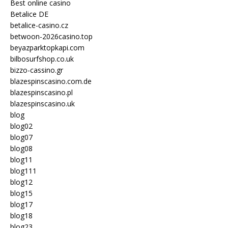
Best online casino
Betalice DE
betalice-casino.cz
betwoon-2026casino.top
beyazparktopkapi.com
bilbosurfshop.co.uk
bizzo-cassino.gr
blazespinscasino.com.de
blazespinscasino.pl
blazespinscasino.uk
blog
blog02
blog07
blog08
blog11
blog111
blog12
blog15
blog17
blog18
blog23