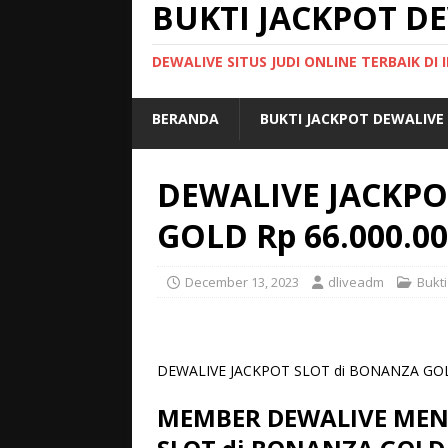
BUKTI JACKPOT D
DEWALIVE SITUS JUDI ONLINE TERBAIK DI
BERANDA
BUKTI JACKPOT DEWALIVE
DEWALIVE JACKPO
GOLD Rp 66.000.0
December 13, 2023
dliveadm
Bukt
DEWALIVE JACKPOT SLOT di BONANZA GOLD
MEMBER DEWALIVE MEN