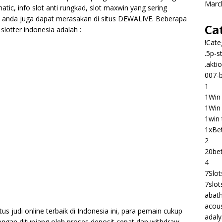
Marc
tic, info slot anti rungkad, slot maxwin yang sering
n, anda juga dapat merasakan di situs DEWALIVE. Beberapa
Ca
lotter indonesia adalah :
!Cate
.5p-s
.akti
007-
1
1Win
1Win
1win 
1xBe
2
20be
4
7Slot
7slots
abath
acous
 judi online terbaik di Indonesia ini, para pemain cukup
adaly
engan ditunjang oleh proses deposit cepat dan withdraw