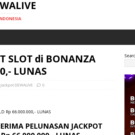
EWALIVE
 INDONESIA
T SLOT di BONANZA
Sear
00,- LUNAS
i Jackpot DEWALIVE
0
 Rp 66.000.000,- LUNAS
ERIMA PELUNASAN JACKPOT