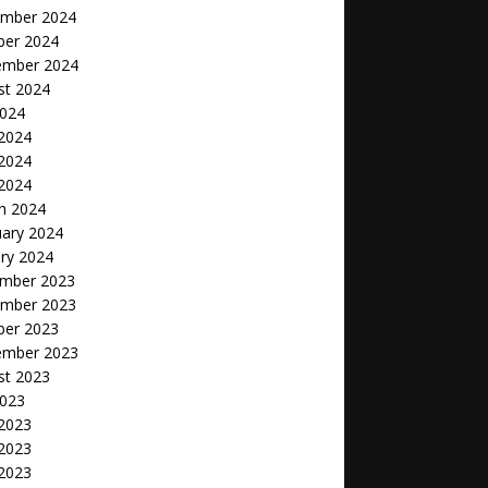
mber 2024
ber 2024
ember 2024
st 2024
2024
 2024
2024
 2024
h 2024
uary 2024
ry 2024
mber 2023
mber 2023
ber 2023
ember 2023
st 2023
2023
 2023
2023
 2023