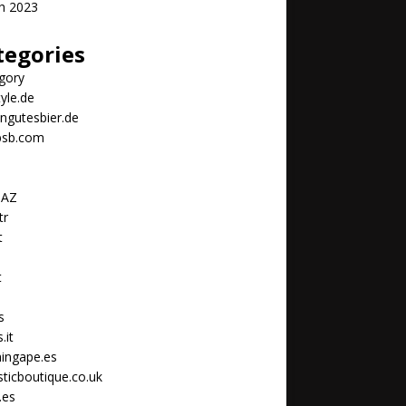
h 2023
tegories
gory
tyle.de
ongutesbier.de
bsb.com
 AZ
tr
t
t
s
.it
ingape.es
ticboutique.co.uk
.es