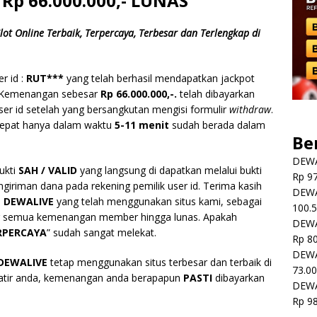
Rp 66.000.000,- LUNAS
Slot Online Terbaik, Terpercaya, Terbesar dan Terlengkap di
 id :
RUT***
yang telah berhasil mendapatkan jackpot
 Kemenangan sebesar
Rp
66.000.000
,-.
telah dibayarkan
ser id setelah yang bersangkutan mengisi formulir
withdraw
.
cepat hanya dalam waktu
5-11 menit
sudah berada dalam
Be
DEWA
bukti
SAH / VALID
yang langsung di dapatkan melalui bukti
Rp 9
giriman dana pada rekening pemilik user id. Terima kasih
DEWA
a
DEWALIVE
yang telah menggunakan situs kami, sebagai
100.
r semua kemenangan member hingga lunas. Apakah
DEWA
RPERCAYA
” sudah sangat melekat.
Rp 8
DEWA
DEWALIVE
tetap menggunakan situs terbesar dan terbaik di
73.0
watir anda, kemenangan anda berapapun
PASTI
dibayarkan
DEWA
Rp 9