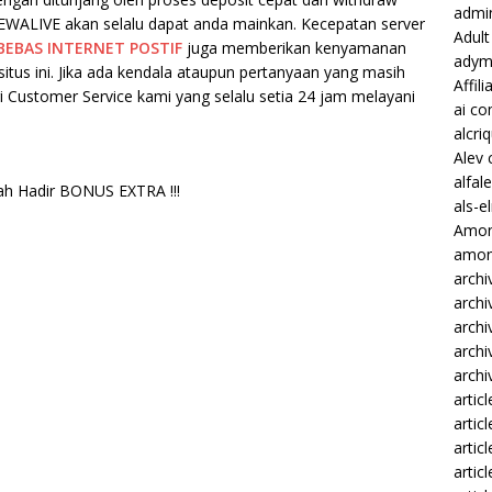
admi
EWALIVE akan selalu dapat anda mainkan. Kecepatan server
Adult
BEBAS INTERNET POSTIF
juga memberikan kenyamanan
adym
situs ini. Jika ada kendala ataupun pertanyaan yang masih
Affili
 Customer Service kami yang selalu setia 24 jam melayani
ai c
alcri
Alev 
alfa
h Hadir BONUS EXTRA !!!
als-e
Amon
amonb
archi
archi
archi
archi
archi
articl
artic
artic
artic