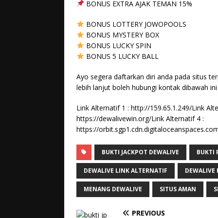
BONUS EXTRA AJAK TEMAN 15%
BONUS LOTTERY JOWOPOOLS
BONUS MYSTERY BOX
BONUS LUCKY SPIN
BONUS 5 LUCKY BALL
Ayo segera daftarkan diri anda pada situs t
lebih lanjut boleh hubungi kontak dibawah ini 
Link Alternatif 1 : http://159.65.1.249/Link Alte
https://dewalivewin.org/Link Alternatif 4 :
https://orbit.sgp1.cdn.digitaloceanspaces.co
BUKTI JACKPOT DEWALIVE
BUKTI
DEWALIVE LINK ALTERNATIF
DEWALIVE 
MENANG DEWALIVE
SITUS AMAN
S
PREVIOUS