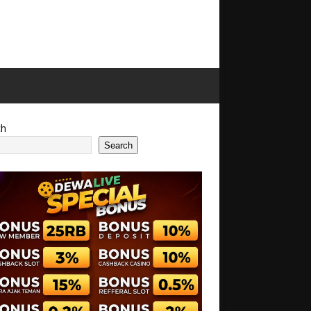
ch
Search