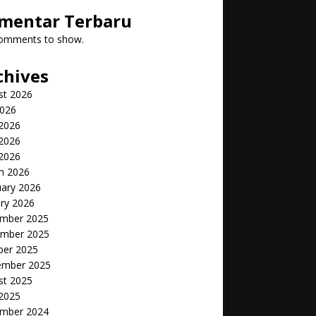
mentar Terbaru
omments to show.
chives
st 2026
2026
 2026
2026
 2026
h 2026
uary 2026
ry 2026
mber 2025
mber 2025
ber 2025
ember 2025
st 2025
 2025
mber 2024