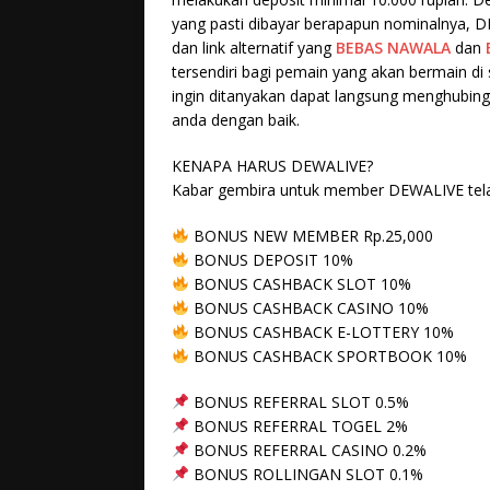
yang pasti dibayar berapapun nominalnya, D
dan link alternatif yang
BEBAS
NAWALA
dan
tersendiri bagi pemain yang akan bermain di 
ingin ditanyakan dapat langsung menghubingi
anda dengan baik.
KENAPA HARUS DEWALIVE?
Kabar gembira untuk member DEWALIVE tela
BONUS NEW MEMBER Rp.25,000
BONUS DEPOSIT 10%
BONUS CASHBACK SLOT 10%
BONUS CASHBACK CASINO 10%
BONUS CASHBACK E-LOTTERY 10%
BONUS CASHBACK SPORTBOOK 10%
BONUS REFERRAL SLOT 0.5%
BONUS REFERRAL TOGEL 2%
BONUS REFERRAL CASINO 0.2%
BONUS ROLLINGAN SLOT 0.1%