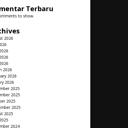
mentar Terbaru
omments to show.
chives
st 2026
2026
 2026
2026
 2026
h 2026
uary 2026
ry 2026
mber 2025
mber 2025
ber 2025
ember 2025
st 2025
 2025
mber 2024