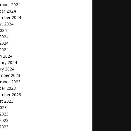
mber 2024
ber 2024
ember 2024
st 2024
2024
 2024
2024
 2024
h 2024
uary 2024
ry 2024
mber 2023
mber 2023
ber 2023
ember 2023
st 2023
2023
 2023
2023
 2023