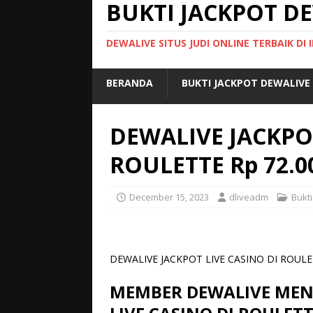
BUKTI JACKPOT D
DEWALIVE SITUS JUDI ONLINE TERBAIK DI
BERANDA
BUKTI JACKPOT DEWALIVE
DEWALIVE JACKPOT
ROULETTE Rp 72.0
December 15, 2023
dliveadm
Bukt
DEWALIVE JACKPOT LIVE CASINO DI ROULET
MEMBER DEWALIVE MEN