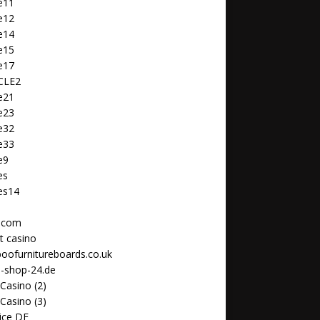
le11
le12
le14
le15
le17
CLE2
le21
le23
le32
le33
le9
es
les14
scom
t casino
oofurnitureboards.co.uk
-shop-24.de
Casino (2)
Casino (3)
ice DE