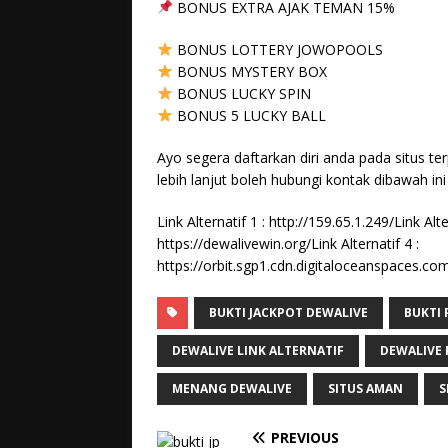
BONUS EXTRA AJAK TEMAN 15%
BONUS LOTTERY JOWOPOOLS
BONUS MYSTERY BOX
BONUS LUCKY SPIN
BONUS 5 LUCKY BALL
Ayo segera daftarkan diri anda pada situs t
lebih lanjut boleh hubungi kontak dibawah ini 
Link Alternatif 1 : http://159.65.1.249/Link Alte
https://dewalivewin.org/Link Alternatif 4 :
https://orbit.sgp1.cdn.digitaloceanspaces.co
BUKTI JACKPOT DEWALIVE
BUKTI
DEWALIVE LINK ALTERNATIF
DEWALIVE 
MENANG DEWALIVE
SITUS AMAN
S
PREVIOUS