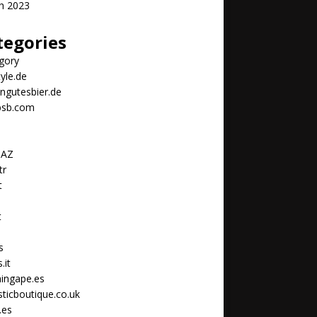
h 2023
tegories
gory
tyle.de
ongutesbier.de
bsb.com
 AZ
tr
t
t
s
.it
ingape.es
ticboutique.co.uk
.es