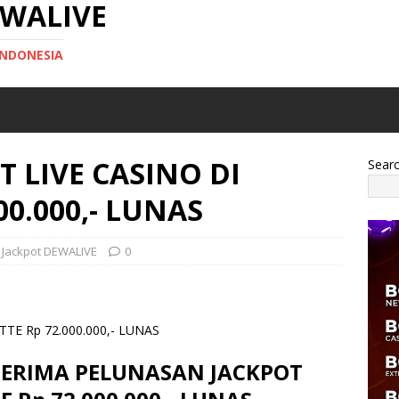
EWALIVE
 INDONESIA
 LIVE CASINO DI
Sear
00.000,- LUNAS
i Jackpot DEWALIVE
0
TE Rp 72.000.000,- LUNAS
ERIMA PELUNASAN JACKPOT