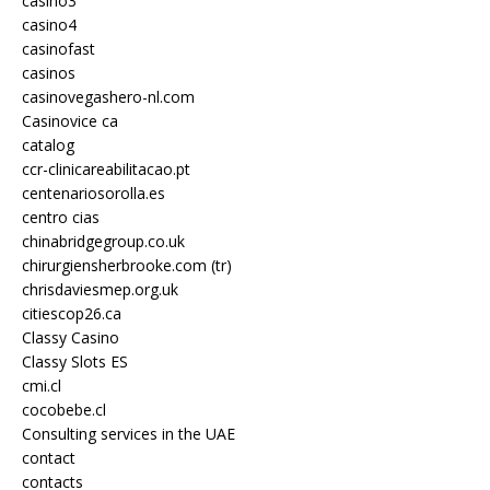
casino3
casino4
casinofast
casinos
casinovegashero-nl.com
Casinovice ca
catalog
ccr-clinicareabilitacao.pt
centenariosorolla.es
centro cias
chinabridgegroup.co.uk
chirurgiensherbrooke.com (tr)
chrisdaviesmep.org.uk
citiescop26.ca
Classy Casino
Classy Slots ES
cmi.cl
cocobebe.cl
Consulting services in the UAE
contact
contacts