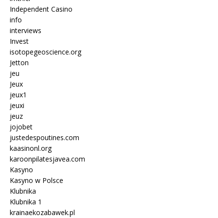
Independent Casino
info
interviews
Invest
isotopegeoscience.org
Jetton
jeu
Jeux
jeux1
jeuxi
jeuz
jojobet
justedespoutines.com
kaasinonl.org
karoonpilatesjavea.com
Kasyno
Kasyno w Polsce
Klubnika
Klubnika 1
krainaekozabawek.pl