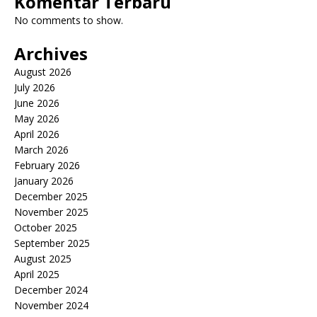
Komentar Terbaru
No comments to show.
Archives
August 2026
July 2026
June 2026
May 2026
April 2026
March 2026
February 2026
January 2026
December 2025
November 2025
October 2025
September 2025
August 2025
April 2025
December 2024
November 2024