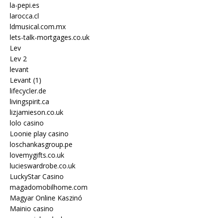
la-pepi.es
larocca.cl
ldmusical.com.mx
lets-talk-mortgages.co.uk
Lev
Lev 2
levant
Levant (1)
lifecycler.de
livingspirit.ca
lizjamieson.co.uk
lolo casino
Loonie play casino
loschankasgroup.pe
lovemygifts.co.uk
lucieswardrobe.co.uk
LuckyStar Casino
magadomobilhome.com
Magyar Online Kaszinó
Mainio casino