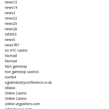
news12
news14
news2
news22
news25
news26
NEWS3
news5
news787
no KYC casino
Nomad
Nomad
Non gamstop
non gamstop casinos
numb4
ogukindustryconference.co.uk
oklava
Online Casino
Online Casino
online-vegashero.com