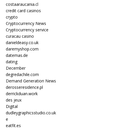
costaaraucania.cl
credit card casinos
crypto
Cryptocurrency News
Cryptocurrency service
curacau casino
danieldeasy.co.uk
daremyshop.com
datemas.de
dating
December
degredachile.com
Demand Generation News
derosseresidence.pl
derrickduan.work
des jeux
Digital
dudleygraphicsstudio.co.uk
e
eatfit.es