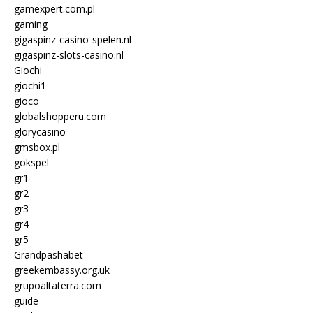
gamexpert.com.pl
gaming
gigaspinz-casino-spelen.nl
gigaspinz-slots-casino.nl
Giochi
giochi1
gioco
globalshopperu.com
glorycasino
gmsbox.pl
gokspel
gr1
gr2
gr3
gr4
gr5
Grandpashabet
greekembassy.org.uk
grupoaltaterra.com
guide