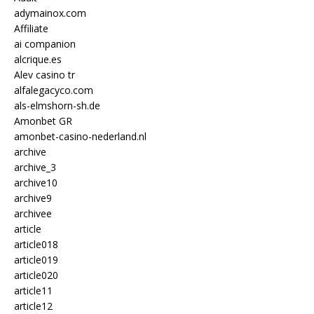
adymainox.com
Affiliate
ai companion
alcrique.es
Alev casino tr
alfalegacyco.com
als-elmshorn-sh.de
Amonbet GR
amonbet-casino-nederland.nl
archive
archive_3
archive10
archive9
archivee
article
article018
article019
article020
article11
article12