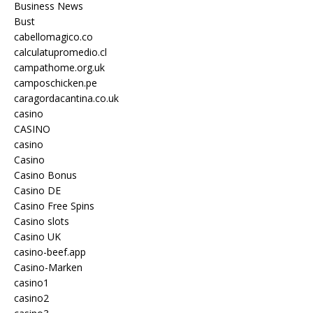
Business News
Bust
cabellomagico.co
calculatupromedio.cl
campathome.org.uk
camposchicken.pe
caragordacantina.co.uk
casino
CASINO
casino
Casino
Casino Bonus
Casino DE
Casino Free Spins
Casino slots
Casino UK
casino-beef.app
Casino-Marken
casino1
casino2