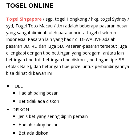
TOGEL ONLINE
Togel Singapore
/ sgp, togel Hongkong / hkg, togel Sydney /
syd, Togel Toto Macau / ttm adalah beberapa pasaran besar
yang sangat diminati oleh para pencinta togel diseluruh
Indonesia. Pasaran lain yang hadir di DEWALIVE adalah
pasaran 3D, 4D dan juga 5D. Pasaran-pasaran tersebut juga
dilengkapi dengan tipe bettingan yang beragam, antara lain
bettingan tipe full, bettingan tipe diskon, , bettingan tipe BB
(Bolak Balik), dan bettingan tipe prize. untuk perbandingannya
bisa dilihat di bawah ini
FULL
Hadiah paling besar
Bet tidak ada diskon
DISKON
Jenis bet yang sering dipilih pemain
Hadiah cukup besar
Bet ada diskon