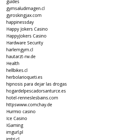
guides
gymsaludimagen.cl
gyroskingjax.com
happinessday
Happy Jokers Casino
HappyJokers Casino
Hardware Security
harlemgym.cl
hautarzt-rw.de
Health
hellbikes.cl
herbolarioqueti.es
hipnosis para dejar las drogas
hogardelpescadorsanturce.es
hotel-renneslesbains.com
httpswww.comchay.de
Hurmio casino
Ice Casino
IGaming
imgurl.pl
imtri.cl