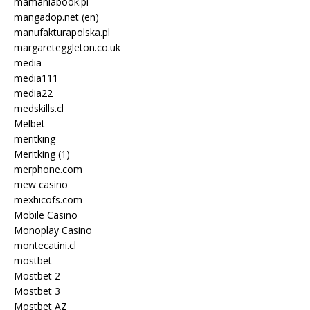
mamaniabook.pl
mangadop.net (en)
manufakturapolska.pl
margareteggleton.co.uk
media
media111
media22
medskills.cl
Melbet
meritking
Meritking (1)
merphone.com
mew casino
mexhicofs.com
Mobile Casino
Monoplay Casino
montecatini.cl
mostbet
Mostbet 2
Mostbet 3
Mostbet AZ