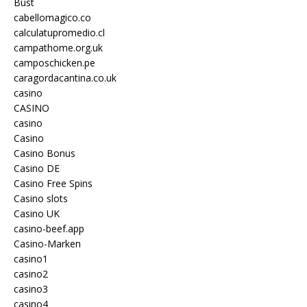
Bust
cabellomagico.co
calculatupromedio.cl
campathome.org.uk
camposchicken.pe
caragordacantina.co.uk
casino
CASINO
casino
Casino
Casino Bonus
Casino DE
Casino Free Spins
Casino slots
Casino UK
casino-beef.app
Casino-Marken
casino1
casino2
casino3
casino4