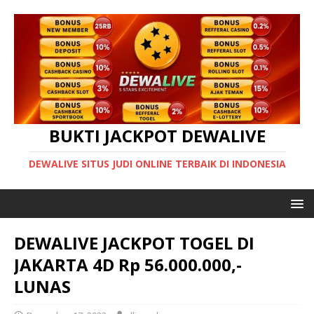
BUKTI JACKPOT DEWALIVE
DEWALIVE SITUS JUDI ONLINE TERBAIK DI INDONESIA
DEWALIVE JACKPOT TOGEL DI
JAKARTA 4D Rp 56.000.000,-
LUNAS