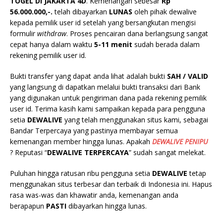
TOGEL DI
JAKARTA 4D
. Kemenangan sebesar
Rp
56.000.000
,-.
telah dibayarkan
LUNAS
oleh pihak dewalive
kepada pemilik user id setelah yang bersangkutan mengisi
formulir
withdraw
. Proses pencairan dana berlangsung sangat
cepat hanya dalam waktu
5-11 menit
sudah berada dalam
rekening pemilik user id.
Bukti transfer yang dapat anda lihat adalah bukti
SAH / VALID
yang langsung di dapatkan melalui bukti transaksi dari Bank
yang digunakan untuk pengiriman dana pada rekening pemilik
user id. Terima kasih kami sampaikan kepada para pengguna
setia
DEWALIVE
yang telah menggunakan situs kami, sebagai
Bandar Terpercaya yang pastinya membayar semua
kemenangan member hingga lunas. Apakah
DEWALIVE
PENIPU
? Reputasi “
DEWALIVE
TERPERCAYA
” sudah sangat melekat.
Puluhan hingga ratusan ribu pengguna setia
DEWALIVE
tetap
menggunakan situs terbesar dan terbaik di Indonesia ini. Hapus
rasa was-was dan khawatir anda, kemenangan anda
berapapun
PASTI
dibayarkan hingga lunas.