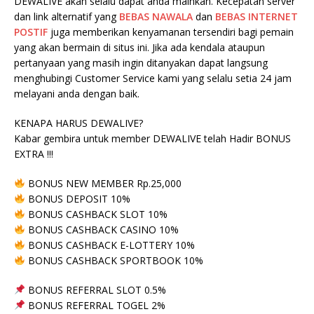
DEWALIVE akan selalu dapat anda mainkan. Kecepatan server
dan link alternatif yang
BEBAS NAWALA
dan
BEBAS INTERNET
POSTIF
juga memberikan kenyamanan tersendiri bagi pemain
yang akan bermain di situs ini. Jika ada kendala ataupun
pertanyaan yang masih ingin ditanyakan dapat langsung
menghubingi Customer Service kami yang selalu setia 24 jam
melayani anda dengan baik.
KENAPA HARUS DEWALIVE?
Kabar gembira untuk member DEWALIVE telah Hadir BONUS
EXTRA !!!
BONUS NEW MEMBER Rp.25,000
BONUS DEPOSIT 10%
BONUS CASHBACK SLOT 10%
BONUS CASHBACK CASINO 10%
BONUS CASHBACK E-LOTTERY 10%
BONUS CASHBACK SPORTBOOK 10%
BONUS REFERRAL SLOT 0.5%
BONUS REFERRAL TOGEL 2%