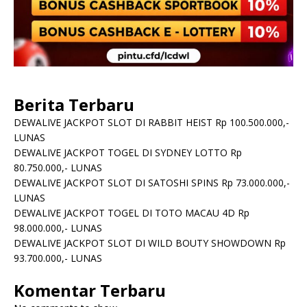
Berita Terbaru
DEWALIVE JACKPOT SLOT DI RABBIT HEIST Rp 100.500.000,-
LUNAS
DEWALIVE JACKPOT TOGEL DI SYDNEY LOTTO Rp
80.750.000,- LUNAS
DEWALIVE JACKPOT SLOT DI SATOSHI SPINS Rp 73.000.000,-
LUNAS
DEWALIVE JACKPOT TOGEL DI TOTO MACAU 4D Rp
98.000.000,- LUNAS
DEWALIVE JACKPOT SLOT DI WILD BOUTY SHOWDOWN Rp
93.700.000,- LUNAS
Komentar Terbaru