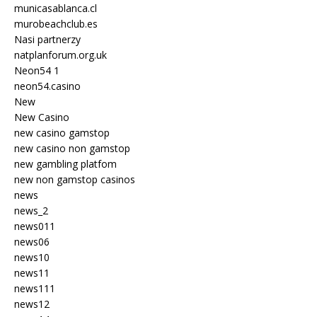
municasablanca.cl
murobeachclub.es
Nasi partnerzy
natplanforum.org.uk
Neon54 1
neon54.casino
New
New Casino
new casino gamstop
new casino non gamstop
new gambling platfom
new non gamstop casinos
news
news_2
news011
news06
news10
news11
news111
news12