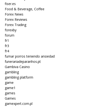
fiser.es
Food & Beverage, Coffee
Forex News
Forex Reviews
Forex Trading
forexby
forum
fr1
fr3
fr4
fumar porros teniendo ansiedad
funerariadeparanhos.pt
Gambiva Casino
gambling
gambling platform
game
game1
games
Games
gamexpert.com.pl