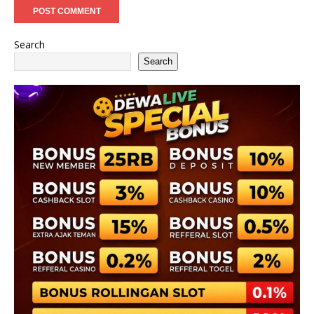
Search
Search