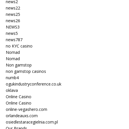
news2
news22
news25
news26
NEWS3
news5
news787
no KYC casino
Nomad
Nomad
Non gamstop
non gamstop casinos
numb4
ogukindustryconference.co.uk
oklava
Online Casino
Online Casino
online-vegashero.com
orlandeauxs.com
osiedlestaracegielnia.com.pl
Our Brands