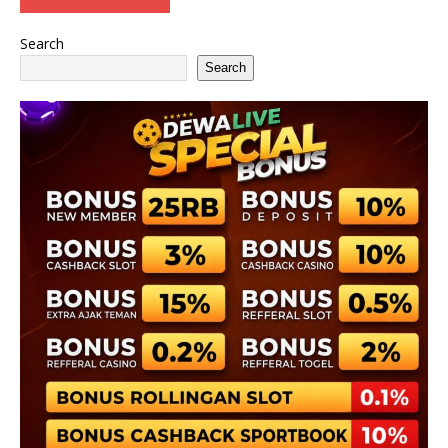
Search
Search