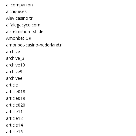
ai companion
alcrique.es
Alev casino tr
alfalegacyco.com
als-elmshorn-sh.de
Amonbet GR
amonbet-casino-nederland.nl
archive
archive_3
archive10
archive9
archivee
article
article018
article019
article020
article11
article12
article14
article15