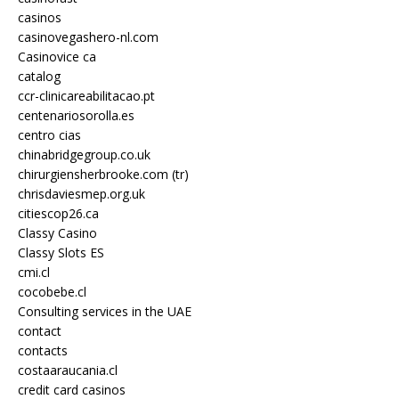
casinos
casinovegashero-nl.com
Casinovice ca
catalog
ccr-clinicareabilitacao.pt
centenariosorolla.es
centro cias
chinabridgegroup.co.uk
chirurgiensherbrooke.com (tr)
chrisdaviesmep.org.uk
citiescop26.ca
Classy Casino
Classy Slots ES
cmi.cl
cocobebe.cl
Consulting services in the UAE
contact
contacts
costaaraucania.cl
credit card casinos