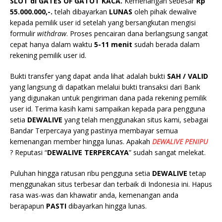
SLOT di
GATES OF GATOT KACA.
Kemenangan sebesar
Rp
55.000.000
,-.
telah dibayarkan
LUNAS
oleh pihak dewalive
kepada pemilik user id setelah yang bersangkutan mengisi
formulir
withdraw
. Proses pencairan dana berlangsung sangat
cepat hanya dalam waktu
5-11 menit
sudah berada dalam
rekening pemilik user id.
Bukti transfer yang dapat anda lihat adalah bukti
SAH / VALID
yang langsung di dapatkan melalui bukti transaksi dari Bank
yang digunakan untuk pengiriman dana pada rekening pemilik
user id. Terima kasih kami sampaikan kepada para pengguna
setia
DEWALIVE
yang telah menggunakan situs kami, sebagai
Bandar Terpercaya yang pastinya membayar semua
kemenangan member hingga lunas. Apakah
DEWALIVE
PENIPU
? Reputasi “
DEWALIVE
TERPERCAYA
” sudah sangat melekat.
Puluhan hingga ratusan ribu pengguna setia
DEWALIVE
tetap
menggunakan situs terbesar dan terbaik di Indonesia ini. Hapus
rasa was-was dan khawatir anda, kemenangan anda
berapapun
PASTI
dibayarkan hingga lunas.