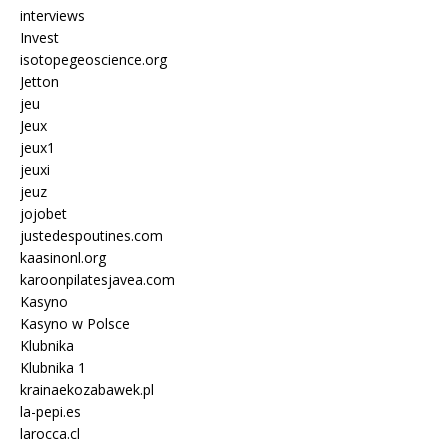
interviews
Invest
isotopegeoscience.org
Jetton
jeu
Jeux
jeux1
jeuxi
jeuz
jojobet
justedespoutines.com
kaasinonl.org
karoonpilatesjavea.com
Kasyno
Kasyno w Polsce
Klubnika
Klubnika 1
krainaekozabawek.pl
la-pepi.es
larocca.cl