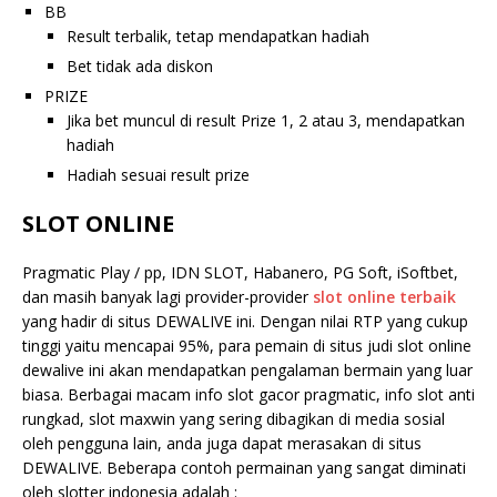
BB
Result terbalik, tetap mendapatkan hadiah
Bet tidak ada diskon
PRIZE
Jika bet muncul di result Prize 1, 2 atau 3, mendapatkan
hadiah
Hadiah sesuai result prize
SLOT ONLINE
Pragmatic Play / pp, IDN SLOT, Habanero, PG Soft, iSoftbet,
dan masih banyak lagi provider-provider
slot online terbaik
yang hadir di situs DEWALIVE ini. Dengan nilai RTP yang cukup
tinggi yaitu mencapai 95%, para pemain di situs judi slot online
dewalive ini akan mendapatkan pengalaman bermain yang luar
biasa. Berbagai macam info slot gacor pragmatic, info slot anti
rungkad, slot maxwin yang sering dibagikan di media sosial
oleh pengguna lain, anda juga dapat merasakan di situs
DEWALIVE. Beberapa contoh permainan yang sangat diminati
oleh slotter indonesia adalah :