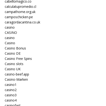
cabellomagico.co
calculatupromedio.cl
campathome.org.uk
camposchicken.pe
caragordacantina.co.uk
casino
CASINO
casino
Casino
Casino Bonus
Casino DE
Casino Free Spins
Casino slots
Casino UK
casino-beef.app
Casino-Marken
casino1
casino2
casino3
casino4
casinofast