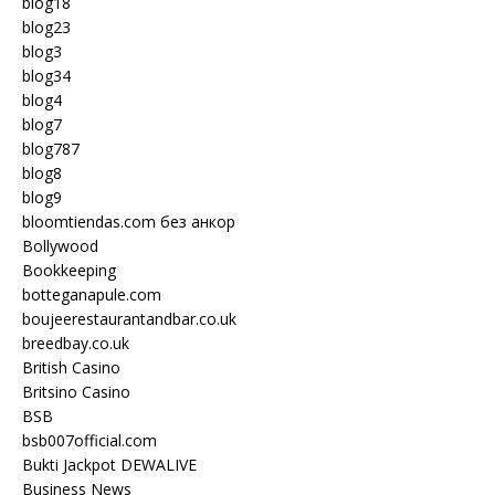
blog18
blog23
blog3
blog34
blog4
blog7
blog787
blog8
blog9
bloomtiendas.com без анкор
Bollywood
Bookkeeping
botteganapule.com
boujeerestaurantandbar.co.uk
breedbay.co.uk
British Casino
Britsino Casino
BSB
bsb007official.com
Bukti Jackpot DEWALIVE
Business News