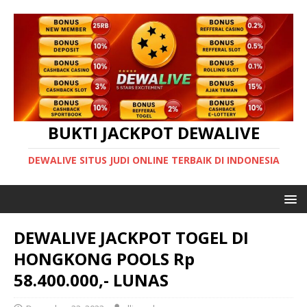
BUKTI JACKPOT DEWALIVE
DEWALIVE SITUS JUDI ONLINE TERBAIK DI INDONESIA
DEWALIVE JACKPOT TOGEL DI
HONGKONG POOLS Rp
58.400.000,- LUNAS