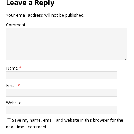
Leave a Reply
Your email address will not be published.
Comment
Name
*
Email
*
Website
Save my name, email, and website in this browser for the
next time I comment.