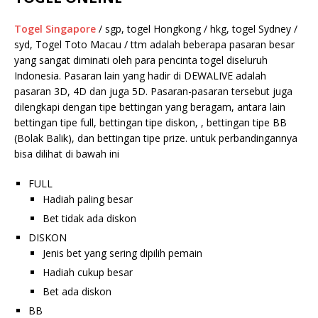
Togel Singapore
/ sgp, togel Hongkong / hkg, togel Sydney /
syd, Togel Toto Macau / ttm adalah beberapa pasaran besar
yang sangat diminati oleh para pencinta togel diseluruh
Indonesia. Pasaran lain yang hadir di DEWALIVE adalah
pasaran 3D, 4D dan juga 5D. Pasaran-pasaran tersebut juga
dilengkapi dengan tipe bettingan yang beragam, antara lain
bettingan tipe full, bettingan tipe diskon, , bettingan tipe BB
(Bolak Balik), dan bettingan tipe prize. untuk perbandingannya
bisa dilihat di bawah ini
FULL
Hadiah paling besar
Bet tidak ada diskon
DISKON
Jenis bet yang sering dipilih pemain
Hadiah cukup besar
Bet ada diskon
BB