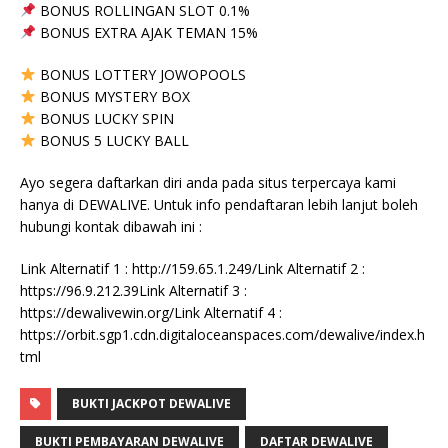
BONUS ROLLINGAN SLOT 0.1%
BONUS EXTRA AJAK TEMAN 15%
BONUS LOTTERY JOWOPOOLS
BONUS MYSTERY BOX
BONUS LUCKY SPIN
BONUS 5 LUCKY BALL
Ayo segera daftarkan diri anda pada situs terpercaya kami
hanya di DEWALIVE. Untuk info pendaftaran lebih lanjut boleh
hubungi kontak dibawah ini :
Link Alternatif 1 : http://159.65.1.249/Link Alternatif 2 :
https://96.9.212.39Link Alternatif 3 :
https://dewalivewin.org/Link Alternatif 4 :
https://orbit.sgp1.cdn.digitaloceanspaces.com/dewalive/index.h
tml
BUKTI JACKPOT DEWALIVE
BUKTI PEMBAYARAN DEWALIVE
DAFTAR DEWALIVE