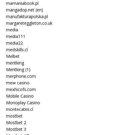
mamaniabook.pl
mangadop.net (en)
manufakturapolska.pl
margareteggleton.co.uk
media
media111
media22
medskills.cl
Melbet
meritking
Meritking (1)
merphone.com
mew casino
mexhicofs.com
Mobile Casino
Monoplay Casino
montecatini.cl
mostbet
Mostbet 2
Mostbet 3