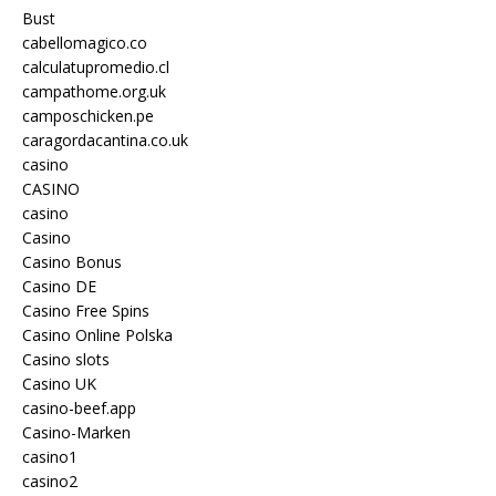
Bust
cabellomagico.co
calculatupromedio.cl
campathome.org.uk
camposchicken.pe
caragordacantina.co.uk
casino
CASINO
casino
Casino
Casino Bonus
Casino DE
Casino Free Spins
Casino Online Polska
Casino slots
Casino UK
casino-beef.app
Casino-Marken
casino1
casino2