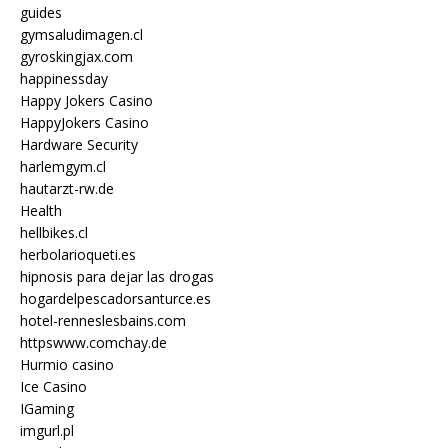
guides
gymsaludimagen.cl
gyroskingjax.com
happinessday
Happy Jokers Casino
HappyJokers Casino
Hardware Security
harlemgym.cl
hautarzt-rw.de
Health
hellbikes.cl
herbolarioqueti.es
hipnosis para dejar las drogas
hogardelpescadorsanturce.es
hotel-renneslesbains.com
httpswww.comchay.de
Hurmio casino
Ice Casino
IGaming
imgurl.pl