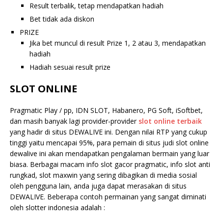
Result terbalik, tetap mendapatkan hadiah
Bet tidak ada diskon
PRIZE
Jika bet muncul di result Prize 1, 2 atau 3, mendapatkan
hadiah
Hadiah sesuai result prize
SLOT ONLINE
Pragmatic Play / pp, IDN SLOT, Habanero, PG Soft, iSoftbet,
dan masih banyak lagi provider-provider
slot online terbaik
yang hadir di situs DEWALIVE ini. Dengan nilai RTP yang cukup
tinggi yaitu mencapai 95%, para pemain di situs judi slot online
dewalive ini akan mendapatkan pengalaman bermain yang luar
biasa. Berbagai macam info slot gacor pragmatic, info slot anti
rungkad, slot maxwin yang sering dibagikan di media sosial
oleh pengguna lain, anda juga dapat merasakan di situs
DEWALIVE. Beberapa contoh permainan yang sangat diminati
oleh slotter indonesia adalah :