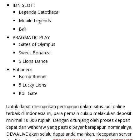
IDN SLOT :
Legenda Gatotkaca
Mobile Legends
Bali
PRAGMATIC PLAY
Gates of Olympus
Sweet Bonanza
5 Lions Dance
Habanero
Bomb Runner
5 Lucky Lions
Koi Gate
Untuk dapat memainkan permainan dalam situs judi online
terbaik di Indonesia ini, para pemain cukup melakukan deposit
minimal 10.000 rupiah. Dengan ditunjang oleh proses deposit
cepat dan withdraw yang pasti dibayar berapapun nominalnya,
DEWALIVE akan selalu dapat anda mainkan. Kecepatan server