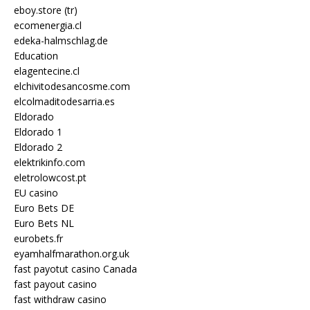
eboy.store (tr)
ecomenergia.cl
edeka-halmschlag.de
Education
elagentecine.cl
elchivitodesancosme.com
elcolmaditodesarria.es
Eldorado
Eldorado 1
Eldorado 2
elektrikinfo.com
eletrolowcost.pt
EU casino
Euro Bets DE
Euro Bets NL
eurobets.fr
eyamhalfmarathon.org.uk
fast payotut casino Canada
fast payout casino
fast withdraw casino