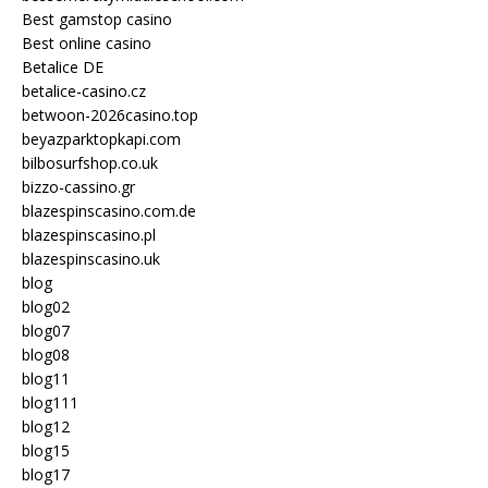
Best gamstop casino
Best online casino
Betalice DE
betalice-casino.cz
betwoon-2026casino.top
beyazparktopkapi.com
bilbosurfshop.co.uk
bizzo-cassino.gr
blazespinscasino.com.de
blazespinscasino.pl
blazespinscasino.uk
blog
blog02
blog07
blog08
blog11
blog111
blog12
blog15
blog17