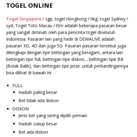
TOGEL ONLINE
Togel Singapore
/ sgp, togel Hongkong / hkg, togel Sydney /
syd, Togel Toto Macau / ttm adalah beberapa pasaran besar
yang sangat diminati oleh para pencinta togel diseluruh
Indonesia. Pasaran lain yang hadir di DEWALIVE adalah
pasaran 3D, 4D dan juga 5D. Pasaran-pasaran tersebut juga
dilengkapi dengan tipe bettingan yang beragam, antara lain
bettingan tipe full, bettingan tipe diskon, , bettingan tipe BB
(Bolak Balik), dan bettingan tipe prize. untuk perbandingannya
bisa dilihat di bawah ini
FULL
Hadiah paling besar
Bet tidak ada diskon
DISKON
Jenis bet yang sering dipilih pemain
Hadiah cukup besar
Bet ada diskon