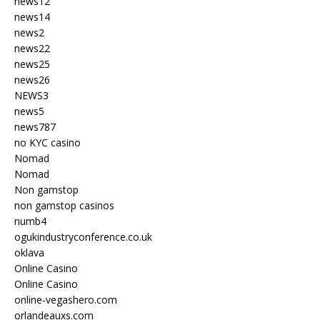
news12
news14
news2
news22
news25
news26
NEWS3
news5
news787
no KYC casino
Nomad
Nomad
Non gamstop
non gamstop casinos
numb4
ogukindustryconference.co.uk
oklava
Online Casino
Online Casino
online-vegashero.com
orlandeauxs.com