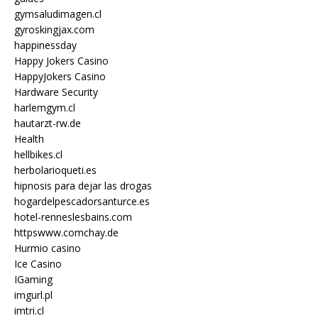
gymsaludimagen.cl
gyroskingjax.com
happinessday
Happy Jokers Casino
HappyJokers Casino
Hardware Security
harlemgym.cl
hautarzt-rw.de
Health
hellbikes.cl
herbolarioqueti.es
hipnosis para dejar las drogas
hogardelpescadorsanturce.es
hotel-renneslesbains.com
httpswww.comchay.de
Hurmio casino
Ice Casino
IGaming
imgurl.pl
imtri.cl