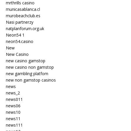
mrthrills casino
municasablanca.cl
murobeachclub.es
Nasi partnerzy
natplanforum.org.uk
Neon54 1
neon54.casino
New
New Casino
new casino gamstop
new casino non gamstop
new gambling platfom
new non gamstop casinos
news
news_2
news011
news06
news10
news11
news111