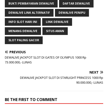
BUKTI PEMBAYARAN DEWALIVE
DAFTAR DEWALIVE
DEWALIVE LINK ALTERNATIF
DEWALIVE PENIPU
INFO SLOT HARI INI
LINK DEWALIVE
MENANG DEWALIVE
SITUS AMAN
SLOT PALING GACOR
PREVIOUS
DEWALIVE JACKPOT SLOT DI GATES OF OLYMPUS 1000 Rp
73.000.000,- LUNAS
NEXT
DEWALIVE JACKPOT SLOT DI STARLIGHT PRINCESS 1000 Rp
90.000.000,- LUNAS
BE THE FIRST TO COMMENT