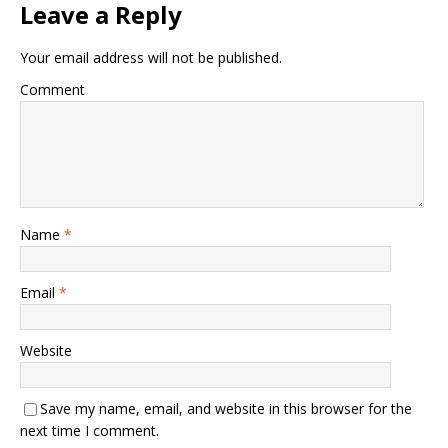
Leave a Reply
Your email address will not be published.
Comment
Name
*
Email
*
Website
Save my name, email, and website in this browser for the
next time I comment.