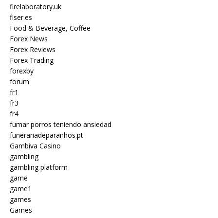
firelaboratory.uk
fiser.es
Food & Beverage, Coffee
Forex News
Forex Reviews
Forex Trading
forexby
forum
fr1
fr3
fr4
fumar porros teniendo ansiedad
funerariadeparanhos.pt
Gambiva Casino
gambling
gambling platform
game
game1
games
Games