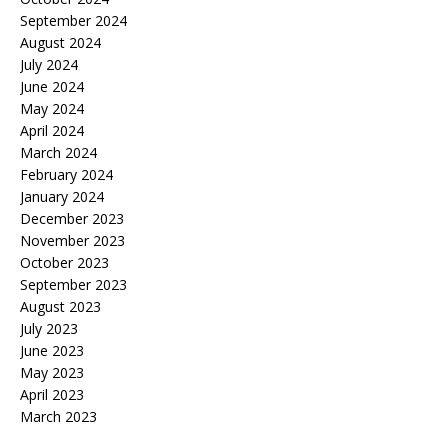
September 2024
August 2024
July 2024
June 2024
May 2024
April 2024
March 2024
February 2024
January 2024
December 2023
November 2023
October 2023
September 2023
August 2023
July 2023
June 2023
May 2023
April 2023
March 2023