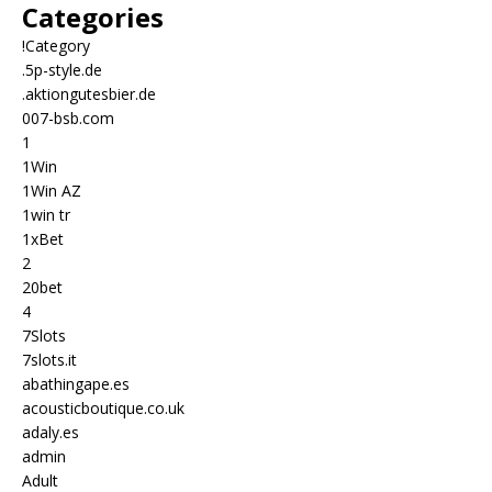
Categories
!Category
.5p-style.de
.aktiongutesbier.de
007-bsb.com
1
1Win
1Win AZ
1win tr
1xBet
2
20bet
4
7Slots
7slots.it
abathingape.es
acousticboutique.co.uk
adaly.es
admin
Adult