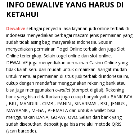
INFO DEWALIVE
YANG HARUS DI
KETAHUI
Dewalive
sebagai penyedia jasa layanan judi online terbaik di
indonesia menyediakan berbagai macam jenis permainan yang
sudah tidak asing bagi masyarakat Indonesia. Situs ini
menyediakan permainan Togel Online terbaik dan juga Slot
Online terlengkap. Selain togel online dan slot online,
DEWALIVE juga menyediakan permainan Casino Online yang
tidak kalah seru dan mudah untuk dimainkan. Sangat mudah
untuk memulai permainan di situs judi terbaik di indonesia ini,
cukup dengan mendaftar menggunakan rekening bank atau
bisa juga menggunakan
e-wallet
(dompet digital). Rekening
bank yang bisa didaftarkan juga cukup banyak yaitu BANK BCA
, BRI , MANDIRI , CIMB , PANIN , SINARMAS , BSI , JENIUS ,
MAYBANK , MEGA , PERMATA dan untuk e-wallet bisa
menggunakan DANA, GOPAY, OVO. Selain dari bank yang
sudah disebutkan, deposit juga bisa melalui metode QRIS
(scan barcode).