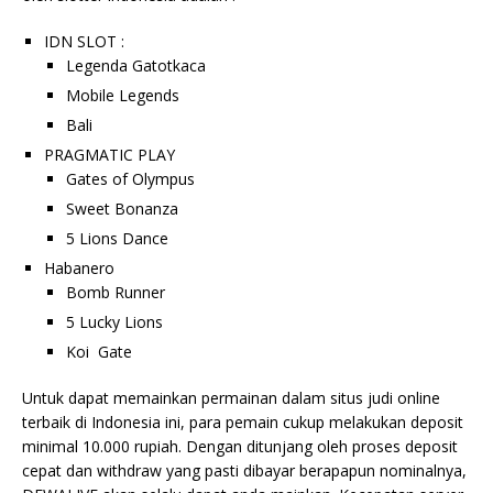
IDN SLOT :
Legenda Gatotkaca
Mobile Legends
Bali
PRAGMATIC PLAY
Gates of Olympus
Sweet Bonanza
5 Lions Dance
Habanero
Bomb Runner
5 Lucky Lions
Koi Gate
Untuk dapat memainkan permainan dalam situs judi online
terbaik di Indonesia ini, para pemain cukup melakukan deposit
minimal 10.000 rupiah. Dengan ditunjang oleh proses deposit
cepat dan withdraw yang pasti dibayar berapapun nominalnya,