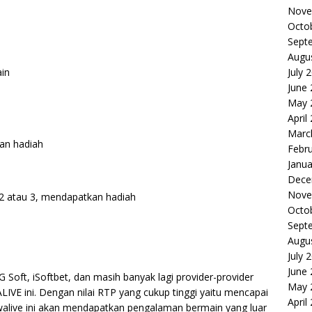
Nove
Octo
Sept
Augu
ain
July 
June
May 
April
Marc
kan hadiah
Febr
Janua
Dece
Nove
1, 2 atau 3, mendapatkan hadiah
Octo
Sept
Augu
July 
June
 Soft, iSoftbet, dan masih banyak lagi provider-provider
May 
LIVE ini. Dengan nilai RTP yang cukup tinggi yaitu mencapai
April
dewalive ini akan mendapatkan pengalaman bermain yang luar