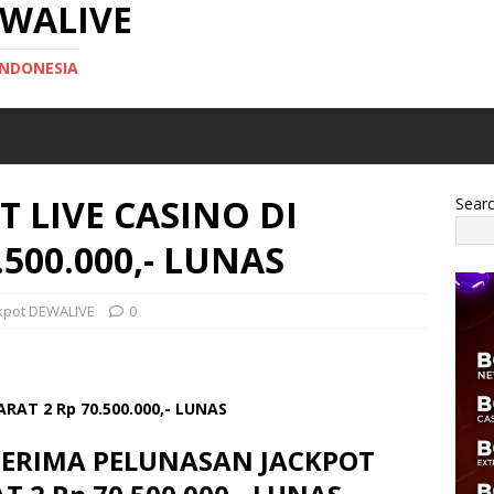
EWALIVE
 INDONESIA
 LIVE CASINO DI
Sear
.500.000,- LUNAS
ckpot DEWALIVE
0
RAT 2 Rp 70.500.000,- LUNAS
ERIMA PELUNASAN JACKPOT