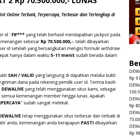
T 2 Rp 70.500.000,- LUNAS
Slot Online Terbaik, Terpercaya, Terbesar dan Terlengkap di
 id :
FIF***
yang telah berhasil mendapatkan jackpot pada
Kemenangan sebesar
Rp
70.500.000
,-.
telah dibayarkan
ser id setelah yang bersangkutan mengisi formulir
withdraw
.
cepat hanya dalam waktu
5-11 menit
sudah berada dalam
Be
DEWA
bukti
SAH / VALID
yang langsung di dapatkan melalui bukti
Rp 9
giriman dana pada rekening pemilik user id. Terima kasih
DEWA
a
DEWALIVE
yang telah menggunakan situs kami, sebagai
100.
r semua kemenangan member hingga lunas. Apakah
DEWA
RPERCAYA
” sudah sangat melekat.
Rp 8
DEWA
DEWALIVE
tetap menggunakan situs terbesar dan terbaik di
73.0
watir anda, kemenangan anda berapapun
PASTI
dibayarkan
DEWA
Rp 9