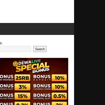
ch
Search