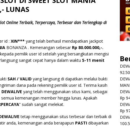
 SLOT DI SWEET SLOT MANIA
,- LUNAS
Slot Online Terbaik, Terpercaya, Terbesar dan Terlengkap di
r id :
XIN***
yang telah berhasil mendapatkan jackpot
NIA
BONANZA . Kemenangan sebesar
Rp
80.000.000
,-.
kepada pemilik user id setelah yang bersangkutan mengisi
Be
erlangsung sangat cepat hanya dalam waktu
5-11 menit
DEWA
92.5
bukti
SAH / VALID
yang langsung di dapatkan melalui bukti
DEWA
giriman dana pada rekening pemilik user id. Terima kasih
MANI
a
DEWALIVE
yang telah menggunakan situs kami, sebagai
DEWA
r semua kemenangan member hingga lunas. Apakah
Rp 9
RPERCAYA
” sudah sangat melekat.
DEWA
Rp 9
DEWALIVE
tetap menggunakan situs terbesar dan terbaik di
DEWA
watir anda, kemenangan anda berapapun
PASTI
dibayarkan
100.