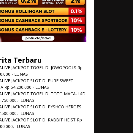
rita Terbaru
LIVE JACKPOT TOGEL DI JOWOPOOLS Rp
00.000,- LUNAS
LIVE JACKPOT SLOT DI PURE SWEET
A Rp 54.200.000,- LUNAS
LIVE JACKPOT TOGEL DI TOTO MACAU 4D
4.750.000,- LUNAS
LIVE JACKPOT SLOT DI PYSHCO HEROES
7.500.000,- LUNAS
LIVE JACKPOT SLOT DI RABBIT HEIST Rp
500.000,- LUNAS