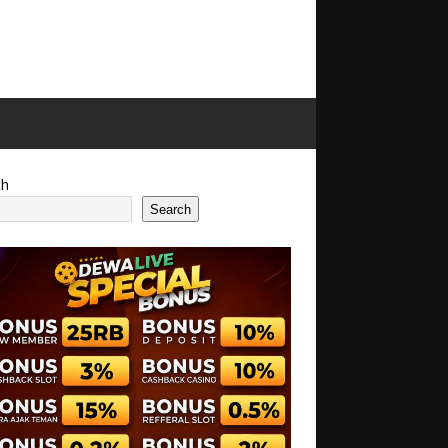
ch
Search